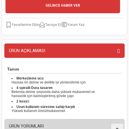
GELİNCE HABER VER
kinaları
kapları
arı
nak Mak.
kinaları
yiciler
stereler
inaları
naları
Tavsiye Et
Yorum Yaz
inaları
a Mak.
Makinaları
 Makinası
nalar
sı
ar
eli
ÜRÜN AÇIKLAMASI
ı
abancası
kinaları
eme Makinası
Tanım
smeler
 Mak.
akinaları
Merkezleme ucu
Hassas ön delme ve delikte iyi yönlendirme için
4 spiralli Dura tasarım
rı
ar
ri
Betonda delme sırasında daha yüksek mukavemet ve
hassaslık için kalınlaştırılmış gövde çapı
2 kesici
rı
ı
Uzun kullanım süresine sahip karpit
Yüksek kullanım ömrü/mukavemet
kinaları
ar
asat Mak.
ÜRÜN YORUMLARI