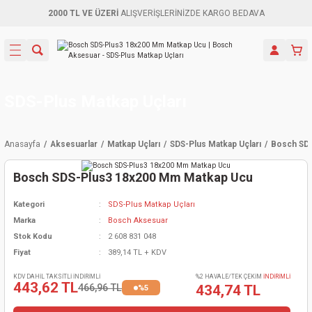
2000 TL VE ÜZERİ
ALIŞVERİŞLERİNİZDE KARGO BEDAVA
Geri Dön
Geri Dön
Geri Dön
Geri Dön
Geri Dön
Geri Dön
Geri Dön
Aletleri
leri
ri
naları
-Motorlar
ar
er
ma Mak.
orları
 Makinası
törler
ama
rler
SDS-Plus Matkap Uçları
inaları
kaplar
ı Kaynak
 Jeneratör
ma
Anasayfa
Aksesuarlar
Matkap Uçları
SDS-Plus Matkap Uçları
Bosch SD
mun Sık
inaları
 Makina
ar
kama
itre-Yağ.
Bosch SDS-Plus3 18x200 Mm Matkap Ucu
dalama
naları
örü
eneratör
örler
Kategori
SDS-Plus Matkap Uçları
Marka
Bosch Aksesuar
eler
e Vidalamalar
kinası
Ürünleri
neratörler
kinaları
rler
Stok Kodu
2 608 831 048
Fiyat
389,14 TL + KDV
ma Mak.
Testereler
inaları
Makinası
kma
örler
KDV DAHİL TAKSİTLİ İNDİRİMLİ
%2 HAVALE/TEK ÇEKİM
İNDİRİMLİ
443,62 TL
466,96 TL
434,74 TL
%5
ı
ciler
inaları
akinaları
örü
Üreticisi