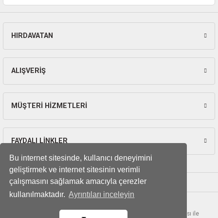
ları
pları
HIRDAVATAN
Gönder
rı
ALIŞVERİŞ
ları
MÜŞTERİ HİZMETLERİ
kinaları
FAYDALI LİNKLER
Bu internet sitesinde, kullanıcı deneyimini
geliştirmek ve internet sitesinin verimli
çalışmasını sağlamak amacıyla çerezler
kullanılmaktadır.
Ayrıntıları inceleyin
© Tüm hakları saklıdır. Kredi kartı bilgileriniz 256bit SSL sertifikası ile