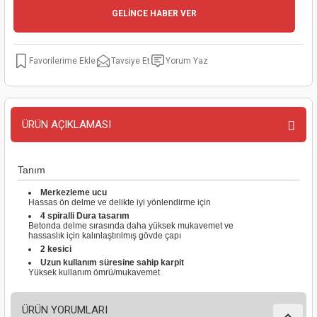
GELİNCE HABER VER
kinaları
kapları
arı
nak Mak.
kinaları
yiciler
stereler
inaları
naları
Tavsiye Et
Yorum Yaz
inaları
a Mak.
Makinaları
 Makinası
nalar
sı
ar
eli
ÜRÜN AÇIKLAMASI
ı
abancası
kinaları
eme Makinası
Tanım
smeler
 Mak.
akinaları
Merkezleme ucu
Hassas ön delme ve delikte iyi yönlendirme için
4 spiralli Dura tasarım
rı
ar
ri
Betonda delme sırasında daha yüksek mukavemet ve
hassaslık için kalınlaştırılmış gövde çapı
2 kesici
rı
ı
Uzun kullanım süresine sahip karpit
Yüksek kullanım ömrü/mukavemet
kinaları
ar
asat Mak.
ÜRÜN YORUMLARI