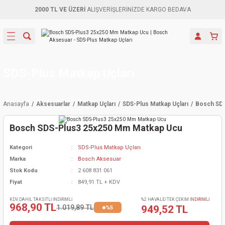
2000 TL VE ÜZERİ
ALIŞVERİŞLERİNİZDE KARGO BEDAVA
Geri Dön
Geri Dön
Geri Dön
Geri Dön
Geri Dön
Geri Dön
Geri Dön
Aletleri
leri
ri
naları
-Motorlar
ar
er
ma Mak.
orları
 Makinası
törler
ama
rler
SDS-Plus Matkap Uçları
inaları
kaplar
ı Kaynak
 Jeneratör
ma
Anasayfa
Aksesuarlar
Matkap Uçları
SDS-Plus Matkap Uçları
Bosch SD
mun Sık
inaları
 Makina
ar
kama
itre-Yağ.
Bosch SDS-Plus3 25x250 Mm Matkap Ucu
dalama
naları
örü
eneratör
örler
Kategori
SDS-Plus Matkap Uçları
Marka
Bosch Aksesuar
eler
e Vidalamalar
kinası
Ürünleri
neratörler
kinaları
rler
Stok Kodu
2 608 831 061
Fiyat
849,91 TL + KDV
ma Mak.
Testereler
inaları
Makinası
kma
örler
KDV DAHİL TAKSİTLİ İNDİRİMLİ
%2 HAVALE/TEK ÇEKİM
İNDİRİMLİ
968,90 TL
1.019,89 TL
949,52 TL
%5
ı
ciler
inaları
akinaları
örü
Üreticisi