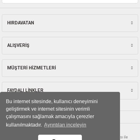
ları
pları
HIRDAVATAN
Gönder
rı
ALIŞVERİŞ
ları
MÜŞTERİ HİZMETLERİ
kinaları
FAYDALI LİNKLER
Bu internet sitesinde, kullanıcı deneyimini
geliştirmek ve internet sitesinin verimli
çalışmasını sağlamak amacıyla çerezler
kullanılmaktadır.
Ayrıntıları inceleyin
© Tüm hakları saklıdır. Kredi kartı bilgileriniz 256bit SSL sertifikası ile