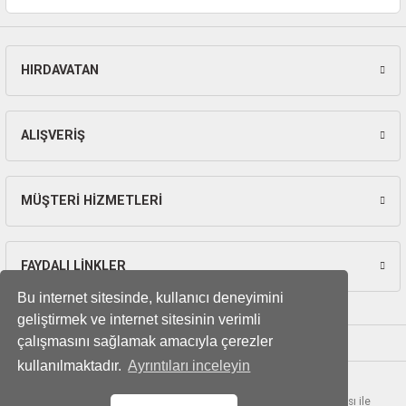
ları
pları
HIRDAVATAN
Gönder
rı
ALIŞVERİŞ
ları
MÜŞTERİ HİZMETLERİ
kinaları
FAYDALI LİNKLER
Bu internet sitesinde, kullanıcı deneyimini
geliştirmek ve internet sitesinin verimli
çalışmasını sağlamak amacıyla çerezler
kullanılmaktadır.
Ayrıntıları inceleyin
© Tüm hakları saklıdır. Kredi kartı bilgileriniz 256bit SSL sertifikası ile