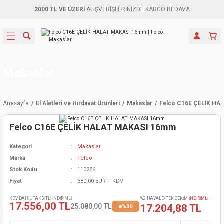
2000 TL VE ÜZERİ
ALIŞVERİŞLERİNİZDE KARGO BEDAVA
Geri Dön
Geri Dön
Geri Dön
Geri Dön
Geri Dön
Geri Dön
Geri Dön
Aletleri
leri
ri
naları
-Motorlar
ar
er
ma Mak.
orları
 Makinası
törler
ama
rler
Makaslar
inaları
kaplar
ı Kaynak
 Jeneratör
ma
Anasayfa
El Aletleri ve Hırdavat Ürünleri
Makaslar
Felco C16E ÇELİK H
mun Sık
inaları
 Makina
ar
kama
itre-Yağ.
Felco C16E ÇELİK HALAT MAKASI 16mm
dalama
naları
örü
eneratör
örler
Kategori
Makaslar
Marka
Felco
eler
e Vidalamalar
kinası
Ürünleri
neratörler
kinaları
rler
Stok Kodu
110256
Fiyat
380,00 EUR + KDV
ma Mak.
Testereler
inaları
Makinası
kma
örler
KDV DAHİL TAKSİTLİ İNDİRİMLİ
%2 HAVALE/TEK ÇEKİM
İNDİRİMLİ
17.556,00 TL
25.080,00 TL
17.204,88 TL
%30
ı
ciler
inaları
akinaları
örü
Üreticisi