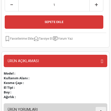
kinaları
kapları
arı
nak Mak.
kinaları
yiciler
stereler
inaları
naları
SEPETE EKLE
inaları
a Mak.
Makinaları
 Makinası
Tavsiye Et
Yorum Yaz
nalar
sı
ar
eli
ı
abancası
kinaları
eme Makinası
ÜRÜN AÇIKLAMASI
smeler
 Mak.
akinaları
Model :
Kullanım Alanı :
rı
ar
ri
Kesme Çapı :
El Tipi :
rı
ı
Boy :
Ağırlık :
kinaları
ar
asat Mak.
ÜRÜN YORUMLARI