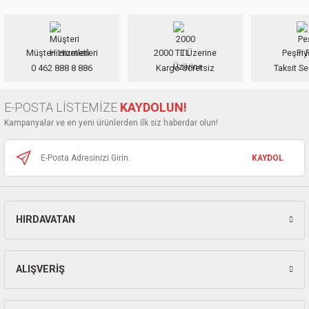
iletebilirsiniz.
Görüş ve önerileriniz için teşekkür ederiz.
Müşteri Hizmetleri
2000 TL Üzerine
Peşin F
Ürün resmi kalitesiz, bozuk veya görüntülenemiyor.
0 462 888 8 886
Kargo Ücretsiz
Taksit Se
Ürün açıklamasında eksik bilgiler bulunuyor.
Ürün bilgilerinde hatalar bulunuyor.
E-POSTA LİSTEMİZE
KAYDOLUN!
Ürün fiyatı diğer sitelerden daha pahalı.
Kampanyalar ve en yeni ürünlerden ilk siz haberdar olun!
Bu ürüne benzer farklı alternatifler olmalı.
KAYDOL
HIRDAVATAN
Gönder
ALIŞVERİŞ