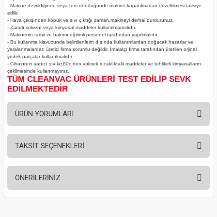
- Makine devrildiğinde veya ters döndüğünde makine kapatılmadan düzeltilmesi tavsiye
edilir.
- Hava çıkışından köpük ve sıvı çıktığı zaman,makineyi derhal durdurunuz.
- Zararlı solvent veya kimyasal maddeler kullanılmamalıdır.
- Makinenin tamir ve bakımı eğitimli personel tarafından yapılmalıdır.
- Bu kullanma klavuzunda belirtilenlerin dışında kullanımlardan doğacak hasarlar ve
yaralanmalardan üretici firma sorumlu değildir. İmalatçı firma tarafından üretilen orjinal
yedek parçalar kullanılmalıdır.
- Cihazınızı yanıcı sıvılar,60c den yüksek sıcaklıktaki maddeler ve tehlikeli kimyasalların
çekilmesinde kullanmayınız.
TÜM CLEANVAC ÜRÜNLERİ TEST EDİLİP SEVK
EDİLMEKTEDİR
ÜRÜN YORUMLARI
TAKSİT SEÇENEKLERİ
Bu ürüne ilk yorumu siz yapın!
ÖNERİLERİNİZ
Yorum Yaz
Bu ürünün fiyat bilgisi, resim, ürün açıklamalarında ve diğer konularda
yetersiz gördüğünüz noktaları öneri formunu kullanarak tarafımıza