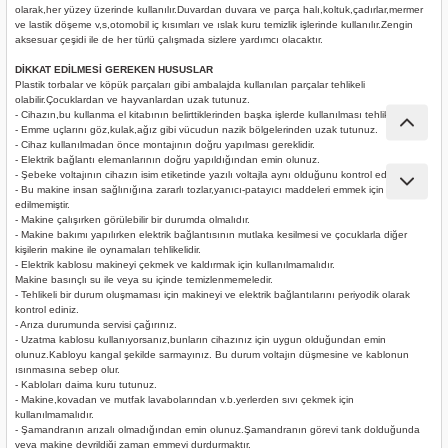
ları
olarak,her yüzey üzerinde kullanılır.Duvardan duvara ve parça halı,koltuk,çadırlar,mermer
ve lastik döşeme v,s,otomobil iç kısımları ve ıslak kuru temizlik işlerinde kullanılır.Zengin
aksesuar çeşidi ile de her türlü çalışmada sizlere yardımcı olacaktır.
pları
DİKKAT EDİLMESİ GEREKEN HUSUSLAR
Plastik torbalar ve köpük parçaları gibi ambalajda kullanılan parçalar tehlikeli
olabilir.Çocuklardan ve hayvanlardan uzak tutunuz.
rı
- Cihazın,bu kullanma el kitabının belirttiklerinden başka işlerde kullanılması tehlikelidir.
- Emme uçlarını göz,kulak,ağız gibi vücudun nazik bölgelerinden uzak tutunuz.
- Cihaz kullanılmadan önce montajının doğru yapılması gereklidir.
ları
- Elektrik bağlantı elemanlarının doğru yapıldığından emin olunuz.
- Şebeke voltajının cihazın isim etiketinde yazılı voltajla aynı olduğunu kontrol ediniz.
- Bu makine insan sağlınığına zararlı tozlar,yanıcı-patayıcı maddeleri emmek için dizayn
edilmemiştir.
- Makine çalışırken görülebilir bir durumda olmalıdır.
- Makine bakımı yapılırken elektrik bağlantısının mutlaka kesilmesi ve çocuklarla diğer
kişilerin makine ile oynamaları tehlikelidir.
kinaları
- Elektrik kablosu makineyi çekmek ve kaldırmak için kullanılmamalıdır.
Makine basınçlı su ile veya su içinde temizlenmemeledir.
- Tehlikeli bir durum oluşmaması için makineyi ve elektrik bağlantılarını periyodik olarak
kontrol ediniz.
- Arıza durumunda servisi çağırınız.
- Uzatma kablosu kullanıyorsanız,bunların cihazınız için uygun olduğundan emin
olunuz.Kabloyu kangal şekilde sarmayınız. Bu durum voltajın düşmesine ve kablonun
ısınmasına sebep olur.
- Kabloları daima kuru tutunuz.
- Makine,kovadan ve mutfak lavabolarından v.b.yerlerden sıvı çekmek için
kullanılmamalıdır.
- Şamandranın arızalı olmadığından emin olunuz.Şamandranın görevi tank dolduğunda
veya makine devrildiği zaman emmeyi durdurmaktır.