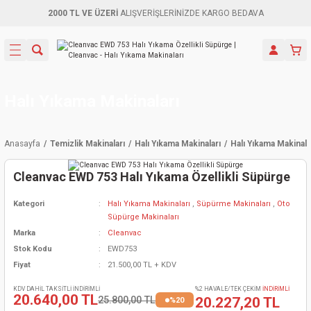
2000 TL VE ÜZERİ
ALIŞVERİŞLERİNİZDE KARGO BEDAVA
Geri Dön
Geri Dön
Geri Dön
Geri Dön
Geri Dön
Geri Dön
Geri Dön
Aletleri
leri
ri
naları
-Motorlar
ar
er
ma Mak.
orları
 Makinası
törler
ama
rler
Halı Yıkama Makinaları
inaları
kaplar
ı Kaynak
 Jeneratör
ma
Anasayfa
Temizlik Makinaları
Halı Yıkama Makinaları
Halı Yıkama Makinala
mun Sık
inaları
 Makina
ar
kama
itre-Yağ.
Cleanvac EWD 753 Halı Yıkama Özellikli Süpürge
dalama
naları
örü
eneratör
örler
Kategori
Halı Yıkama Makinaları
,
Süpürme Makinaları
,
Oto
Süpürge Makinaları
eler
e Vidalamalar
kinası
Ürünleri
neratörler
kinaları
rler
Marka
Cleanvac
Stok Kodu
EWD753
ma Mak.
Testereler
inaları
Makinası
kma
örler
Fiyat
21.500,00 TL + KDV
KDV DAHİL TAKSİTLİ İNDİRİMLİ
%2 HAVALE/TEK ÇEKİM
İNDİRİMLİ
ı
ciler
inaları
akinaları
örü
Üreticisi
20.640,00 TL
25.800,00 TL
20.227,20 TL
%20