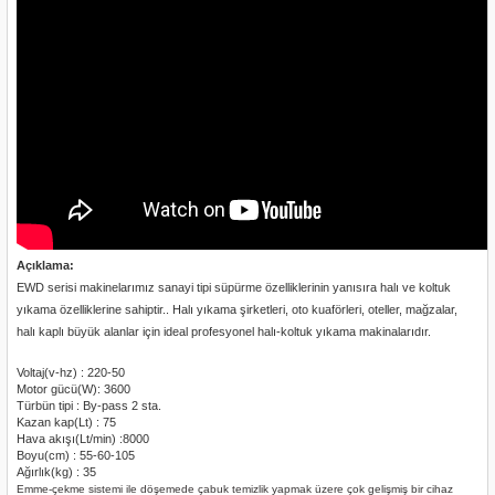
nası
Traşlama
naları
abancalar
abancaları
kinaları
kinaları
Açıklama:
Makinası
EWD serisi makinelarımız sanayi tipi süpürme özelliklerinin yanısıra halı ve koltuk
yıkama özelliklerine sahiptir.. Halı yıkama şirketleri, oto kuaförleri, oteller, mağzalar,
halı kaplı büyük alanlar için ideal profesyonel halı-koltuk yıkama makinalarıdır.
ları
Voltaj(v-hz) : 220-50
Motor gücü(W): 3600
kinaları
Türbün tipi : By-pass 2 sta.
Kazan kap(Lt) : 75
Hava akışı(Lt/min) :8000
akinası
Boyu(cm) : 55-60-105
Ağırlık(kg) : 35
Emme-çekme sistemi ile döşemede çabuk temizlik yapmak üzere çok gelişmiş bir cihaz