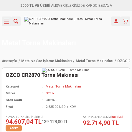
2000 TL VE ÜZERİ
ALIŞVERİŞLERİNİZDE KARGO BEDAVA
Geri Dön
Geri Dön
Geri Dön
Geri Dön
Geri Dön
Geri Dön
Geri Dön
Aletleri
leri
ri
naları
-Motorlar
ar
er
ma Mak.
orları
 Makinası
törler
ama
rler
Metal Torna Makinaları
inaları
kaplar
ı Kaynak
 Jeneratör
ma
Anasayfa
Metal ve Sac İşleme Makinaları
Metal Torna Makinaları
OZCO CR
mun Sık
inaları
 Makina
ar
kama
itre-Yağ.
OZCO CR2870 Torna Makinası
dalama
naları
örü
eneratör
örler
Kategori
Metal Torna Makinaları
Marka
Ozco
eler
e Vidalamalar
kinası
Ürünleri
neratörler
kinaları
rler
Stok Kodu
CR2870
Fiyat
2.635,00 USD + KDV
ma Mak.
Testereler
inaları
Makinası
kma
örler
KDV DAHİL TAKSİTLİ İNDİRİMLİ
%2 HAVALE/TEK ÇEKİM
İNDİRİMLİ
94.607,04 TL
139.128,00 TL
92.714,90 TL
ı
ciler
inaları
akinaları
örü
Üreticisi
%32