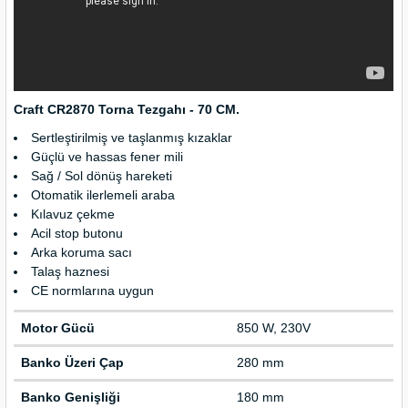
nası
Traşlama
naları
abancalar
abancaları
Craft CR2870 Torna Tezgahı - 70 CM.
Sertleştirilmiş ve taşlanmış kızaklar
kinaları
Güçlü ve hassas fener mili
Sağ / Sol dönüş hareketi
kinaları
Otomatik ilerlemeli araba
Kılavuz çekme
Acil stop butonu
Makinası
Arka koruma sacı
Talaş haznesi
ları
CE normlarına uygun
Motor Gücü
850 W, 230V
kinaları
Banko Üzeri Çap
280 mm
akinası
Banko Genişliği
180 mm