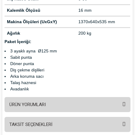
Kalemlik Ölçüsü
16 mm
Makina Ölçüleri (UxGxY)
1370x640x535 mm
Ağırlık
200 kg
Paket İçeriği:
3 ayaklı ayna Ø125 mm
Sabit punta
Döner punta
Diş çekme dişlileri
Arka koruma sacı
Talaş haznesi
Avadanlık
ÜRÜN YORUMLARI
TAKSİT SEÇENEKLERİ