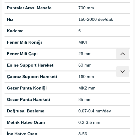
ları
Puntalar Arası Mesafe
700 mm
pları
Hız
150-2000 dev/dak
Kademe
6
rı
Fener Mili Koniği
MK4
ları
Fener Mili Çapı
26 mm
Enine Support Hareketi
60 mm
Çapraz Support Hareketi
160 mm
kinaları
Gezer Punta Koniği
MK2 mm
Gezer Punta Hareketi
85 mm
Doğrusal Besleme
0.07-0.4 mm/dev
Metrik Hatve Oranı
0.2-3.5 mm
İnç Hatve Oranı
8-56