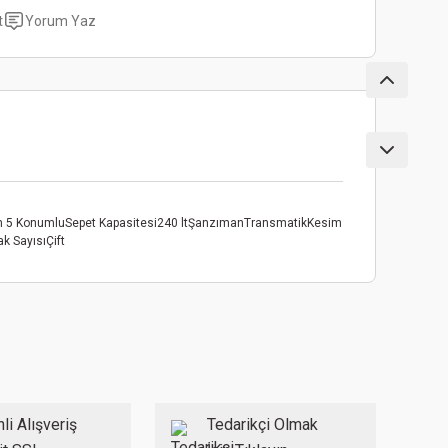
t
Yorum Yaz
cm 5 KonumluSepet Kapasitesi240 ltŞanzımanTransmatikKesim
k SayısıÇift
ebilirsiniz.
li Alışveriş
Tedarikçi Olmak