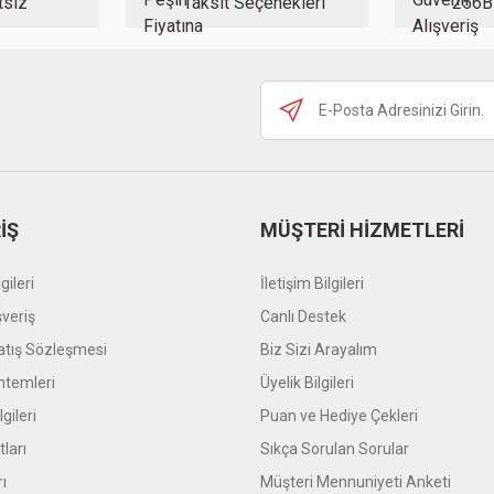
tsiz
Taksit Seçenekleri
256B
Gönder
İŞ
MÜŞTERİ HİZMETLERİ
gileri
İletişim Bilgileri
şveriş
Canlı Destek
atış Sözleşmesi
Biz Sizi Arayalım
temleri
Üyelik Bilgileri
gileri
Puan ve Hediye Çekleri
tları
Sıkça Sorulan Sorular
rı
Müşteri Mennuniyeti Anketi