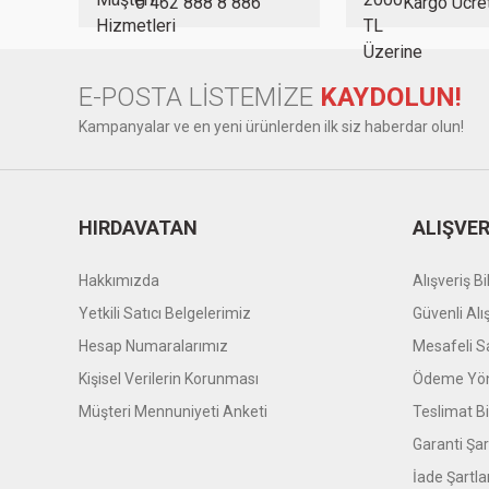
0 462 888 8 886
Kargo Ücre
Bu ürüne benzer farklı alternatifler olmalı.
E-POSTA LİSTEMİZE
KAYDOLUN!
Kampanyalar ve en yeni ürünlerden ilk siz haberdar olun!
HIRDAVATAN
ALIŞVER
Hakkımızda
Alışveriş Bil
Yetkili Satıcı Belgelerimiz
Güvenli Alı
Hesap Numaralarımız
Mesafeli S
Kişisel Verilerin Korunması
Ödeme Yön
Müşteri Mennuniyeti Anketi
Teslimat Bil
Garanti Şar
İade Şartla