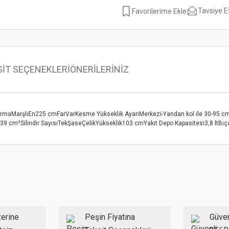
Tavsiye E
SİT SEÇENEKLERİ
ÖNERİLERİNİZ
tırmaMarşlıEn225 cmFarVarKesme Yükseklik AyarıMerkezi-Yandan kol ile 30-95 
 cm³Silindir SayısıTekŞaseÇelikYükseklik103 cmYakıt Depo Kapasitesi3,8 ltBıça
 konularda yetersiz gördüğünüz noktaları öneri formunu kullanarak tarafımıza ilet
Bu ürüne ilk yorumu siz yapın!
Yorum Yaz
erine
Peşin Fiyatına
Güven