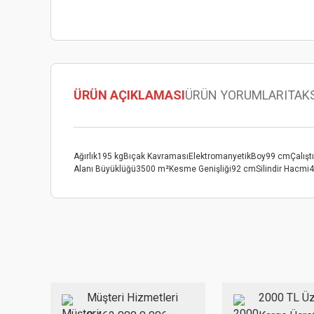
ÜRÜN AÇIKLAMASI
ÜRÜN YORUMLARI
TAK
Ağırlık195 kgBıçak KavramasıElektromanyetikBoy99 cmÇalış
Alanı Büyüklüğü3500 m²Kesme Genişliği92 cmSilindir Hacmi439
Bu ürünün fiyat bilgisi, resim, ürün açıklamalarında ve diğer
Görüş ve önerileriniz için teşekkür ederiz.
Ürün resmi kalitesiz, bozuk veya görüntülenemiyor.
Ürün açıklamasında eksik bilgiler bulunuyor.
Ürün bilgilerinde hatalar bulunuyor.
Müşteri Hizmetleri
2000 TL Üz
Ürün fiyatı diğer sitelerden daha pahalı.