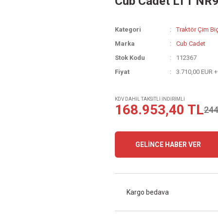
Cub Cadet LT1 NR9
Kategori
Traktör Çim Bi
Marka
Cub Cadet
Stok Kodu
112367
Fiyat
3.710,00 EUR 
KDV DAHİL TAKSİTLİ İNDİRİMLİ
168.953,40 TL
244
GELİNCE HABER VER
Kargo bedava