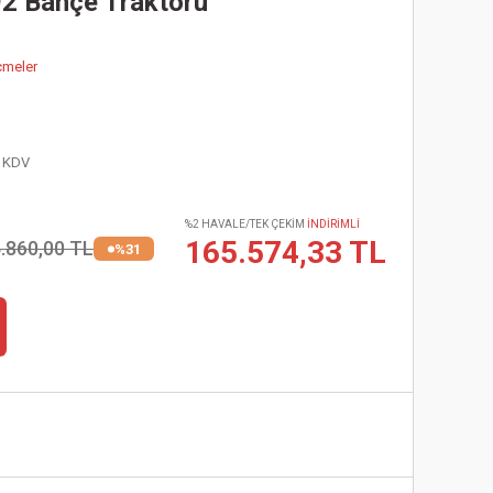
2 Bahçe Traktörü
çmeler
+ KDV
%2 HAVALE/TEK ÇEKİM
İNDİRİMLİ
165.574,33 TL
.860,00 TL
%31