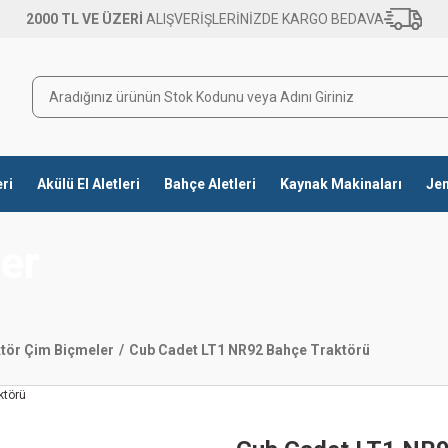
2000 TL VE ÜZERİ
ALIŞVERİŞLERİNİZDE KARGO BEDAVA
eri
Akülü El Aletleri
Bahçe Aletleri
Kaynak Makinaları
Jen
er
tör Çim Biçmeler
Cub Cadet LT1 NR92 Bahçe Traktörü