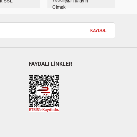
it SSL
İçin Tıklayın
KAYDOL
FAYDALI LİNKLER