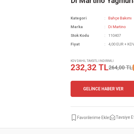
Di Martino Yağmurla
Kategori
Bahçe Bakımı
Marka
Di Martino
Stok Kodu
110407
Fiyat
4,00 EUR + KD
KDV DAHİL TAKSİTLİ İNDİRİMLİ
232,32 TL
264,00 TL
GELİNCE HABER VER
Tavsiye E