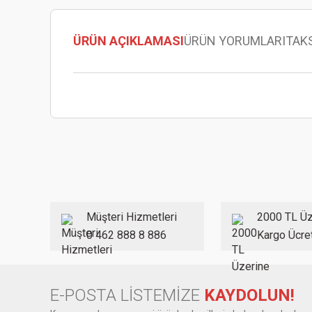
ÜRÜN AÇIKLAMASI
ÜRÜN YORUMLARI
TAK
Bu ürünün fiyat bilgisi, resim, ürün açıklamalarında ve diğer
Görüş ve önerileriniz için teşekkür ederiz.
Ürün resmi kalitesiz, bozuk veya görüntülenemiyor.
Ürün açıklamasında eksik bilgiler bulunuyor.
Ürün bilgilerinde hatalar bulunuyor.
Müşteri Hizmetleri
2000 TL Üz
Ürün fiyatı diğer sitelerden daha pahalı.
0 462 888 8 886
Kargo Ücre
Bu ürüne benzer farklı alternatifler olmalı.
E-POSTA LİSTEMİZE
KAYDOLUN!