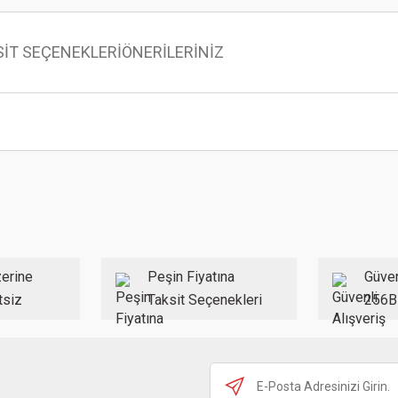
SİT SEÇENEKLERİ
ÖNERİLERİNİZ
 konularda yetersiz gördüğünüz noktaları öneri formunu kullanarak tarafımıza ilet
Bu ürüne ilk yorumu siz yapın!
Yorum Yaz
erine
Peşin Fiyatına
Güven
tsiz
Taksit Seçenekleri
256B