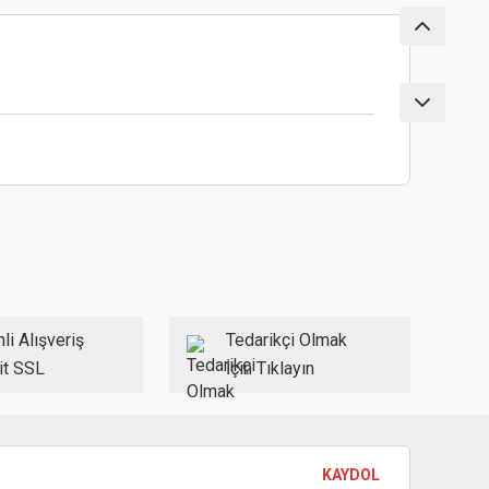
ebilirsiniz.
li Alışveriş
Tedarikçi Olmak
it SSL
İçin Tıklayın
KAYDOL