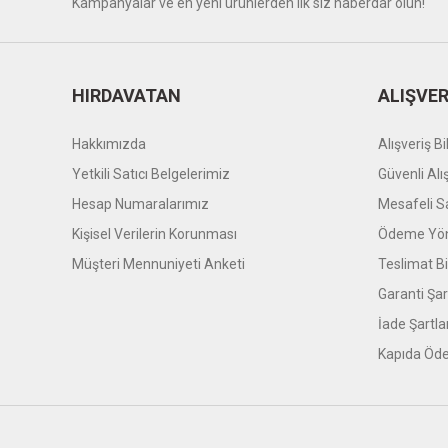
Kampanyalar ve en yeni ürünlerden ilk siz haberdar olun!
HIRDAVATAN
ALIŞVER
Hakkımızda
Alışveriş Bil
Yetkili Satıcı Belgelerimiz
Güvenli Alı
Hesap Numaralarımız
Mesafeli S
Kişisel Verilerin Korunması
Ödeme Yön
Müşteri Mennuniyeti Anketi
Teslimat Bil
Garanti Şar
İade Şartla
Kapıda Öde