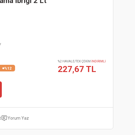
ma İbriği 2 Lt
V
%2 HAVALE/TEK ÇEKİM
İNDİRİMLİ
227,67 TL
%12
t
Yorum Yaz