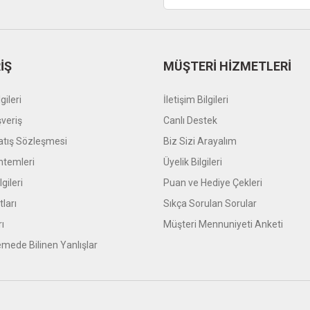
Gönder
İŞ
MÜŞTERİ HİZMETLERİ
gileri
İletişim Bilgileri
şveriş
Canlı Destek
atış Sözleşmesi
Biz Sizi Arayalım
temleri
Üyelik Bilgileri
gileri
Puan ve Hediye Çekleri
tları
Sıkça Sorulan Sorular
rı
Müşteri Mennuniyeti Anketi
mede Bilinen Yanlışlar