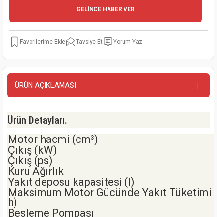
GELİNCE HABER VER
kinaları
kapları
arı
nak Mak.
kinaları
yiciler
stereler
inaları
naları
Tavsiye Et
Yorum Yaz
inaları
a Mak.
Makinaları
 Makinası
nalar
sı
ar
eli
ÜRÜN AÇIKLAMASI
ı
abancası
kinaları
eme Makinası
Ürün Detayları.
smeler
 Mak.
akinaları
Motor hacmi (cm³)
Çıkış (kW)
rı
ar
ri
Çıkış (ps)
Kuru Ağırlık
rı
ı
Yakıt deposu kapasitesi (l)
Maksimum Motor Gücünde Yakıt Tüketimi (
h)
kinaları
ar
asat Mak.
Besleme Pompası