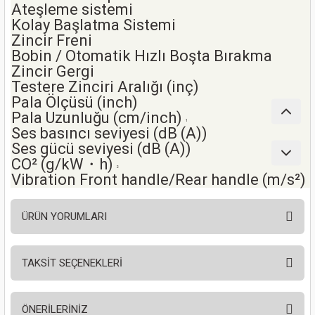
Ateşleme sistemi
nası
Traşlama
Kolay Başlatma Sistemi
Zincir Freni
naları
abancalar
Bobin / Otomatik Hızlı Boşta Bırakma
Zincir Gergi
abancaları
Testere Zinciri Aralığı (inç)
Pala Ölçüsü (inch)
Pala Uzunluğu (cm/inch)
kinaları
1
Ses basıncı seviyesi (dB (A))
Ses gücü seviyesi (dB (A))
kinaları
CO² (g/kW・h)
2
Vibration Front handle/Rear handle (m/s²)
Makinası
ÜRÜN YORUMLARI
ları
kinaları
TAKSİT SEÇENEKLERİ
Bu ürüne ilk yorumu siz yapın!
akinası
ÖNERİLERİNİZ