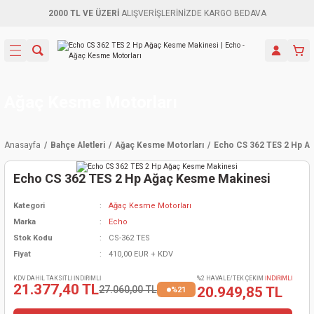
2000 TL VE ÜZERİ
ALIŞVERİŞLERİNİZDE KARGO BEDAVA
Geri Dön
Geri Dön
Geri Dön
Geri Dön
Geri Dön
Geri Dön
Geri Dön
Aletleri
leri
ri
naları
-Motorlar
ar
er
ma Mak.
orları
 Makinası
törler
ama
rler
Ağaç Kesme Motorları
inaları
kaplar
ı Kaynak
 Jeneratör
ma
Anasayfa
Bahçe Aletleri
Ağaç Kesme Motorları
Echo CS 362 TES 2 Hp A
mun Sık
inaları
 Makina
ar
kama
itre-Yağ.
Echo CS 362 TES 2 Hp Ağaç Kesme Makinesi
dalama
naları
örü
eneratör
örler
Kategori
Ağaç Kesme Motorları
Marka
Echo
eler
e Vidalamalar
kinası
Ürünleri
neratörler
kinaları
rler
Stok Kodu
CS-362 TES
Fiyat
410,00 EUR + KDV
ma Mak.
Testereler
inaları
Makinası
kma
örler
KDV DAHİL TAKSİTLİ İNDİRİMLİ
%2 HAVALE/TEK ÇEKİM
İNDİRİMLİ
21.377,40 TL
27.060,00 TL
20.949,85 TL
%21
ı
ciler
inaları
akinaları
örü
Üreticisi