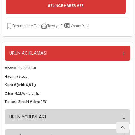
GELİNCE HABER VER
kinaları
kapları
arı
nak Mak.
kinaları
yiciler
stereler
inaları
naları
Tavsiye Et
Yorum Yaz
inaları
a Mak.
Makinaları
 Makinası
nalar
sı
ar
eli
ÜRÜN AÇIKLAMASI
ı
abancası
kinaları
eme Makinası
Modeli
CS-7310SX
Hacim
73,5cc
smeler
 Mak.
akinaları
Kuru Ağırlık
6,8 kg
Çıkış
4,1kW - 5.5 Hp
rı
ar
ri
Testere Zinciri Adımı
3/8"
rı
ı
ÜRÜN YORUMLARI
kinaları
ar
asat Mak.