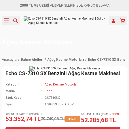
2000 TL VE ÜZERİ
ALIŞVERİŞLERİNİZDE KARGO BEDAVA
Geri Dön
Geri Dön
Geri Dön
Geri Dön
Geri Dön
Geri Dön
Geri Dön
Aletleri
leri
ri
naları
-Motorlar
ar
er
ma Mak.
orları
 Makinası
törler
ama
rler
Ağaç Kesme Motorları
inaları
kaplar
ı Kaynak
 Jeneratör
ma
Anasayfa
Bahçe Aletleri
Ağaç Kesme Motorları
Echo CS-7310 SX Benzin
mun Sık
inaları
 Makina
ar
kama
itre-Yağ.
Echo CS-7310 SX Benzinli Ağaç Kesme Makinesi
dalama
naları
örü
eneratör
örler
Kategori
Ağaç Kesme Motorları
Marka
Echo
eler
e Vidalamalar
kinası
Ürünleri
neratörler
kinaları
rler
Stok Kodu
CS7310SX
Fiyat
1.208,33 EUR + KDV
ma Mak.
Testereler
inaları
Makinası
kma
örler
KDV DAHİL TAKSİTLİ İNDİRİMLİ
%2 HAVALE/TEK ÇEKİM
İNDİRİMLİ
53.352,74 TL
79.749,98 TL
52.285,68 TL
%33
ı
ciler
inaları
akinaları
örü
Üreticisi