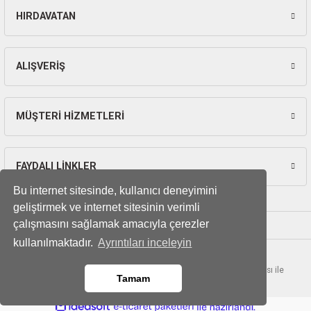
ları
HIRDAVATAN
Gönder
pları
ALIŞVERİŞ
rı
ları
MÜŞTERİ HİZMETLERİ
FAYDALI LİNKLER
kinaları
Bu internet sitesinde, kullanıcı deneyimini
geliştirmek ve internet sitesinin verimli
çalışmasını sağlamak amacıyla çerezler
kullanılmaktadır.
Ayrıntıları inceleyin
© Tüm hakları saklıdır. Kredi kartı bilgileriniz 256bit SSL sertifikası ile
Tamam
korunmaktadır.
ideasoft
ile
e-