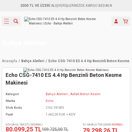
2000 TL VE ÜZERİ
ALIŞVERİŞLERİNİZDE KARGO BEDAVA
Geri Dön
Geri Dön
Geri Dön
Geri Dön
Geri Dön
Geri Dön
Geri Dön
Aletleri
leri
ri
naları
-Motorlar
ar
er
ma Mak.
orları
 Makinası
törler
ama
rler
Bahçe Aletleri
inaları
kaplar
ı Kaynak
 Jeneratör
ma
Anasayfa
Bahçe Aletleri
Echo CSG-7410 ES 4.4 Hp Benzinli Beton Kesme 
mun Sık
inaları
 Makina
ar
kama
itre-Yağ.
Echo CSG-7410 ES 4.4 Hp Benzinli Beton Kesme
dalama
naları
örü
eneratör
örler
Makinesi
Kategori
Bahçe Aletleri
,
Asfalt-Beton Kesim
eler
e Vidalamalar
kinası
Ürünleri
neratörler
kinaları
rler
Marka
Echo
Stok Kodu
CSG-7410ES
ma Mak.
Testereler
inaları
Makinası
kma
örler
Fiyat
1.662,50 EUR + KDV
ı
ciler
inaları
akinaları
örü
Üreticisi
KDV DAHİL TAKSİTLİ İNDİRİMLİ
%1 HAVALE/TEK ÇEKİM
İNDİRİMLİ
80.099,25 TL
109.725,00 TL
79.298,26 TL