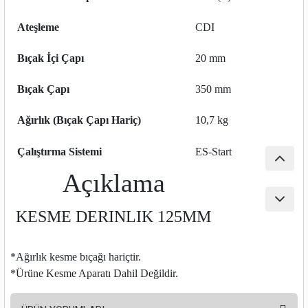
nası
Traşlama
Ateşleme
CDI
naları
abancalar
Bıçak İçi Çapı
20 mm
abancaları
Bıçak Çapı
350 mm
kinaları
Ağırlık (Bıçak Çapı Hariç)
10,7 kg
kinaları
Çalıştırma Sistemi
ES-Start
Açıklama
Makinası
KESME DERINLIK 125MM
ları
kinaları
*Ağırlık kesme bıçağı hariçtir.
*Ürüne Kesme Aparatı Dahil Değildir.
akinası