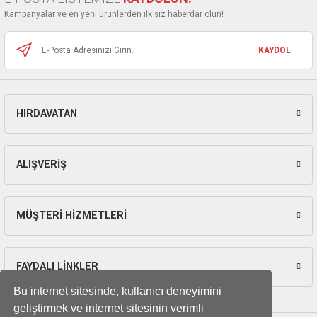
Ürün fiyatı diğer sitelerden daha pahalı.
Kampanyalar ve en yeni ürünlerden ilk siz haberdar olun!
Bu ürüne benzer farklı alternatifler olmalı.
KAYDOL
HIRDAVATAN
Gönder
ALIŞVERİŞ
MÜŞTERİ HİZMETLERİ
FAYDALI LİNKLER
Bu internet sitesinde, kullanıcı deneyimini
geliştirmek ve internet sitesinin verimli