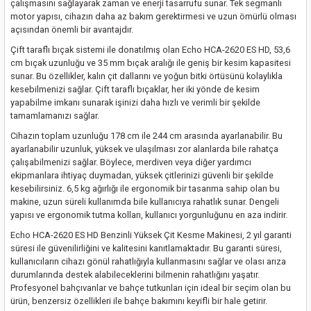
çalışmasını sağlayarak zaman ve enerji tasarrufu sunar. Tek segmanlı
nası
Traşlama
motor yapısı, cihazın daha az bakım gerektirmesi ve uzun ömürlü olması
açısından önemli bir avantajdır.
naları
abancalar
Çift taraflı bıçak sistemi ile donatılmış olan Echo HCA-2620 ES HD, 53,6
cm bıçak uzunluğu ve 35 mm bıçak aralığı ile geniş bir kesim kapasitesi
sunar. Bu özellikler, kalın çit dallarını ve yoğun bitki örtüsünü kolaylıkla
abancaları
kesebilmenizi sağlar. Çift taraflı bıçaklar, her iki yönde de kesim
yapabilme imkanı sunarak işinizi daha hızlı ve verimli bir şekilde
kinaları
tamamlamanızı sağlar.
Cihazın toplam uzunluğu 178 cm ile 244 cm arasında ayarlanabilir. Bu
kinaları
ayarlanabilir uzunluk, yüksek ve ulaşılması zor alanlarda bile rahatça
çalışabilmenizi sağlar. Böylece, merdiven veya diğer yardımcı
ekipmanlara ihtiyaç duymadan, yüksek çitlerinizi güvenli bir şekilde
Makinası
kesebilirsiniz. 6,5 kg ağırlığı ile ergonomik bir tasarıma sahip olan bu
makine, uzun süreli kullanımda bile kullanıcıya rahatlık sunar. Dengeli
yapısı ve ergonomik tutma kolları, kullanıcı yorgunluğunu en aza indirir.
ları
Echo HCA-2620 ES HD Benzinli Yüksek Çit Kesme Makinesi, 2 yıl garanti
süresi ile güvenilirliğini ve kalitesini kanıtlamaktadır. Bu garanti süresi,
kinaları
kullanıcıların cihazı gönül rahatlığıyla kullanmasını sağlar ve olası arıza
durumlarında destek alabileceklerini bilmenin rahatlığını yaşatır.
akinası
Profesyonel bahçıvanlar ve bahçe tutkunları için ideal bir seçim olan bu
ürün, benzersiz özellikleri ile bahçe bakımını keyifli bir hale getirir.