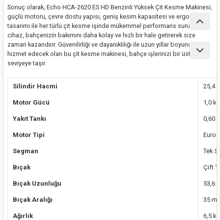
ları
Sonuç olarak, Echo HCA-2620 ES HD Benzinli Yüksek Çit Kesme Makinesi,
güçlü motoru, çevre dostu yapısı, geniş kesim kapasitesi ve ergonomik
tasarımı ile her türlü çit kesme işinde mükemmel performans sunar. Bu
pları
cihaz, bahçenizin bakımını daha kolay ve hızlı bir hale getirerek size
zaman kazandırır. Güvenilirliği ve dayanıklılığı ile uzun yıllar boyunca size
rı
hizmet edecek olan bu çit kesme makinesi, bahçe işlerinizi bir üst
seviyeye taşır.
ları
Silindir Hacmi
25,4 
Motor Gücü
1,0 k
Yakıt Tankı
0,60 lt
kinaları
Motor Tipi
Euro 
Segman
Tek 
Bıçak
Çift T
Bıçak Uzunluğu
53,6 
Bıçak Aralığı
35 m
Ağırlık
6,5 k