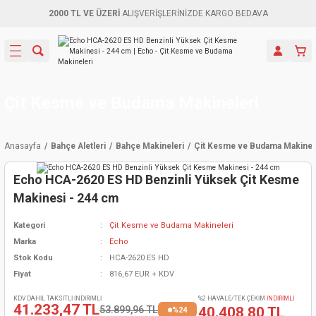
2000 TL VE ÜZERİ
ALIŞVERİŞLERİNİZDE KARGO BEDAVA
Geri Dön
Geri Dön
Geri Dön
Geri Dön
Geri Dön
Geri Dön
Geri Dön
Aletleri
leri
ri
naları
-Motorlar
ar
er
ma Mak.
orları
 Makinası
törler
ama
rler
Çit Kesme ve Budama Makineleri
inaları
kaplar
ı Kaynak
 Jeneratör
ma
Anasayfa
Bahçe Aletleri
Bahçe Makineleri
Çit Kesme ve Budama Makinel
mun Sık
inaları
 Makina
ar
kama
itre-Yağ.
Echo HCA-2620 ES HD Benzinli Yüksek Çit Kesme
dalama
naları
örü
eneratör
örler
Makinesi - 244 cm
Kategori
Çit Kesme ve Budama Makineleri
eler
e Vidalamalar
kinası
Ürünleri
neratörler
kinaları
rler
Marka
Echo
Stok Kodu
HCA-2620 ES HD
ma Mak.
Testereler
inaları
Makinası
kma
örler
Fiyat
816,67 EUR + KDV
ı
ciler
inaları
akinaları
örü
Üreticisi
KDV DAHİL TAKSİTLİ İNDİRİMLİ
%2 HAVALE/TEK ÇEKİM
İNDİRİMLİ
41.233,47 TL
53.899,96 TL
40.408,80 TL
%24