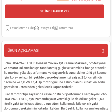
kinaları
kapları
arı
nak Mak.
kinaları
GELİNCE HABER VER
yiciler
stereler
inaları
naları
Tavsiye Et
Yorum Yaz
inaları
a Mak.
Makinaları
 Makinası
nalar
sı
ar
eli
ÜRÜN AÇIKLAMASI
ı
abancası
kinaları
eme Makinası
Echo HCA-2620 ES HD Benzinli Yüksek Çit Kesme Makinesi, profesyonel
smeler
 Mak.
akinaları
ve amatör kullanıcılar için tasarlanmış güçlü ve verimli bir bahçe aracıdır.
Bu makine, yüksek performans ve dayanıklılık sunarak her türlü çit kesme
işini kolay ve hızlı bir şekilde gerçekleştirmenizi sağlar. 25,4 cc silindir
rı
ar
ri
hacmine ve 1,0 kW / 1,4 Hp motor gücüne sahip olan bu cihaz, en zorlu
görevlerin üstesinden gelebilecek kapasitededir.
rı
ı
Euro V motor tipi sayesinde çevre dostu bir performans sergileyen Echo
HCA-2620 ES HD, aynı zamanda yakıt verimliliği ile de dikkat çeker. 0,60
litrelik yakıt tankı kapasitesi, uzun süreli kullanımda bile sık sık yakıt
kinaları
ar
asat Mak.
doldurma gereksinimini ortadan kaldırır. Bu özellik, kullanıcıların kesintisiz