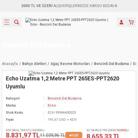
2000 TL VE ÜZERİ
ALIŞVERİŞLERİNİZDE KARGO BEDAVA
Geri Dön
Geri Dön
Geri Dön
Geri Dön
Geri Dön
Geri Dön
Geri Dön
Aletleri
leri
ri
naları
-Motorlar
ar
er
ma Mak.
orları
 Makinası
törler
ama
rler
Benzinli Dal Budama
inaları
kaplar
ı Kaynak
 Jeneratör
ma
Anasayfa
Bahçe Aletleri
Ağaç Kesme Motorları
Benzinli Dal Budama
Ec
mun Sık
inaları
 Makina
ar
kama
itre-Yağ.
Echo Uzatma 1,2 Metre PPT 265ES-PPT2620
dalama
naları
örü
eneratör
örler
Uyumlu
Kategori
Benzinli Dal Budama
eler
e Vidalamalar
kinası
Ürünleri
neratörler
kinaları
rler
Marka
Echo
Stok Kodu
ECH 99946400023
ma Mak.
Testereler
inaları
Makinası
kma
örler
Fiyat
191,67 USD + KDV
ı
ciler
inaları
akinaları
örü
Üreticisi
KDV DAHİL TAKSİTLİ İNDİRİMLİ
%2 HAVALE/TEK ÇEKİM
İNDİRİMLİ
8.831,97 TL
11.039,96 TL
8.655,33 TL
%20