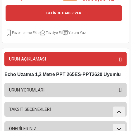
kinaları
kapları
arı
nak Mak.
kinaları
GELİNCE HABER VER
yiciler
stereler
inaları
naları
Tavsiye Et
Yorum Yaz
inaları
a Mak.
Makinaları
 Makinası
nalar
sı
ar
eli
ÜRÜN AÇIKLAMASI
ı
abancası
kinaları
eme Makinası
Echo Uzatma 1,2 Metre PPT 265ES-PPT2620 Uyumlu
smeler
 Mak.
akinaları
ÜRÜN YORUMLARI
rı
ar
ri
rı
ı
TAKSİT SEÇENEKLERİ
Bu ürüne ilk yorumu siz yapın!
kinaları
ar
asat Mak.
ÖNERİLERİNİZ