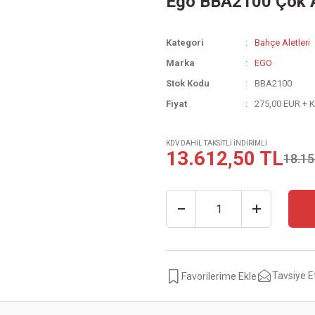
Ego BBA2100 Çok A
Kategori
Bahçe Aletleri
Marka
EGO
Stok Kodu
BBA2100
Fiyat
275,00 EUR + 
KDV DAHİL TAKSİTLİ İNDİRİMLİ
13.612,50 TL
18.15
Tavsiye E