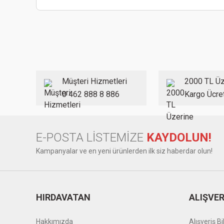
Bu ürünün fiyat bilgisi, resim, ürün açıklamalarında ve diğer
Görüş ve önerileriniz için teşekkür ederiz.
Ürün resmi kalitesiz, bozuk veya görüntülenemiyor.
Ürün açıklamasında eksik bilgiler bulunuyor.
Ürün bilgilerinde hatalar bulunuyor.
Müşteri Hizmetleri
2000 TL Üz
Ürün fiyatı diğer sitelerden daha pahalı.
0 462 888 8 886
Kargo Ücre
Bu ürüne benzer farklı alternatifler olmalı.
E-POSTA LİSTEMİZE
KAYDOLUN!
Kampanyalar ve en yeni ürünlerden ilk siz haberdar olun!
HIRDAVATAN
ALIŞVER
Hakkımızda
Alışveriş Bil