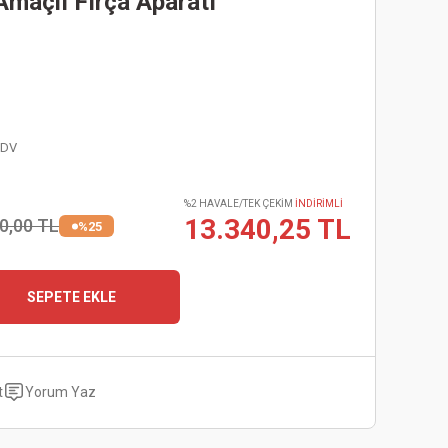
maçlı Fırça Aparatı
KDV
%2 HAVALE/TEK ÇEKİM
İNDİRİMLİ
13.340,25 TL
0,00 TL
%25
SEPETE EKLE
t
Yorum Yaz