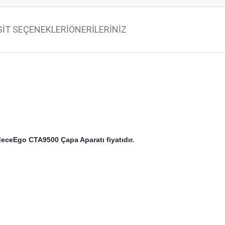
SİT SEÇENEKLERİ
ÖNERİLERİNİZ
adeceEgo CTA9500 Çapa Aparatı fiyatıdır.