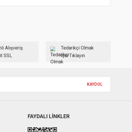
ebilirsiniz.
li Alışveriş
Tedarikçi Olmak
it SSL
İçin Tıklayın
KAYDOL
FAYDALI LİNKLER