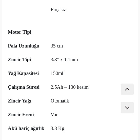
nası
Traşlama
Fırçasız
naları
abancalar
Motor Tipi
abancaları
Pala Uzunluğu
35 cm
kinaları
Zincir Tipi
3/8" x 1.1mm
kinaları
Yağ Kapasitesi
150ml
Makinası
Çalışma Süresi
2.5Ah – 130 kesim
ları
Zincir Yağı
Otomatik
kinaları
Zincir Freni
Var
akinası
Akü hariç ağırlık
3.8 Kg