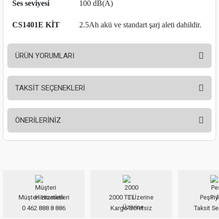
Ses seviyesi
100 dB(A)
ları
CS1401E KİT
2.5Ah akü ve standart şarj aleti dahildir.
pları
rı
ÜRÜN YORUMLARI
ları
TAKSİT SEÇENEKLERİ
Bu ürüne ilk yorumu siz yapın!
ÖNERİLERİNİZ
kinaları
Yorum Yaz
Bu ürünün fiyat bilgisi, resim, ürün açıklamalarında ve diğer konularda
yetersiz gördüğünüz noktaları öneri formunu kullanarak tarafımıza
iletebilirsiniz.
Görüş ve önerileriniz için teşekkür ederiz.
Müşteri Hizmetleri
2000 TL Üzerine
Peşin F
Ürün resmi kalitesiz, bozuk veya görüntülenemiyor.
0 462 888 8 886
Kargo Ücretsiz
Taksit Se
Ürün açıklamasında eksik bilgiler bulunuyor.