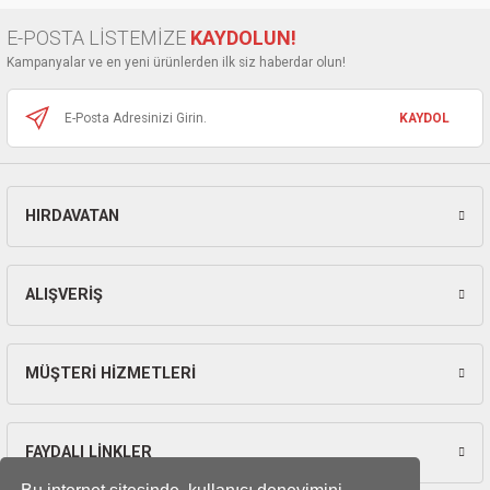
Ürün bilgilerinde hatalar bulunuyor.
E-POSTA LİSTEMİZE
KAYDOLUN!
Ürün fiyatı diğer sitelerden daha pahalı.
Kampanyalar ve en yeni ürünlerden ilk siz haberdar olun!
Bu ürüne benzer farklı alternatifler olmalı.
KAYDOL
HIRDAVATAN
Gönder
ALIŞVERİŞ
MÜŞTERİ HİZMETLERİ
FAYDALI LİNKLER