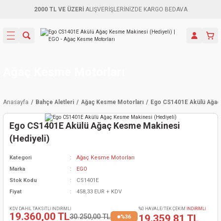
2000 TL VE ÜZERİ
ALIŞVERİŞLERİNİZDE KARGO BEDAVA
Geri Dön
Geri Dön
Geri Dön
Geri Dön
Geri Dön
Geri Dön
Geri Dön
Aletleri
leri
ri
naları
-Motorlar
ar
er
ma Mak.
orları
 Makinası
törler
ama
rler
Ağaç Kesme Motorları
inaları
kaplar
ı Kaynak
 Jeneratör
ma
Anasayfa
Bahçe Aletleri
Ağaç Kesme Motorları
Ego CS1401E Akülü Ağaç 
mun Sık
inaları
 Makina
ar
kama
itre-Yağ.
Ego CS1401E Akülü Ağaç Kesme Makinesi
dalama
naları
örü
eneratör
örler
(Hediyeli)
Kategori
Ağaç Kesme Motorları
eler
e Vidalamalar
kinası
Ürünleri
neratörler
kinaları
rler
Marka
EGO
Stok Kodu
CS1401E
ma Mak.
Testereler
inaları
Makinası
kma
örler
Fiyat
458,33 EUR + KDV
ı
ciler
inaları
akinaları
örü
Üreticisi
KDV DAHİL TAKSİTLİ İNDİRİMLİ
%0 HAVALE/TEK ÇEKİM
İNDİRİMLİ
19.360,00 TL
30.250,00 TL
19.359,81 TL
%36