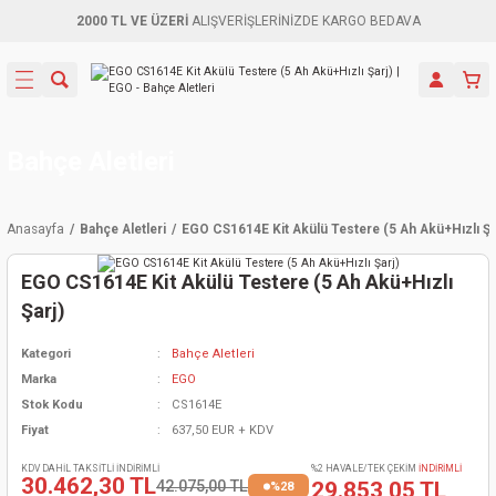
2000 TL VE ÜZERİ
ALIŞVERİŞLERİNİZDE KARGO BEDAVA
Geri Dön
Geri Dön
Geri Dön
Geri Dön
Geri Dön
Geri Dön
Geri Dön
Aletleri
leri
ri
naları
-Motorlar
ar
er
ma Mak.
orları
 Makinası
törler
ama
rler
Bahçe Aletleri
inaları
kaplar
ı Kaynak
 Jeneratör
ma
Anasayfa
Bahçe Aletleri
EGO CS1614E Kit Akülü Testere (5 Ah Akü+Hızlı Şa
mun Sık
inaları
 Makina
ar
kama
itre-Yağ.
EGO CS1614E Kit Akülü Testere (5 Ah Akü+Hızlı
dalama
naları
örü
eneratör
örler
Şarj)
Kategori
Bahçe Aletleri
eler
e Vidalamalar
kinası
Ürünleri
neratörler
kinaları
rler
Marka
EGO
Stok Kodu
CS1614E
ma Mak.
Testereler
inaları
Makinası
kma
örler
Fiyat
637,50 EUR + KDV
ı
ciler
inaları
akinaları
örü
Üreticisi
KDV DAHİL TAKSİTLİ İNDİRİMLİ
%2 HAVALE/TEK ÇEKİM
İNDİRİMLİ
30.462,30 TL
42.075,00 TL
29.853,05 TL
%28