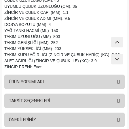
ÇUBUK UZUNLUĞU (CM): 40
nası
Traşlama
UYUMLU ÇUBUK UZUNLUĞU (CM): 35
ZİNCİR VE ÇUBUK ÇAPI (MM): 1.1
ZİNCİR VE ÇUBUK ADIMI (MM): 9.5
naları
abancalar
DOSYA BOYUTU (MM): 4
YAĞ TANKI HACMİ (ML): 150
abancaları
TAKIM UZUNLUĞU (MM): 803
TAKIM GENİŞLİĞİ (MM): 252
kinaları
TAKIM YÜKSEKLİĞİ (MM): 203
TAKIM KURU AĞIRLIĞI (ZİNCİR VE ÇUBUK HARİÇ) (KG): 3.35
ALET AĞIRLIĞI (ZİNCİR VE ÇUBUK İLE) (KG): 3.9
kinaları
ZİNCİR FRENİ: Evet
Makinası
ÜRÜN YORUMLARI
ları
TAKSİT SEÇENEKLERİ
kinaları
Bu ürüne ilk yorumu siz yapın!
akinası
ÖNERİLERİNİZ
Yorum Yaz