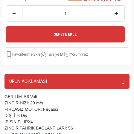
kinaları
kapları
arı
nak Mak.
kinaları
yiciler
stereler
inaları
naları
SEPETE EKLE
inaları
a Mak.
Makinaları
 Makinası
nalar
sı
ar
eli
Tavsiye Et
Yorum Yaz
ı
abancası
kinaları
eme Makinası
smeler
 Mak.
akinaları
ÜRÜN AÇIKLAMASI
rı
ar
ri
GERİLİM: 56 Volt
ZİNCİR HIZI: 20 m/s
FIRÇASIZ MOTOR: Fırçasız
rı
ı
DİŞLİ: 6 Diş
IP SINIFI: IPX4
kinaları
ar
asat Mak.
ZİNCİR TAHRİK BAĞLANTILARI: 56