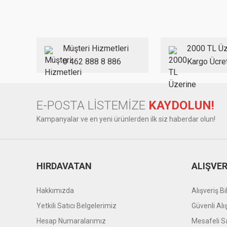
Ürün resmi kalitesiz, bozuk veya görüntülenemiyor.
Ürün açıklamasında eksik bilgiler bulunuyor.
Ürün bilgilerinde hatalar bulunuyor.
Müşteri Hizmetleri
2000 TL Üz
Ürün fiyatı diğer sitelerden daha pahalı.
0 462 888 8 886
Kargo Ücre
Bu ürüne benzer farklı alternatifler olmalı.
E-POSTA LİSTEMİZE
KAYDOLUN!
Kampanyalar ve en yeni ürünlerden ilk siz haberdar olun!
HIRDAVATAN
ALIŞVER
Hakkımızda
Alışveriş Bil
Yetkili Satıcı Belgelerimiz
Güvenli Alı
Hesap Numaralarımız
Mesafeli S