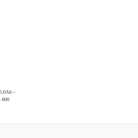
5.0Ah –
– 600
 konularda yetersiz gördüğünüz noktaları öneri formunu kullanarak tarafımıza ilet
Bu ürüne ilk yorumu siz yapın!