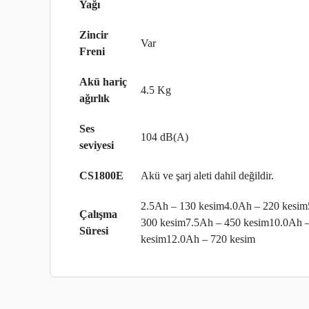
Yağı
Zincir
Var
Freni
Akü hariç
4.5 Kg
ağırlık
Ses
104 dB(A)
seviyesi
CS1800E
Akü ve şarj aleti dahil değildir.
2.5Ah – 130 kesim4.0Ah – 220 kesim
Çalışma
300 kesim7.5Ah – 450 kesim10.0Ah 
Süresi
kesim12.0Ah – 720 kesim
Bu ürünün fiyat bilgisi, resim, ürün açıklamalarında ve diğer
Görüş ve önerileriniz için teşekkür ederiz.