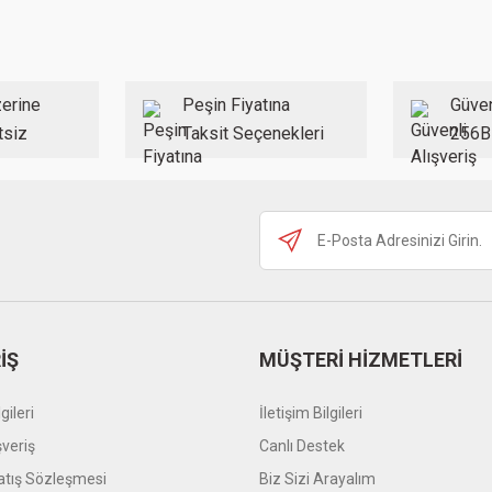
Yorum Yaz
erine
Peşin Fiyatına
Güven
tsiz
Taksit Seçenekleri
256B
Gönder
İŞ
MÜŞTERİ HİZMETLERİ
gileri
İletişim Bilgileri
şveriş
Canlı Destek
atış Sözleşmesi
Biz Sizi Arayalım