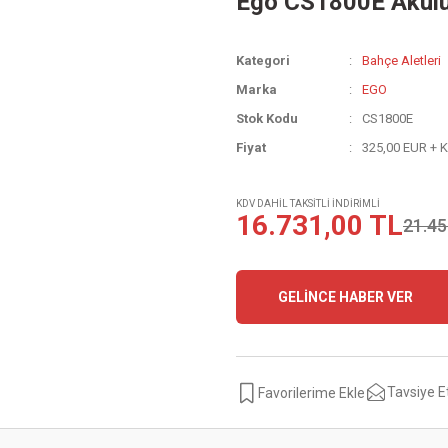
Ego CS1800E Akülü
Kategori
Bahçe Aletleri
Marka
EGO
Stok Kodu
CS1800E
Fiyat
325,00 EUR + 
KDV DAHİL TAKSİTLİ İNDİRİMLİ
16.731,00 TL
21.45
GELİNCE HABER VER
Tavsiye E