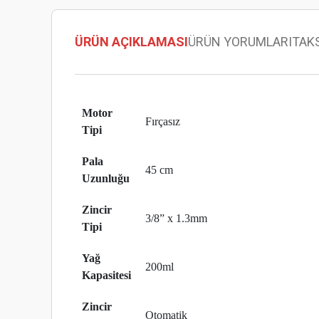
ÜRÜN AÇIKLAMASI
ÜRÜN YORUMLARI
TAK
Motor
Fırçasız
Tipi
Pala
45 cm
Uzunluğu
Zincir
3/8” x 1.3mm
Tipi
Yağ
200ml
Kapasitesi
Zincir
Otomatik