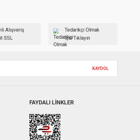
li Alışveriş
Tedarikçi Olmak
it SSL
İçin Tıklayın
KAYDOL
FAYDALI LİNKLER