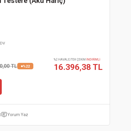
 Testere (Akü Hariç)
KDV
%2 HAVALE/TEK ÇEKİM
İNDİRİMLİ
16.396,38 TL
0,00 TL
%22
t
Yorum Yaz