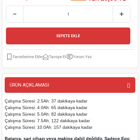
kinaları
kapları
arı
nak Mak.
kinaları
yiciler
stereler
inaları
naları
SEPETE EKLE
inaları
a Mak.
Makinaları
 Makinası
nalar
sı
ar
eli
Tavsiye Et
Yorum Yaz
ı
abancası
kinaları
eme Makinası
smeler
 Mak.
akinaları
ÜRÜN AÇIKLAMASI
rı
ar
ri
Çalışma Süresi: 2.5Ah: 37 dakikaya kadar
Çalışma Süresi: 4.0Ah: 65 dakikaya kadar
Çalışma Süresi: 5.0Ah: 82 dakikaya kadar
rı
ı
Çalışma Süresi: 7.5Ah: 122 dakikaya kadar
Çalışma Süresi: 10.0Ah: 157 dakikaya kadar
kinaları
ar
asat Mak.
Batarya, şarj cihazı veya makine dahil değildir. Sadece Ego