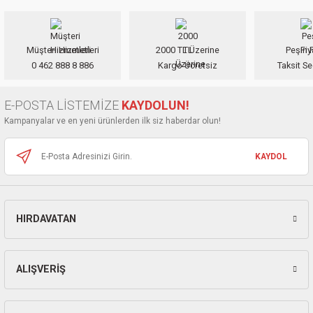
iletebilirsiniz.
ları
Görüş ve önerileriniz için teşekkür ederiz.
pları
Müşteri Hizmetleri
2000 TL Üzerine
Peşin F
Ürün resmi kalitesiz, bozuk veya görüntülenemiyor.
0 462 888 8 886
Kargo Ücretsiz
Taksit Se
Ürün açıklamasında eksik bilgiler bulunuyor.
rı
Ürün bilgilerinde hatalar bulunuyor.
E-POSTA LİSTEMİZE
KAYDOLUN!
ları
Ürün fiyatı diğer sitelerden daha pahalı.
Kampanyalar ve en yeni ürünlerden ilk siz haberdar olun!
Bu ürüne benzer farklı alternatifler olmalı.
KAYDOL
kinaları
HIRDAVATAN
Gönder
ALIŞVERİŞ