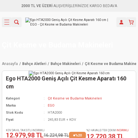
2000 TL VE ÜZERİ
ALIŞVERİŞLERİNİZDE KARGO BEDAVA
Geri Dön
Geri Dön
Geri Dön
Geri Dön
Geri Dön
Geri Dön
Geri Dön
Aletleri
leri
ri
naları
-Motorlar
ar
er
ma Mak.
orları
 Makinası
törler
ama
rler
Çit Kesme ve Budama Makineleri
inaları
kaplar
ı Kaynak
 Jeneratör
ma
Anasayfa
Bahçe Aletleri
Bahçe Makineleri
Çit Kesme ve Budama Makinel
mun Sık
inaları
 Makina
ar
kama
itre-Yağ.
Ego HTA2000 Geniş Açılı Çit Kesme Aparatı 160
dalama
naları
örü
eneratör
örler
cm
Kategori
Çit Kesme ve Budama Makineleri
eler
e Vidalamalar
kinası
Ürünleri
neratörler
kinaları
rler
Marka
EGO
Stok Kodu
HTA2000
ma Mak.
Testereler
inaları
Makinası
kma
örler
Fiyat
245,83 EUR + KDV
ı
ciler
inaları
akinaları
örü
Üreticisi
KDV DAHİL TAKSİTLİ İNDİRİMLİ
%2 HAVALE/TEK ÇEKİM
İNDİRİMLİ
12.979,98 TL
16.224,98 TL
12.720,38 TL
%20