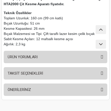
HTA2000 Çit Kesme Aparatı fiyatıdır.
nası
Traşlama
Teknik Özellikler
naları
abancalar
Toplam Uzunluk: 160 cm (99 cm katlı)
Bıçak Uzunluğu: 51 cm
abancaları
Kesme Kapasitesi: 26 mm
Bıçak Malzemesi ve Tipi: Çift taraflı lazer kesim çelik bıçak
Sabit Kesme Açıları: 12 mafsallı kesme açısı
kinaları
Ağırlık: 2,3 kg
kinaları
ÜRÜN YORUMLARI
Makinası
TAKSİT SEÇENEKLERİ
ları
Bu ürüne ilk yorumu siz yapın!
kinaları
ÖNERİLERİNİZ
Yorum Yaz
akinası
Bu ürünün fiyat bilgisi, resim, ürün açıklamalarında ve diğer konularda
yetersiz gördüğünüz noktaları öneri formunu kullanarak tarafımıza