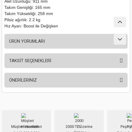
Alet Uzunluğu: 911 mm
nası
Traşlama
Takım Genişliği: 165 mm
Takım Yüksekliği: 258 mm
naları
abancalar
Pilsiz ağırlık: 2.2 kg
Hız Ayarı: Boost ile Değişken
abancaları
ÜRÜN YORUMLARI
kinaları
TAKSİT SEÇENEKLERİ
kinaları
Bu ürüne ilk yorumu siz yapın!
Makinası
ÖNERİLERİNİZ
Yorum Yaz
ları
Bu ürünün fiyat bilgisi, resim, ürün açıklamalarında ve diğer konularda
yetersiz gördüğünüz noktaları öneri formunu kullanarak tarafımıza
kinaları
iletebilirsiniz.
Görüş ve önerileriniz için teşekkür ederiz.
akinası
Müşteri Hizmetleri
2000 TL Üzerine
Peşin F
Ürün resmi kalitesiz, bozuk veya görüntülenemiyor.