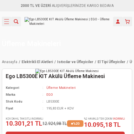
2000 TL VE ÜZERİ
ALIŞVERİŞLERİNİZDE KARGO BEDAVA
Geri Dön
Geri Dön
Geri Dön
Geri Dön
Geri Dön
Geri Dön
Geri Dön
Aletleri
leri
ri
naları
-Motorlar
ar
er
ma Mak.
orları
 Makinası
törler
ama
rler
Üfleme Makineleri
inaları
kaplar
ı Kaynak
 Jeneratör
ma
Anasayfa
Elektrikli El Aletleri
Isıtıcılar ve Üfleyiciler
El Tipi Üfleyiciler
Üf
mun Sık
inaları
 Makina
ar
kama
itre-Yağ.
Ego LB5300E KIT Akülü Üfleme Makinesi
dalama
naları
örü
eneratör
örler
Kategori
Üfleme Makineleri
Marka
EGO
eler
e Vidalamalar
kinası
Ürünleri
neratörler
kinaları
rler
Stok Kodu
LB5300E
Fiyat
195,83 EUR + KDV
ma Mak.
Testereler
inaları
Makinası
kma
örler
KDV DAHİL TAKSİTLİ İNDİRİMLİ
%2 HAVALE/TEK ÇEKİM
İNDİRİMLİ
10.301,21 TL
12.924,98 TL
10.095,18 TL
%20
ı
ciler
inaları
akinaları
örü
Üreticisi