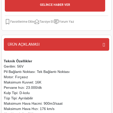
GELİNCE HABER VER
kinaları
kapları
arı
nak Mak.
kinaları
yiciler
stereler
inaları
naları
Tavsiye Et
Yorum Yaz
inaları
a Mak.
Makinaları
 Makinası
nalar
sı
ar
eli
ÜRÜN AÇIKLAMASI
ı
abancası
kinaları
eme Makinası
Teknik Özellikler
Gerilim: 56V
smeler
 Mak.
akinaları
Pil Bağlantı Noktası: Tek Bağlantı Noktası
Motor: Fırçasız
rı
ar
ri
Maksimum Kuvvet: 16K
Pervane hızı: 23.000/dk
rı
ı
Kulp Tipi: D-kolu
Tüp Tipi: Ayrılabilir
Maksimum Hava Hacmi: 900m3/saat
kinaları
ar
asat Mak.
Maksimum Hava Hızı: 176 km/s