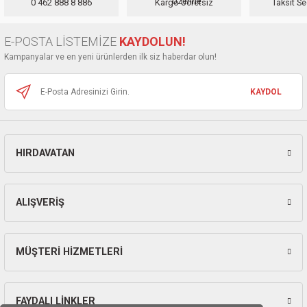
0 462 888 8 886
Kargo Ücretsiz
Taksit Se
ları
Ürün açıklamasında eksik bilgiler bulunuyor.
Ürün bilgilerinde hatalar bulunuyor.
E-POSTA LİSTEMİZE
KAYDOLUN!
pları
Ürün fiyatı diğer sitelerden daha pahalı.
Kampanyalar ve en yeni ürünlerden ilk siz haberdar olun!
Bu ürüne benzer farklı alternatifler olmalı.
rı
KAYDOL
ları
HIRDAVATAN
Gönder
kinaları
ALIŞVERİŞ
MÜŞTERİ HİZMETLERİ
FAYDALI LİNKLER