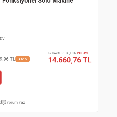
 Fonksiyonel Solo Makine
KDV
%2 HAVALE/TEK ÇEKİM
İNDİRİMLİ
14.660,76 TL
9,96 TL
%15
t
Yorum Yaz