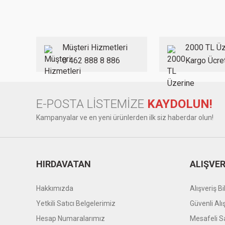
Ürün resmi kalitesiz, bozuk veya görüntülenemiyor.
Ürün açıklamasında eksik bilgiler bulunuyor.
Ürün bilgilerinde hatalar bulunuyor.
Müşteri Hizmetleri
2000 TL Üz
Ürün fiyatı diğer sitelerden daha pahalı.
0 462 888 8 886
Kargo Ücre
Bu ürüne benzer farklı alternatifler olmalı.
E-POSTA LİSTEMİZE
KAYDOLUN!
Kampanyalar ve en yeni ürünlerden ilk siz haberdar olun!
HIRDAVATAN
ALIŞVER
Hakkımızda
Alışveriş Bil
Yetkili Satıcı Belgelerimiz
Güvenli Alı
Hesap Numaralarımız
Mesafeli S