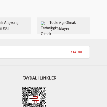
li Alışveriş
Tedarikçi Olmak
it SSL
İçin Tıklayın
KAYDOL
FAYDALI LİNKLER