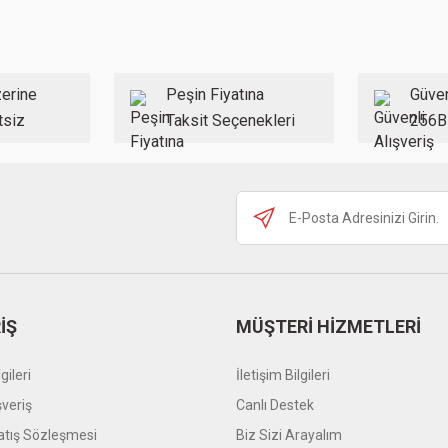
Yorum Yaz
erine
Peşin Fiyatına
Güven
tsiz
Taksit Seçenekleri
256B
Gönder
İŞ
MÜŞTERİ HİZMETLERİ
gileri
İletişim Bilgileri
şveriş
Canlı Destek
atış Sözleşmesi
Biz Sizi Arayalım