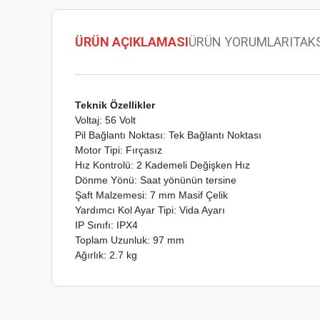
ÜRÜN AÇIKLAMASI
ÜRÜN YORUMLARI
TAK
Teknik Özellikler
Voltaj: 56 Volt
Pil Bağlantı Noktası: Tek Bağlantı Noktası
Motor Tipi: Fırçasız
Hız Kontrolü: 2 Kademeli Değişken Hız
Dönme Yönü: Saat yönünün tersine
Şaft Malzemesi: 7 mm Masif Çelik
Yardımcı Kol Ayar Tipi: Vida Ayarı
IP Sınıfı: IPX4
Toplam Uzunluk: 97 mm
Ağırlık: 2.7 kg
Bu ürünün fiyat bilgisi, resim, ürün açıklamalarında ve diğer
Görüş ve önerileriniz için teşekkür ederiz.