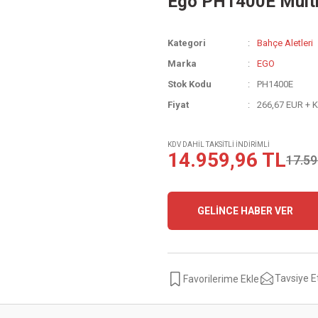
Ego PH1400E Multi
Kategori
Bahçe Aletleri
Marka
EGO
Stok Kodu
PH1400E
Fiyat
266,67 EUR + 
KDV DAHİL TAKSİTLİ İNDİRİMLİ
14.959,96 TL
17.59
GELİNCE HABER VER
Tavsiye E