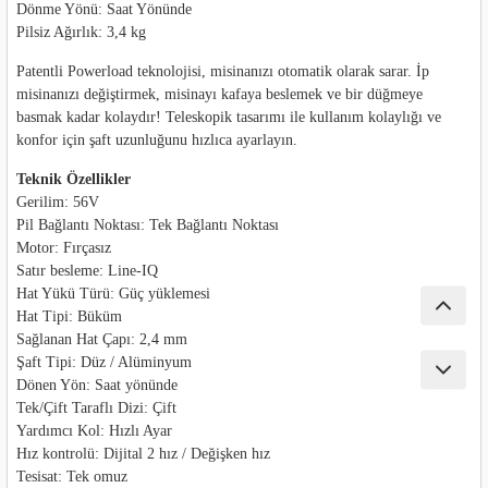
Dönme Yönü: Saat Yönünde
nası
Traşlama
Pilsiz Ağırlık: 3,4 kg
naları
abancalar
Patentli Powerload teknolojisi, misinanızı otomatik olarak sarar. İp
misinanızı değiştirmek, misinayı kafaya beslemek ve bir düğmeye
basmak kadar kolaydır! Teleskopik tasarımı ile kullanım kolaylığı ve
abancaları
konfor için şaft uzunluğunu hızlıca ayarlayın.
kinaları
Teknik Özellikler
Gerilim: 56V
Pil Bağlantı Noktası: Tek Bağlantı Noktası
kinaları
Motor: Fırçasız
Satır besleme: Line-IQ
Makinası
Hat Yükü Türü: Güç yüklemesi
Hat Tipi: Büküm
ları
Sağlanan Hat Çapı: 2,4 mm
Şaft Tipi: Düz / Alüminyum
Dönen Yön: Saat yönünde
kinaları
Tek/Çift Taraflı Dizi: Çift
Yardımcı Kol: Hızlı Ayar
akinası
Hız kontrolü: Dijital 2 hız / Değişken hız
Tesisat: Tek omuz