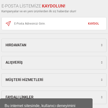
Ürün bilgilerinde hatalar bulunuyor.
E-POSTA LİSTEMİZE
KAYDOLUN!
Ürün fiyatı diğer sitelerden daha pahalı.
Kampanyalar ve en yeni ürünlerden ilk siz haberdar olun!
Bu ürüne benzer farklı alternatifler olmalı.
KAYDOL
HIRDAVATAN
Gönder
ALIŞVERİŞ
MÜŞTERİ HİZMETLERİ
FAYDALI LİNKLER
Bu internet sitesinde, kullanıcı deneyimini