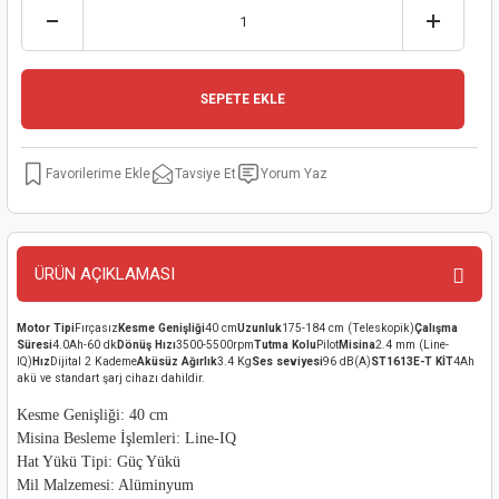
kinaları
kapları
arı
nak Mak.
kinaları
yiciler
stereler
inaları
naları
SEPETE EKLE
inaları
a Mak.
Makinaları
 Makinası
Tavsiye Et
Yorum Yaz
nalar
sı
ar
eli
ı
abancası
kinaları
eme Makinası
ÜRÜN AÇIKLAMASI
smeler
 Mak.
akinaları
Motor Tipi
Fırçasız
Kesme Genişliği
40 cm
Uzunluk
175-184 cm (Teleskopik)
Çalışma
Süresi
4.0Ah-60 dk
Dönüş Hızı
3500-5500rpm
Tutma Kolu
Pilot
Misina
2.4 mm (Line-
rı
ar
ri
IQ)
Hız
Dijital 2 Kademe
Aküsüz Ağırlık
3.4 Kg
Ses seviyesi
96 dB(A)
ST1613E-T KİT
4Ah
akü ve standart şarj cihazı dahildir.
rı
ı
Kesme Genişliği: 40 cm
Misina Besleme İşlemleri: Line-IQ
Hat Yükü Tipi: Güç Yükü
kinaları
ar
asat Mak.
Mil Malzemesi: Alüminyum