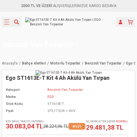
2000 TL VE ÜZERİ
ALIŞVERİŞLERİNİZDE KARGO BEDAVA
Geri Dön
Geri Dön
Geri Dön
Geri Dön
Geri Dön
Geri Dön
Geri Dön
Aletleri
leri
ri
naları
-Motorlar
ar
er
ma Mak.
orları
 Makinası
törler
ama
rler
Benzinli Yan Tırpanlar
inaları
kaplar
ı Kaynak
 Jeneratör
ma
Anasayfa
Bahçe Aletleri
Motorlu Tırpanlar
Benzinli Yan Tırpanlar
Ego ST
mun Sık
inaları
 Makina
ar
kama
itre-Yağ.
Ego ST1613E-T Kit 4 Ah Akülü Yan Tırpan
dalama
naları
örü
eneratör
örler
Kategori
Benzinli Yan Tırpanlar
Marka
EGO
eler
e Vidalamalar
kinası
Ürünleri
neratörler
kinaları
rler
Stok Kodu
ST1613E-T
Fiyat
579,17 EUR + KDV
ma Mak.
Testereler
inaları
Makinası
kma
örler
KDV DAHİL TAKSİTLİ İNDİRİMLİ
%2 HAVALE/TEK ÇEKİM
İNDİRİMLİ
30.083,04 TL
38.224,96 TL
29.481,38 TL
%21
ı
ciler
inaları
akinaları
örü
Üreticisi