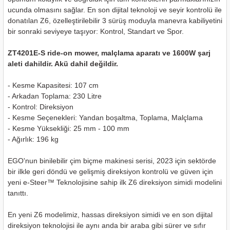
nası
Traşlama
ucunda olmasını sağlar. En son dijital teknoloji ve seyir kontrolü ile
donatılan Z6, özelleştirilebilir 3 sürüş moduyla manevra kabiliyetini
bir sonraki seviyeye taşıyor: Kontrol, Standart ve Spor.
naları
abancalar
ZT4201E-S ride-on mower, malçlama aparatı ve 1600W şarj
abancaları
aleti dahildir. Akü dahil değildir.
kinaları
- Kesme Kapasitesi: 107 cm
- Arkadan Toplama: 230 Litre
- Kontrol: Direksiyon
kinaları
- Kesme Seçenekleri: Yandan boşaltma, Toplama, Malçlama
- Kesme Yüksekliği: 25 mm - 100 mm
Makinası
- Ağırlık: 196 kg
ları
EGO'nun binilebilir çim biçme makinesi serisi, 2023 için sektörde
bir ilkle geri döndü ve gelişmiş direksiyon kontrolü ve güven için
yeni e-Steer™ Teknolojisine sahip ilk Z6 direksiyon simidi modelini
kinaları
tanıttı.
akinası
En yeni Z6 modelimiz, hassas direksiyon simidi ve en son dijital
direksiyon teknolojisi ile aynı anda bir araba gibi sürer ve sıfır