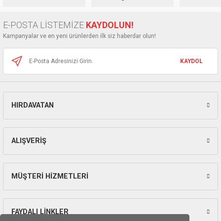
Ürün açıklamasında eksik bilgiler bulunuyor.
Ürün bilgilerinde hatalar bulunuyor.
E-POSTA LİSTEMİZE
KAYDOLUN!
Ürün fiyatı diğer sitelerden daha pahalı.
Kampanyalar ve en yeni ürünlerden ilk siz haberdar olun!
Bu ürüne benzer farklı alternatifler olmalı.
KAYDOL
HIRDAVATAN
Gönder
ALIŞVERİŞ
MÜŞTERİ HİZMETLERİ
FAYDALI LİNKLER