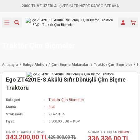
2000 TL VE ÜZERİ
ALIŞVERİŞLERİNİZDE KARGO BEDAVA
Geri Dön
Geri Dön
Geri Dön
Geri Dön
Geri Dön
Geri Dön
Geri Dön
Aletleri
leri
ri
naları
-Motorlar
ar
er
ma Mak.
orları
 Makinası
törler
ama
rler
Traktör Çim Biçmeler
inaları
kaplar
ı Kaynak
 Jeneratör
ma
Anasayfa
Bahçe Aletleri
Çim Biçme Makinaları
Traktör Çim Biçmeler
E
mun Sık
inaları
 Makina
ar
kama
itre-Yağ.
Ego ZT4201E-S Akülü Sıfır Dönüşlü Çim Biçme
dalama
naları
örü
eneratör
örler
Traktörü
Kategori
Traktör Çim Biçmeler
eler
e Vidalamalar
kinası
Ürünleri
neratörler
kinaları
rler
Marka
EGO
Stok Kodu
ZT4201E-S
ma Mak.
Testereler
inaları
Makinası
kma
örler
Fiyat
6.500,00 EUR + KDV
ı
ciler
inaları
akinaları
örü
Üreticisi
KDV DAHİL TAKSİTLİ İNDİRİMLİ
%2 HAVALE/TEK ÇEKİM
İNDİRİMLİ
343.200,00 TL
429.000,00 TL
336.336,00 TL