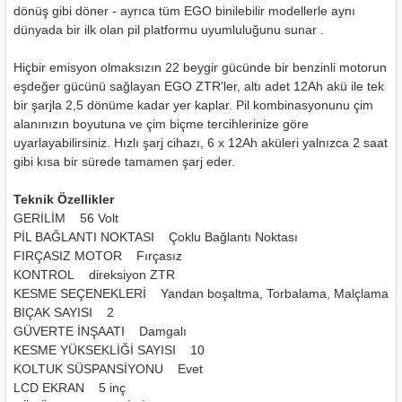
ları
dönüş gibi döner - ayrıca tüm EGO binilebilir modellerle aynı
dünyada bir ilk olan pil platformu uyumluluğunu sunar .
pları
Hiçbir emisyon olmaksızın 22 beygir gücünde bir benzinli motorun
eşdeğer gücünü sağlayan EGO ZTR'ler, altı adet 12Ah akü ile tek
rı
bir şarjla 2,5 dönüme kadar yer kaplar. Pil kombinasyonunu çim
alanınızın boyutuna ve çim biçme tercihlerinize göre
ları
uyarlayabilirsiniz. Hızlı şarj cihazı, 6 x 12Ah aküleri yalnızca 2 saat
gibi kısa bir sürede tamamen şarj eder.
Teknik Özellikler
GERİLİM 56 Volt
kinaları
PİL BAĞLANTI NOKTASI Çoklu Bağlantı Noktası
FIRÇASIZ MOTOR Fırçasız
KONTROL direksiyon ZTR
KESME SEÇENEKLERİ Yandan boşaltma, Torbalama, Malçlama
BIÇAK SAYISI 2
GÜVERTE İNŞAATI Damgalı
KESME YÜKSEKLİĞİ SAYISI 10
KOLTUK SÜSPANSİYONU Evet
LCD EKRAN 5 inç