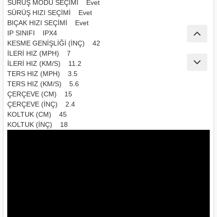
SÜRÜŞ MODU SEÇİMİ Evet
SÜRÜŞ HIZI SEÇİMİ Evet
BIÇAK HIZI SEÇİMİ Evet
IP SINIFI IPX4
KESME GENİŞLİĞİ (İNÇ) 42
İLERİ HIZ (MPH) 7
İLERİ HIZ (KM/S) 11.2
TERS HIZ (MPH) 3.5
TERS HIZ (KM/S) 5.6
ÇERÇEVE (CM) 15
ÇERÇEVE (İNÇ) 2.4
KOLTUK (CM) 45
KOLTUK (İNÇ) 18