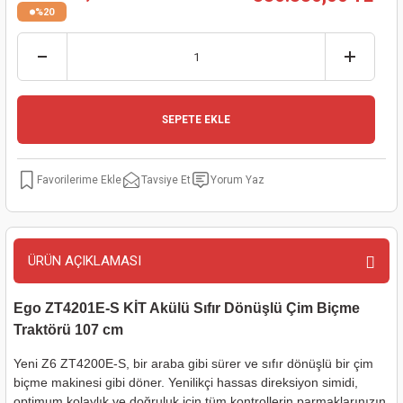
%20
kinaları
kapları
arı
nak Mak.
kinaları
yiciler
stereler
inaları
naları
inaları
a Mak.
Makinaları
 Makinası
SEPETE EKLE
nalar
sı
ar
eli
Tavsiye Et
Yorum Yaz
ı
abancası
kinaları
eme Makinası
smeler
 Mak.
akinaları
ÜRÜN AÇIKLAMASI
rı
ar
ri
Ego ZT4201E-S KİT Akülü Sıfır Dönüşlü Çim Biçme
Traktörü 107 cm
rı
ı
Yeni Z6 ZT4200E-S, bir araba gibi sürer ve sıfır dönüşlü bir çim
kinaları
ar
asat Mak.
biçme makinesi gibi döner. Yenilikçi hassas direksiyon simidi,
optimum kolaylık ve doğruluk için tüm kontrollerin parmaklarınızın