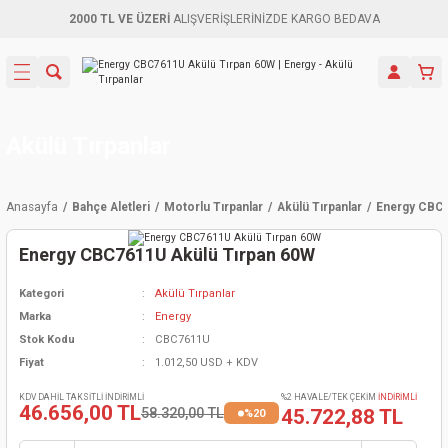
2000 TL VE ÜZERİ
ALIŞVERİŞLERİNİZDE KARGO BEDAVA
Geri Dön
Geri Dön
Geri Dön
Geri Dön
Geri Dön
Geri Dön
Geri Dön
Aletleri
leri
ri
naları
-Motorlar
ar
er
ma Mak.
orları
 Makinası
törler
ama
rler
Akülü Tırpanlar
inaları
kaplar
ı Kaynak
 Jeneratör
ma
Anasayfa
Bahçe Aletleri
Motorlu Tırpanlar
Akülü Tırpanlar
Energy CBC7
mun Sık
inaları
 Makina
ar
kama
itre-Yağ.
Energy CBC7611U Akülü Tırpan 60W
dalama
naları
örü
eneratör
örler
Kategori
Akülü Tırpanlar
Marka
Energy
eler
e Vidalamalar
kinası
Ürünleri
neratörler
kinaları
rler
Stok Kodu
CBC7611U
Fiyat
1.012,50 USD + KDV
ma Mak.
Testereler
inaları
Makinası
kma
örler
KDV DAHİL TAKSİTLİ İNDİRİMLİ
%2 HAVALE/TEK ÇEKİM
İNDİRİMLİ
46.656,00 TL
58.320,00 TL
45.722,88 TL
%20
ı
ciler
inaları
akinaları
örü
Üreticisi