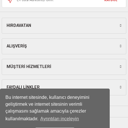
ları
pları
HIRDAVATAN
Gönder
rı
ları
ALIŞVERİŞ
MÜŞTERİ HİZMETLERİ
kinaları
FAYDALI LİNKLER
Bu internet sitesinde, kullanıcı deneyimini
geliştirmek ve internet sitesinin verimli
çalışmasını sağlamak amacıyla çerezler
kullanılmaktadır.
Ayrıntıları inceleyin