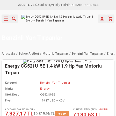
2000 TL VE ÜZERİ
ALIŞVERİŞLERİNİZDE KARGO BEDAVA
Geri Dön
Geri Dön
Geri Dön
Geri Dön
Geri Dön
Geri Dön
Geri Dön
Aletleri
leri
ri
naları
-Motorlar
ar
er
ma Mak.
orları
 Makinası
törler
ama
rler
Benzinli Yan Tırpanlar
inaları
kaplar
ı Kaynak
 Jeneratör
ma
Anasayfa
Bahçe Aletleri
Motorlu Tırpanlar
Benzinli Yan Tırpanlar
Energ
mun Sık
inaları
 Makina
ar
kama
itre-Yağ.
Energy CG521U-5E 1.4 kW 1,9 Hp Yan Motorlu
dalama
naları
örü
eneratör
örler
Tırpan
Kategori
Benzinli Yan Tırpanlar
eler
e Vidalamalar
kinası
Ürünleri
neratörler
kinaları
rler
Marka
Energy
Stok Kodu
CG521U-5E
ma Mak.
Testereler
inaları
Makinası
kma
örler
Fiyat
179,17 USD + KDV
ı
ciler
inaları
akinaları
örü
Üreticisi
KDV DAHİL TAKSİTLİ İNDİRİMLİ
%2 HAVALE/TEK ÇEKİM
İNDİRİMLİ
7.327,17 TL
10.319,96 TL
7.180,63 TL
%29