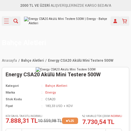
2000 TL VE ÜZERİ
ALIŞVERİŞLERİNİZDE KARGO BEDAVA
Geri Dön
Geri Dön
Geri Dön
Geri Dön
Geri Dön
Geri Dön
Geri Dön
Aletleri
leri
ri
naları
-Motorlar
ar
er
ma Mak.
orları
 Makinası
törler
ama
rler
Bahçe Aletleri
inaları
kaplar
ı Kaynak
 Jeneratör
ma
Anasayfa
Bahçe Aletleri
Energy CSA20 Akülü Mini Testere 500W
mun Sık
inaları
 Makina
ar
kama
itre-Yağ.
Energy CSA20 Akülü Mini Testere 500W
dalama
naları
örü
eneratör
örler
Kategori
Bahçe Aletleri
Marka
Energy
eler
e Vidalamalar
kinası
Ürünleri
neratörler
kinaları
rler
Stok Kodu
CSA20
Fiyat
183,33 USD + KDV
ma Mak.
Testereler
inaları
Makinası
kma
örler
KDV DAHİL TAKSİTLİ İNDİRİMLİ
%2 HAVALE/TEK ÇEKİM
İNDİRİMLİ
7.888,31 TL
10.559,98 TL
7.730,54 TL
%25
ı
ciler
inaları
akinaları
örü
Üreticisi