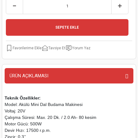
kinaları
kapları
arı
nak Mak.
kinaları
yiciler
stereler
inaları
naları
SEPETE EKLE
inaları
a Mak.
Makinaları
 Makinası
Tavsiye Et
Yorum Yaz
nalar
sı
ar
eli
ı
abancası
kinaları
eme Makinası
ÜRÜN AÇIKLAMASI
smeler
 Mak.
akinaları
rı
ar
ri
Teknik Özellikler:
Model: Akülü Mini Dal Budama Makinesi
Voltaj: 20V
rı
ı
Çalışma Süresi: Max. 20 Dk. / 2.0 Ah- 80 kesim
Motor Gücü: 500W
kinaları
ar
asat Mak.
Devir Hızı: 17500 r.p.m.
Zincir: 0.3’’