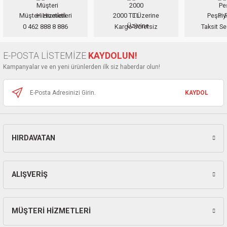
ları
Müşteri Hizmetleri
2000 TL Üzerine
Peşin F
Ürün resmi kalitesiz, bozuk veya görüntülenemiyor.
0 462 888 8 886
Kargo Ücretsiz
Taksit Se
pları
Ürün açıklamasında eksik bilgiler bulunuyor.
Ürün bilgilerinde hatalar bulunuyor.
E-POSTA LİSTEMİZE
KAYDOLUN!
rı
Ürün fiyatı diğer sitelerden daha pahalı.
Kampanyalar ve en yeni ürünlerden ilk siz haberdar olun!
Bu ürüne benzer farklı alternatifler olmalı.
ları
KAYDOL
kinaları
HIRDAVATAN
Gönder
ALIŞVERİŞ
MÜŞTERİ HİZMETLERİ