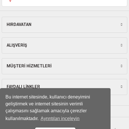
ları
pları
HIRDAVATAN
Gönder
rı
ları
ALIŞVERİŞ
MÜŞTERİ HİZMETLERİ
kinaları
FAYDALI LİNKLER
Bu internet sitesinde, kullanıcı deneyimini
geliştirmek ve internet sitesinin verimli
çalışmasını sağlamak amacıyla çerezler
kullanılmaktadır.
Ayrıntıları inceleyin