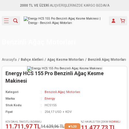
2000 TL VE ÜZERİ
ALIŞVERİŞLERİNİZDE KARGO BEDAVA
Geri Dön
Geri Dön
Geri Dön
Geri Dön
Geri Dön
Geri Dön
Geri Dön
Aletleri
leri
ri
naları
-Motorlar
ar
er
ma Mak.
orları
 Makinası
törler
ama
rler
Benzinli Ağaç Motorları
inaları
kaplar
ı Kaynak
 Jeneratör
ma
Anasayfa
Bahçe Aletleri
Ağaç Kesme Motorları
Benzinli Ağaç Motorları
mun Sık
inaları
 Makina
ar
kama
itre-Yağ.
Energy HCS 155 Pro Benzinli Ağaç Kesme
dalama
naları
örü
eneratör
örler
Makinesi
Kategori
Benzinli Ağaç Motorları
eler
e Vidalamalar
kinası
Ürünleri
neratörler
kinaları
rler
Marka
Energy
Stok Kodu
HCS155
ma Mak.
Testereler
inaları
Makinası
kma
örler
Fiyat
254,17 USD + KDV
ı
ciler
inaları
akinaları
örü
Üreticisi
KDV DAHİL TAKSİTLİ İNDİRİMLİ
%2 HAVALE/TEK ÇEKİM
İNDİRİMLİ
11.711,97 TL
14.639,96 TL
11.477,73 TL
%20