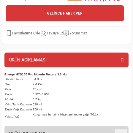
kinaları
kapları
arı
nak Mak.
kinaları
GELİNCE HABER VER
yiciler
stereler
inaları
naları
Tavsiye Et
Yorum Yaz
inaları
a Mak.
Makinaları
 Makinası
nalar
sı
ar
eli
ÜRÜN AÇIKLAMASI
ı
abancası
kinaları
eme Makinası
Energy HCS155 Pro Motorlu Testere 3.2 Hp
smeler
 Mak.
akinaları
Silindir Hacmi
54.3 cc
Güç
2.4 kW
Pala
45 cm
rı
ar
ri
Zincir
0.325 0.058
Ağırlık
5.7 kg
Yakıt Tank Kapasite
520 ml
rı
ı
Zincir Yağı Kapasite
250 ml
Kurşunsuz benzin / ikizamanlı motor yağı (40:1)
Yakıt / Yağ
kinaları
ar
asat Mak.