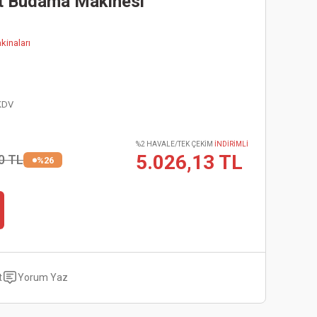
t Budama Makinesi
inaları
KDV
%2 HAVALE/TEK ÇEKİM
İNDİRİMLİ
5.026,13 TL
0 TL
%26
t
Yorum Yaz