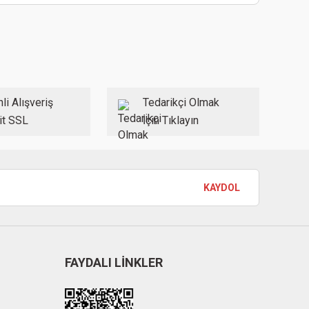
ebilirsiniz.
li Alışveriş
Tedarikçi Olmak
it SSL
İçin Tıklayın
KAYDOL
FAYDALI LİNKLER