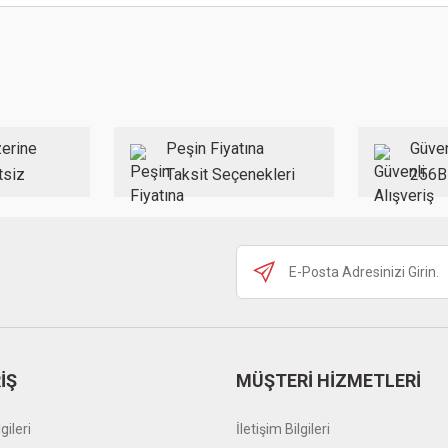
 konularda yetersiz gördüğünüz noktaları öneri formunu kullanarak tarafımıza ilet
Bu ürüne ilk yorumu siz yapın!
Yorum Yaz
erine
Peşin Fiyatına
Güven
tsiz
Taksit Seçenekleri
256B
Gönder
İŞ
MÜŞTERİ HİZMETLERİ
gileri
İletişim Bilgileri