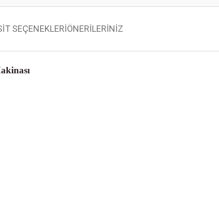
SİT SEÇENEKLERİ
ÖNERİLERİNİZ
akinası