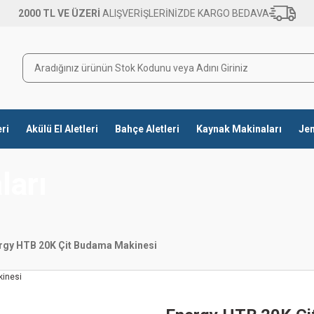
2000 TL VE ÜZERİ
ALIŞVERİŞLERİNİZDE KARGO BEDAVA
eri
Akülü El Aletleri
Bahçe Aletleri
Kaynak Makinaları
Jen
ları
rgy HTB 20K Çit Budama Makinesi