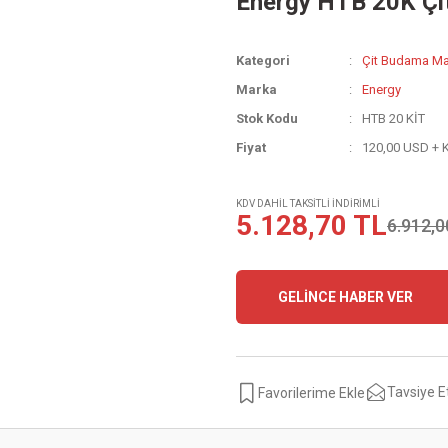
Energy HTB 20K Çi
Kategori
Çit Budama Mak
Marka
Energy
Stok Kodu
HTB 20 KİT
Fiyat
120,00 USD + 
KDV DAHİL TAKSİTLİ İNDİRİMLİ
5.128,70 TL
6.912,0
GELİNCE HABER VER
Tavsiye E