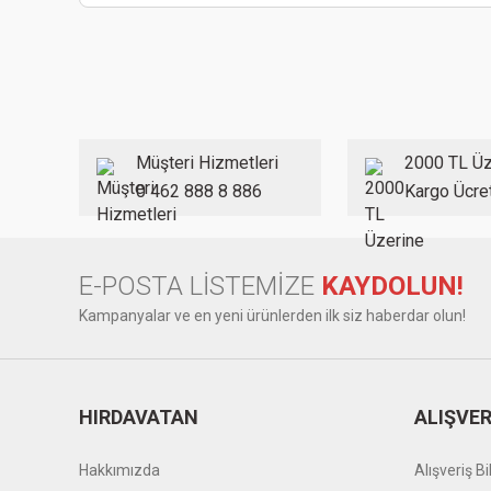
Bu ürünün fiyat bilgisi, resim, ürün açıklamalarında ve diğer
Görüş ve önerileriniz için teşekkür ederiz.
Ürün resmi kalitesiz, bozuk veya görüntülenemiyor.
Ürün açıklamasında eksik bilgiler bulunuyor.
Ürün bilgilerinde hatalar bulunuyor.
Müşteri Hizmetleri
2000 TL Üz
Ürün fiyatı diğer sitelerden daha pahalı.
0 462 888 8 886
Kargo Ücre
Bu ürüne benzer farklı alternatifler olmalı.
E-POSTA LİSTEMİZE
KAYDOLUN!
Kampanyalar ve en yeni ürünlerden ilk siz haberdar olun!
HIRDAVATAN
ALIŞVER
Hakkımızda
Alışveriş Bil