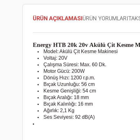
ÜRÜN AÇIKLAMASI
ÜRÜN YORUMLARI
TAK
Energy HTB 20k 20v Akülü Çit Kesme M
Model: Akülü Çit Kesme Makinesi
Voltaj: 20V
Çalışma Süresi: Max. 60 Dk.
Motor Gücü: 200W
Dönüş Hızı: 1200 r.p.m.
Bıçak Uzunluğu: 56 cm
Kesme Genişliği: 54 cm
Bıçak Aralığı: 18 mm
Bıçak Kalınlığı: 16 mm
Ağırlık: 2,1 Kg
Ses Seviyesi: 92 dB(A)