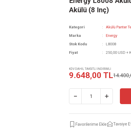
Energy L8008 Akülü
Akülü (8 Inç)
Kategori
Akülü Panter Te
Marka
Energy
Stok Kodu
L8008
Fiyat
250,00 USD + 
KDV DAHİL TAKSİTLİ İNDİRİMLİ
9.648,00 TL
14.400,
Tavsiye E