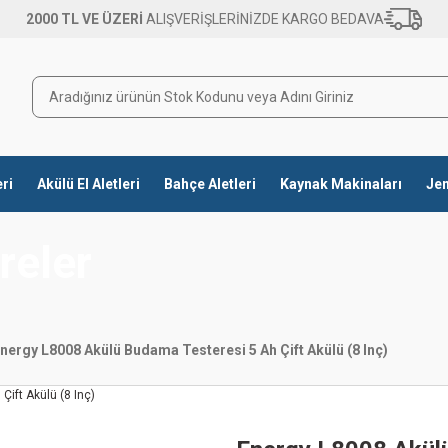
2000 TL VE ÜZERİ
ALIŞVERİŞLERİNİZDE KARGO BEDAVA
eri
Akülü El Aletleri
Bahçe Aletleri
Kaynak Makinaları
Jen
reler
nergy L8008 Akülü Budama Testeresi 5 Ah Çift Akülü (8 Inç)