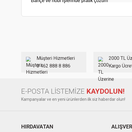
Bahçe ve hobi işlerinde pratik çözüm
Bu ürünün fiyat bilgisi, resim, ürün açıklamalarında ve diğer
Görüş ve önerileriniz için teşekkür ederiz.
Ürün resmi kalitesiz, bozuk veya görüntülenemiyor.
Ürün açıklamasında eksik bilgiler bulunuyor.
Ürün bilgilerinde hatalar bulunuyor.
Müşteri Hizmetleri
2000 TL Üz
Ürün fiyatı diğer sitelerden daha pahalı.
0 462 888 8 886
Kargo Ücre
Bu ürüne benzer farklı alternatifler olmalı.
E-POSTA LİSTEMİZE
KAYDOLUN!
Kampanyalar ve en yeni ürünlerden ilk siz haberdar olun!
HIRDAVATAN
ALIŞVER