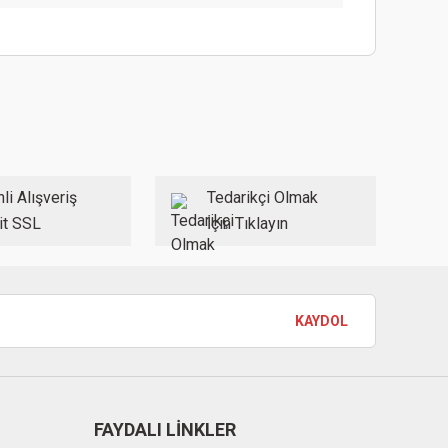
ebilirsiniz.
li Alışveriş
Tedarikçi Olmak
it SSL
İçin Tıklayın
KAYDOL
FAYDALI LİNKLER