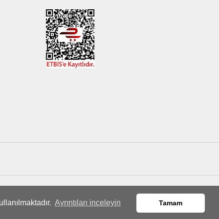
ullanılmaktadır.
Ayrıntıları inceleyin
Tamam