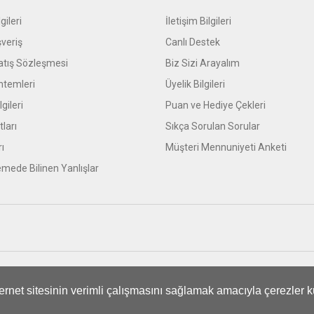
gileri
İletişim Bilgileri
şveriş
Canlı Destek
atış Sözleşmesi
Biz Sizi Arayalım
temleri
Üyelik Bilgileri
gileri
Puan ve Hediye Çekleri
tları
Sıkça Sorulan Sorular
rı
Müşteri Mennuniyeti Anketi
mede Bilinen Yanlışlar
ifikası ile korunmaktadır.
nternet sitesinin verimli çalışmasını sağlamak amacıyla çerezler k
ile
ideasoft
e-