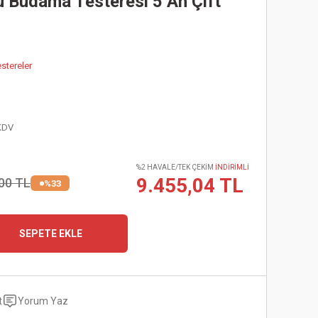
 Budama Testeresi 5 Ah Çift
stereler
KDV
%2 HAVALE/TEK ÇEKİM
İNDİRİMLİ
9.455,04 TL
00 TL
%33
SEPETE EKLE
t
Yorum Yaz