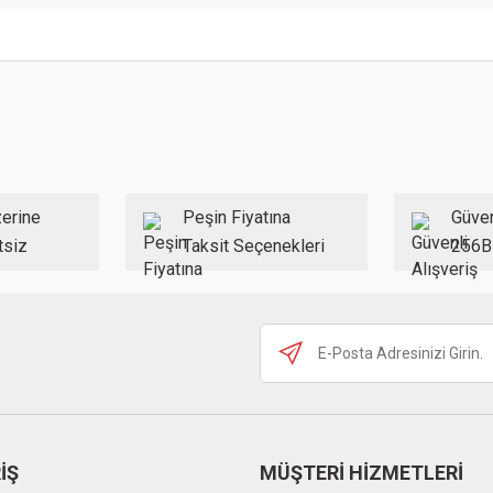
 konularda yetersiz gördüğünüz noktaları öneri formunu kullanarak tarafımıza ilet
Bu ürüne ilk yorumu siz yapın!
Yorum Yaz
erine
Peşin Fiyatına
Güven
tsiz
Taksit Seçenekleri
256B
Gönder
İŞ
MÜŞTERİ HİZMETLERİ