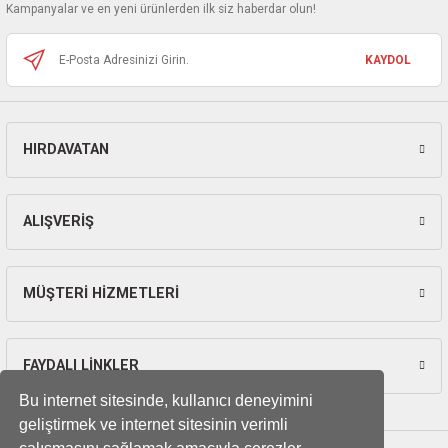
ları
Kampanyalar ve en yeni ürünlerden ilk siz haberdar olun!
Bu ürüne benzer farklı alternatifler olmalı.
pları
KAYDOL
rı
HIRDAVATAN
Gönder
ları
ALIŞVERİŞ
kinaları
MÜŞTERİ HİZMETLERİ
FAYDALI LİNKLER
Bu internet sitesinde, kullanıcı deneyimini
geliştirmek ve internet sitesinin verimli