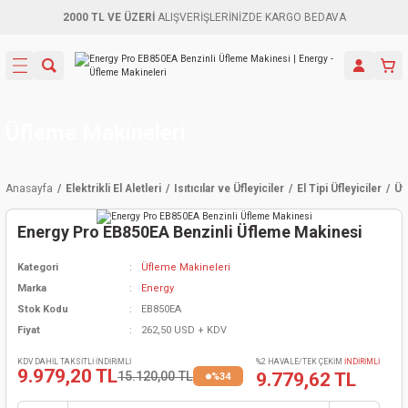
2000 TL VE ÜZERİ
ALIŞVERİŞLERİNİZDE KARGO BEDAVA
Geri Dön
Geri Dön
Geri Dön
Geri Dön
Geri Dön
Geri Dön
Geri Dön
Aletleri
leri
ri
naları
-Motorlar
ar
er
ma Mak.
orları
 Makinası
törler
ama
rler
Üfleme Makineleri
inaları
kaplar
ı Kaynak
 Jeneratör
ma
Anasayfa
Elektrikli El Aletleri
Isıtıcılar ve Üfleyiciler
El Tipi Üfleyiciler
Üf
mun Sık
inaları
 Makina
ar
kama
itre-Yağ.
Energy Pro EB850EA Benzinli Üfleme Makinesi
dalama
naları
örü
eneratör
örler
Kategori
Üfleme Makineleri
Marka
Energy
eler
e Vidalamalar
kinası
Ürünleri
neratörler
kinaları
rler
Stok Kodu
EB850EA
Fiyat
262,50 USD + KDV
ma Mak.
Testereler
inaları
Makinası
kma
örler
KDV DAHİL TAKSİTLİ İNDİRİMLİ
%2 HAVALE/TEK ÇEKİM
İNDİRİMLİ
9.979,20 TL
15.120,00 TL
9.779,62 TL
%34
ı
ciler
inaları
akinaları
örü
Üreticisi