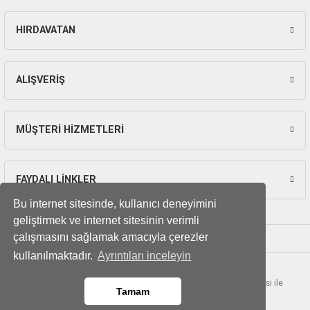
ları
HIRDAVATAN
Gönder
pları
rı
ALIŞVERİŞ
ları
MÜŞTERİ HİZMETLERİ
kinaları
FAYDALI LİNKLER
Bu internet sitesinde, kullanıcı deneyimini
geliştirmek ve internet sitesinin verimli
çalışmasını sağlamak amacıyla çerezler
kullanılmaktadır.
Ayrıntıları inceleyin
© Tüm hakları saklıdır. Kredi kartı bilgileriniz 256bit SSL sertifikası ile
Tamam
korunmaktadır.