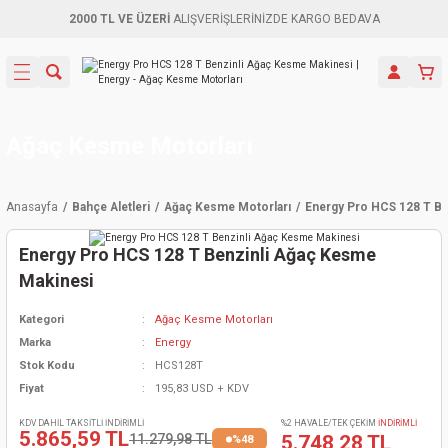
2000 TL VE ÜZERİ
ALIŞVERİŞLERİNİZDE KARGO BEDAVA
Geri Dön
Geri Dön
Geri Dön
Geri Dön
Geri Dön
Geri Dön
Geri Dön
Aletleri
leri
ri
naları
-Motorlar
ar
er
ma Mak.
orları
 Makinası
törler
ama
rler
Ağaç Kesme Motorları
inaları
kaplar
ı Kaynak
 Jeneratör
ma
Anasayfa
Bahçe Aletleri
Ağaç Kesme Motorları
Energy Pro HCS 128 T Be
mun Sık
inaları
 Makina
ar
kama
itre-Yağ.
Energy Pro HCS 128 T Benzinli Ağaç Kesme
dalama
naları
örü
eneratör
örler
Makinesi
Kategori
Ağaç Kesme Motorları
eler
e Vidalamalar
kinası
Ürünleri
neratörler
kinaları
rler
Marka
Energy
Stok Kodu
HCS128T
ma Mak.
Testereler
inaları
Makinası
kma
örler
Fiyat
195,83 USD + KDV
ı
ciler
inaları
akinaları
örü
Üreticisi
KDV DAHİL TAKSİTLİ İNDİRİMLİ
%2 HAVALE/TEK ÇEKİM
İNDİRİMLİ
5.865,59 TL
11.279,98 TL
5.748,28 TL
%48