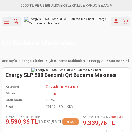
2000 TL VE ÜZERİ
ALIŞVERİŞLERİNİZDE KARGO BEDAVA
Geri Dön
Geri Dön
Geri Dön
Geri Dön
Geri Dön
Geri Dön
Geri Dön
Aletleri
leri
ri
naları
-Motorlar
ar
er
ma Mak.
orları
 Makinası
törler
ama
rler
Çit Budama Makinaları
inaları
kaplar
ı Kaynak
 Jeneratör
ma
Anasayfa
Bahçe Aletleri
Çit Budama Makinaları
Energy SLP 500 Benzinli 
mun Sık
inaları
 Makina
ar
kama
itre-Yağ.
Energy SLP 500 Benzinli Çit Budama Makinesi
dalama
naları
örü
eneratör
örler
Kategori
Çit Budama Makinaları
Marka
Energy
eler
e Vidalamalar
kinası
Ürünleri
neratörler
kinaları
rler
Stok Kodu
SLP500
Fiyat
174,17 USD + KDV
ma Mak.
Testereler
inaları
Makinası
kma
örler
KDV DAHİL TAKSİTLİ İNDİRİMLİ
%2 HAVALE/TEK ÇEKİM
İNDİRİMLİ
9.530,36 TL
10.031,96 TL
9.339,76 TL
%5
ı
ciler
inaları
akinaları
örü
Üreticisi