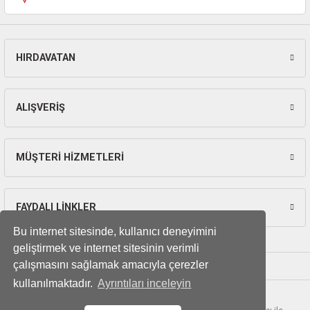
ları
pları
HIRDAVATAN
Gönder
rı
ALIŞVERİŞ
ları
MÜŞTERİ HİZMETLERİ
kinaları
FAYDALI LİNKLER
Bu internet sitesinde, kullanıcı deneyimini
geliştirmek ve internet sitesinin verimli
çalışmasını sağlamak amacıyla çerezler
kullanılmaktadır.
Ayrıntıları inceleyin