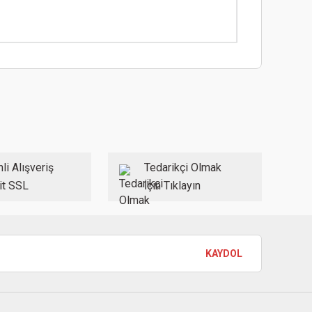
ebilirsiniz.
li Alışveriş
Tedarikçi Olmak
it SSL
İçin Tıklayın
KAYDOL