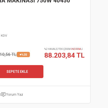
A MAKİNASI 750W 40450
+ KDV
%2 HAVALE/TEK ÇEKİM
İNDİRİMLİ
88.203,84 TL
10,56 TL
%35
SEPETE EKLE
t
Yorum Yaz