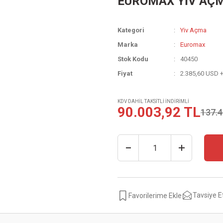
EUROMAX YİV AÇM
Kategori
Yiv Açma
Marka
Euromax
Stok Kodu
40450
Fiyat
2.385,60 USD 
KDV DAHİL TAKSİTLİ İNDİRİMLİ
90.003,92 TL
137.4
Tavsiye E