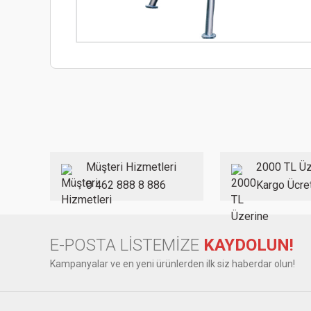
Bu ürünün fiyat bilgisi, resim, ürün açıklamalarında ve diğer
Görüş ve önerileriniz için teşekkür ederiz.
Ürün resmi kalitesiz, bozuk veya görüntülenemiyor.
Ürün açıklamasında eksik bilgiler bulunuyor.
Ürün bilgilerinde hatalar bulunuyor.
Müşteri Hizmetleri
2000 TL Üz
Ürün fiyatı diğer sitelerden daha pahalı.
0 462 888 8 886
Kargo Ücre
Bu ürüne benzer farklı alternatifler olmalı.
E-POSTA LİSTEMİZE
KAYDOLUN!
Kampanyalar ve en yeni ürünlerden ilk siz haberdar olun!