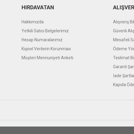
HIRDAVATAN
ALIŞVER
Hakkımızda
Alışveriş Bil
Yetkili Satıcı Belgelerimiz
Güvenli Alı
Hesap Numaralarımız
Mesafeli S
Kişisel Verilerin Korunması
Ödeme Yön
Müşteri Mennuniyeti Anketi
Teslimat Bil
Garanti Şar
İade Şartla
Kapıda Öde
© Tüm hakları saklıdır. Kredi kartı bilgileriniz 256bit SSL sert