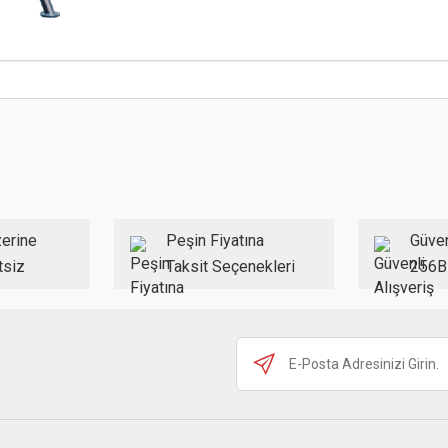
 konularda yetersiz gördüğünüz noktaları öneri formunu kullanarak tarafımıza ilet
Bu ürüne ilk yorumu siz yapın!
Yorum Yaz
erine
Peşin Fiyatına
Güven
tsiz
Taksit Seçenekleri
256B
Gönder