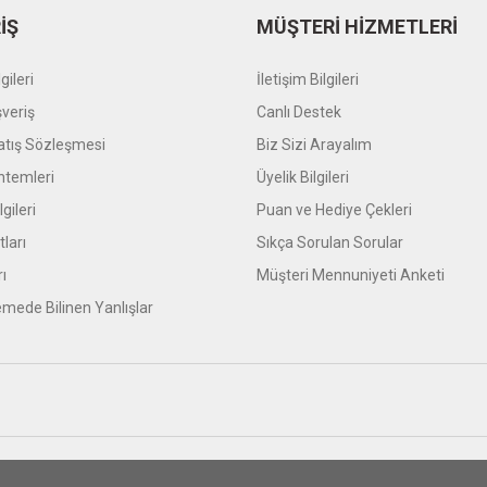
İŞ
MÜŞTERİ HİZMETLERİ
gileri
İletişim Bilgileri
şveriş
Canlı Destek
atış Sözleşmesi
Biz Sizi Arayalım
temleri
Üyelik Bilgileri
gileri
Puan ve Hediye Çekleri
tları
Sıkça Sorulan Sorular
rı
Müşteri Mennuniyeti Anketi
mede Bilinen Yanlışlar
ifikası ile korunmaktadır.