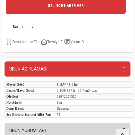
GELİNCE HABER VER
kinaları
kapları
arı
nak Mak.
kinaları
yiciler
stereler
inaları
naları
Kargo bedava
inaları
a Mak.
Makinaları
 Makinası
Tavsiye Et
Yorum Yaz
nalar
sı
ar
eli
ı
abancası
kinaları
eme Makinası
ÜRÜN AÇIKLAMASI
smeler
 Mak.
akinaları
Motor Gücü
1.1kW / 1.5 hp
Basınç/Hava Girişi
8-166/ 197 lt -10.7 m3 saat
rı
ar
ri
Ölçüleri
310*205*325
Net Ağırlık
9kg
Depo Hacmi
Deposuz
rı
ı
Ses Gürültü Seviyesi (dBA-7m)
74
kinaları
ar
asat Mak.
ÜRÜN YORUMLARI