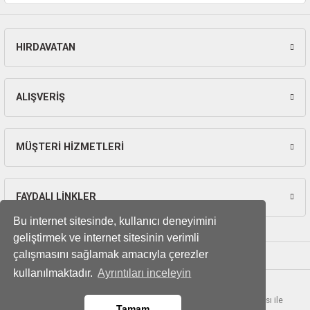
ları
pları
HIRDAVATAN
Gönder
rı
ALIŞVERİŞ
ları
MÜŞTERİ HİZMETLERİ
kinaları
FAYDALI LİNKLER
Bu internet sitesinde, kullanıcı deneyimini
geliştirmek ve internet sitesinin verimli
çalışmasını sağlamak amacıyla çerezler
kullanılmaktadır.
Ayrıntıları inceleyin
© Tüm hakları saklıdır. Kredi kartı bilgileriniz 256bit SSL sertifikası ile
Tamam