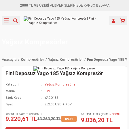
2000 TL VE ÜZERİ
ALIŞVERİŞLERİNİZDE KARGO BEDAVA
Geri Dön
Geri Dön
Geri Dön
Geri Dön
Geri Dön
Geri Dön
Geri Dön
Aletleri
leri
ri
naları
-Motorlar
ar
er
ma Mak.
orları
 Makinası
törler
ama
rler
Yağsız Kompresörler
inaları
kaplar
ı Kaynak
 Jeneratör
ma
Anasayfa
Kompresörler
Yağsız Kompresörler
Fini Deposuz Yago 185 Y
mun Sık
inaları
 Makina
ar
kama
itre-Yağ.
Fini Deposuz Yago 185 Yağsız Kompresör
dalama
naları
örü
eneratör
örler
Kategori
Yağsız Kompresörler
Marka
Fini
eler
e Vidalamalar
kinası
Ürünleri
neratörler
kinaları
rler
Stok Kodu
YAGO185
Fiyat
232,00 USD + KDV
ma Mak.
Testereler
inaları
Makinası
kma
örler
KDV DAHİL TAKSİTLİ İNDİRİMLİ
%2 HAVALE/TEK ÇEKİM
İNDİRİMLİ
9.220,61 TL
13.363,20 TL
9.036,20 TL
%31
ı
ciler
inaları
akinaları
örü
Üreticisi