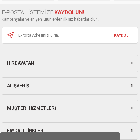
ları
Ürün bilgilerinde hatalar bulunuyor.
E-POSTA LİSTEMİZE
KAYDOLUN!
Ürün fiyatı diğer sitelerden daha pahalı.
pları
Kampanyalar ve en yeni ürünlerden ilk siz haberdar olun!
Bu ürüne benzer farklı alternatifler olmalı.
rı
KAYDOL
ları
HIRDAVATAN
Gönder
kinaları
ALIŞVERİŞ
MÜŞTERİ HİZMETLERİ
FAYDALI LİNKLER