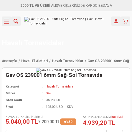
2000 TL VE ÜZERİ
ALIŞVERİŞLERİNİZDE KARGO BEDAVA
Geri Dön
Geri Dön
Geri Dön
Geri Dön
Geri Dön
Geri Dön
Geri Dön
Aletleri
leri
ri
naları
-Motorlar
ar
er
ma Mak.
orları
 Makinası
törler
ama
rler
Havalı Tornavidalar
inaları
kaplar
ı Kaynak
 Jeneratör
ma
Anasayfa
Havalı El Aletleri
Havalı Tornavidalar
Gav OS 239001 6mm Sağ-S
mun Sık
inaları
 Makina
ar
kama
itre-Yağ.
Gav OS 239001 6mm Sağ-Sol Tornavida
dalama
naları
örü
eneratör
örler
Kategori
Havalı Tornavidalar
Marka
Gav
eler
e Vidalamalar
kinası
Ürünleri
neratörler
kinaları
rler
Stok Kodu
OS-239001
Fiyat
125,00 USD + KDV
ma Mak.
Testereler
inaları
Makinası
kma
örler
KDV DAHİL TAKSİTLİ İNDİRİMLİ
%2 HAVALE/TEK ÇEKİM
İNDİRİMLİ
5.040,00 TL
7.200,00 TL
4.939,20 TL
%30
ı
ciler
inaları
akinaları
örü
Üreticisi