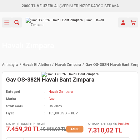
2000 TL VE ÜZERİ
ALIŞVERİŞLERİNİZDE KARGO BEDAVA
Geri Dön
Geri Dön
Geri Dön
Geri Dön
Geri Dön
Geri Dön
Geri Dön
Aletleri
leri
ri
naları
-Motorlar
ar
er
ma Mak.
orları
 Makinası
törler
ama
rler
Havalı Zımpara
inaları
kaplar
ı Kaynak
 Jeneratör
ma
Anasayfa
Havalı El Aletleri
Havalı Zımpara
Gav OS-382N Havalı Bant Zımp
mun Sık
inaları
 Makina
ar
kama
itre-Yağ.
Gav OS-382N Havalı Bant Zımpara
dalama
naları
örü
eneratör
örler
Kategori
Havalı Zımpara
Marka
Gav
eler
e Vidalamalar
kinası
Ürünleri
neratörler
kinaları
rler
Stok Kodu
OS-382N
Fiyat
185,00 USD + KDV
ma Mak.
Testereler
inaları
Makinası
kma
örler
KDV DAHİL TAKSİTLİ İNDİRİMLİ
%2 HAVALE/TEK ÇEKİM
İNDİRİMLİ
7.459,20 TL
10.656,00 TL
7.310,02 TL
%30
ı
ciler
inaları
akinaları
örü
Üreticisi