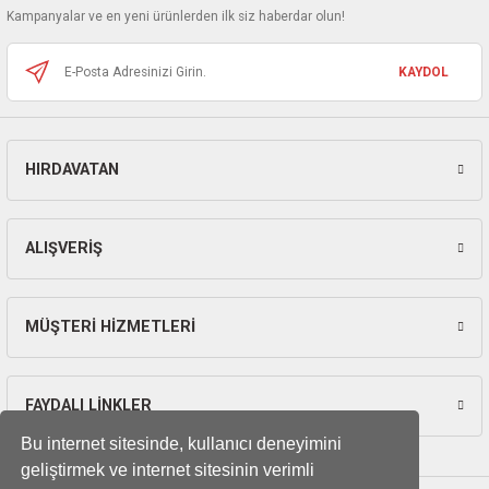
ları
Kampanyalar ve en yeni ürünlerden ilk siz haberdar olun!
Bu ürüne benzer farklı alternatifler olmalı.
pları
KAYDOL
rı
HIRDAVATAN
ları
Gönder
ALIŞVERİŞ
kinaları
MÜŞTERİ HİZMETLERİ
FAYDALI LİNKLER
Bu internet sitesinde, kullanıcı deneyimini
geliştirmek ve internet sitesinin verimli