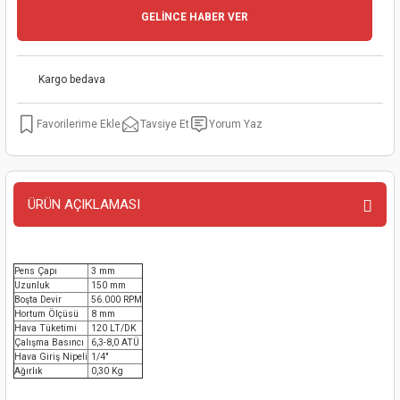
GELİNCE HABER VER
kinaları
kapları
arı
nak Mak.
kinaları
yiciler
stereler
inaları
naları
Kargo bedava
inaları
a Mak.
Makinaları
 Makinası
Tavsiye Et
Yorum Yaz
nalar
sı
ar
eli
ı
abancası
kinaları
eme Makinası
ÜRÜN AÇIKLAMASI
smeler
 Mak.
akinaları
Pens Çapı
3 mm
rı
ar
ri
Uzunluk
150 mm
Boşta Devir
56.000 RPM
Hortum Ölçüsü
8 mm
rı
ı
Hava Tüketimi
120 LT/DK
Çalışma Basıncı
6,3-8,0 ATÜ
Hava Giriş Nipeli
1/4"
kinaları
ar
asat Mak.
Ağırlık
0,30 Kg