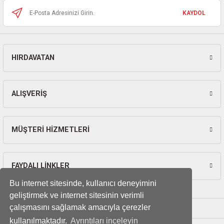
ları
KAYDOL
pları
rı
HIRDAVATAN
Gönder
ları
ALIŞVERİŞ
kinaları
MÜŞTERİ HİZMETLERİ
FAYDALI LİNKLER
Bu internet sitesinde, kullanıcı deneyimini
geliştirmek ve internet sitesinin verimli
çalışmasını sağlamak amacıyla çerezler
kullanılmaktadır.
Ayrıntıları inceleyin