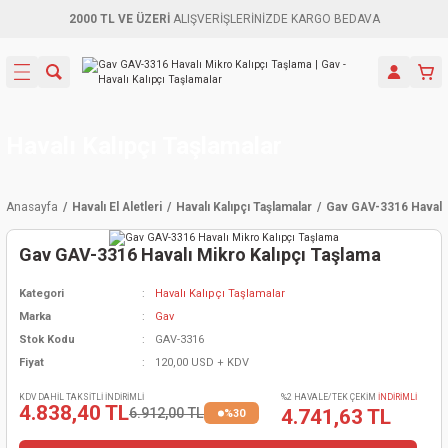
2000 TL VE ÜZERİ
ALIŞVERİŞLERİNİZDE KARGO BEDAVA
Geri Dön
Geri Dön
Geri Dön
Geri Dön
Geri Dön
Geri Dön
Geri Dön
Aletleri
leri
ri
naları
-Motorlar
ar
er
ma Mak.
orları
 Makinası
törler
ama
rler
Havalı Kalıpçı Taşlamalar
inaları
kaplar
ı Kaynak
 Jeneratör
ma
Anasayfa
Havalı El Aletleri
Havalı Kalıpçı Taşlamalar
Gav GAV-3316 Havalı 
mun Sık
inaları
 Makina
ar
kama
itre-Yağ.
Gav GAV-3316 Havalı Mikro Kalıpçı Taşlama
dalama
naları
örü
eneratör
örler
Kategori
Havalı Kalıpçı Taşlamalar
Marka
Gav
eler
e Vidalamalar
kinası
Ürünleri
neratörler
kinaları
rler
Stok Kodu
GAV-3316
Fiyat
120,00 USD + KDV
ma Mak.
Testereler
inaları
Makinası
kma
örler
KDV DAHİL TAKSİTLİ İNDİRİMLİ
%2 HAVALE/TEK ÇEKİM
İNDİRİMLİ
4.838,40 TL
6.912,00 TL
4.741,63 TL
%30
ı
ciler
inaları
akinaları
örü
Üreticisi