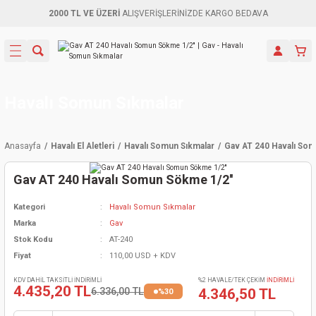
2000 TL VE ÜZERİ
ALIŞVERİŞLERİNİZDE KARGO BEDAVA
Geri Dön
Geri Dön
Geri Dön
Geri Dön
Geri Dön
Geri Dön
Geri Dön
Aletleri
leri
ri
naları
-Motorlar
ar
er
ma Mak.
orları
 Makinası
törler
ama
rler
Havalı Somun Sıkmalar
inaları
kaplar
ı Kaynak
 Jeneratör
ma
Anasayfa
Havalı El Aletleri
Havalı Somun Sıkmalar
Gav AT 240 Havalı Som
mun Sık
inaları
 Makina
ar
kama
itre-Yağ.
Gav AT 240 Havalı Somun Sökme 1/2''
dalama
naları
örü
eneratör
örler
Kategori
Havalı Somun Sıkmalar
Marka
Gav
eler
e Vidalamalar
kinası
Ürünleri
neratörler
kinaları
rler
Stok Kodu
AT-240
Fiyat
110,00 USD + KDV
ma Mak.
Testereler
inaları
Makinası
kma
örler
KDV DAHİL TAKSİTLİ İNDİRİMLİ
%2 HAVALE/TEK ÇEKİM
İNDİRİMLİ
4.435,20 TL
6.336,00 TL
4.346,50 TL
%30
ı
ciler
inaları
akinaları
örü
Üreticisi