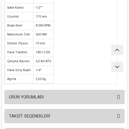
nası
Traşlama
Soket Karesi
1/2""
Uzunluk
170 mm
naları
abancalar
Boşta Devir
8.000 RPM
abancaları
Maksimum Tork
660 NM
Hortum Ölçüsü
10 mm
kinaları
Hava Tüketimi
180 LT/DK
kinaları
Çalışma Basıncı
6,3-8,0 ATÜ
Hava Giriş Nipeli
1/4"
Makinası
Ağırlık
2,50 Kg
ları
ÜRÜN YORUMLARI
kinaları
TAKSİT SEÇENEKLERİ
akinası
Bu ürüne ilk yorumu siz yapın!