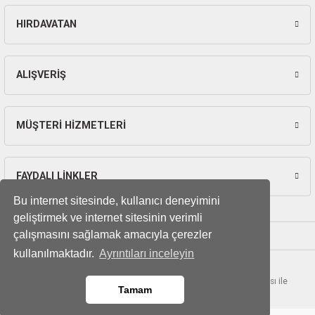
ları
HIRDAVATAN
Gönder
pları
ALIŞVERİŞ
rı
ları
MÜŞTERİ HİZMETLERİ
FAYDALI LİNKLER
kinaları
Bu internet sitesinde, kullanıcı deneyimini
geliştirmek ve internet sitesinin verimli
çalışmasını sağlamak amacıyla çerezler
kullanılmaktadır.
Ayrıntıları inceleyin
© Tüm hakları saklıdır. Kredi kartı bilgileriniz 256bit SSL sertifikası ile
Tamam
korunmaktadır.