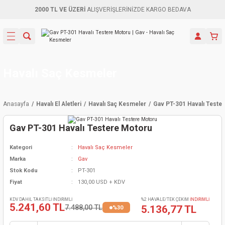
2000 TL VE ÜZERİ
ALIŞVERİŞLERİNİZDE KARGO BEDAVA
Geri Dön
Geri Dön
Geri Dön
Geri Dön
Geri Dön
Geri Dön
Geri Dön
Aletleri
leri
ri
naları
-Motorlar
ar
er
ma Mak.
orları
 Makinası
törler
ama
rler
Havalı Saç Kesmeler
inaları
kaplar
ı Kaynak
 Jeneratör
ma
Anasayfa
Havalı El Aletleri
Havalı Saç Kesmeler
Gav PT-301 Havalı Teste
mun Sık
inaları
 Makina
ar
kama
itre-Yağ.
Gav PT-301 Havalı Testere Motoru
dalama
naları
örü
eneratör
örler
Kategori
Havalı Saç Kesmeler
Marka
Gav
eler
e Vidalamalar
kinası
Ürünleri
neratörler
kinaları
rler
Stok Kodu
PT-301
Fiyat
130,00 USD + KDV
ma Mak.
Testereler
inaları
Makinası
kma
örler
KDV DAHİL TAKSİTLİ İNDİRİMLİ
%2 HAVALE/TEK ÇEKİM
İNDİRİMLİ
5.241,60 TL
7.488,00 TL
5.136,77 TL
%30
ı
ciler
inaları
akinaları
örü
Üreticisi