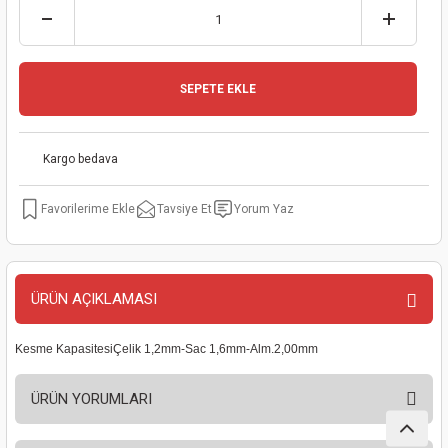
kinaları
kapları
arı
nak Mak.
kinaları
yiciler
stereler
inaları
naları
SEPETE EKLE
inaları
a Mak.
Makinaları
 Makinası
Kargo bedava
nalar
sı
ar
eli
Tavsiye Et
Yorum Yaz
ı
abancası
kinaları
eme Makinası
smeler
 Mak.
akinaları
ÜRÜN AÇIKLAMASI
rı
ar
ri
Kesme KapasitesiÇelik 1,2mm-Sac 1,6mm-Alm.2,00mm
rı
ı
ÜRÜN YORUMLARI
kinaları
ar
asat Mak.