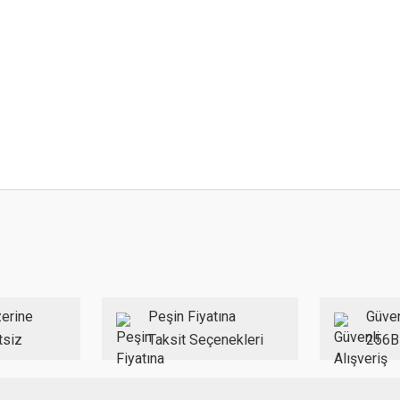
 konularda yetersiz gördüğünüz noktaları öneri formunu kullanarak tarafımıza ilet
Bu ürüne ilk yorumu siz yapın!
Yorum Yaz
erine
Peşin Fiyatına
Güven
tsiz
Taksit Seçenekleri
256B