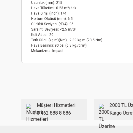
Uzunluk (mm)
: 215
Hava Tüketimi
: 0.23 m³/dak.
Hava Girişi (inch)
: 1/4
Hortum Ölçüsü (mm)
: 6.5
Gürültü Seviyesi (dBA)
: 95
Sarsıntı Seviyesi
: <2.5 m/S²
Koli Adedi
: 20
Tork Gücü (kg.m)(Nm).
: 2.39 kg.m (23.5 Nm)
Hava Basıncı
: 90 psi (6.3 kg./cm²)
Mekanizma
: Impact
Bu ürünün fiyat bilgisi, resim, ürün açıklamalarında ve diğer
Görüş ve önerileriniz için teşekkür ederiz.
Ürün resmi kalitesiz, bozuk veya görüntülenemiyor.
Ürün açıklamasında eksik bilgiler bulunuyor.
Ürün bilgilerinde hatalar bulunuyor.
Müşteri Hizmetleri
2000 TL Üz
Ürün fiyatı diğer sitelerden daha pahalı.
0 462 888 8 886
Kargo Ücre
Bu ürüne benzer farklı alternatifler olmalı.