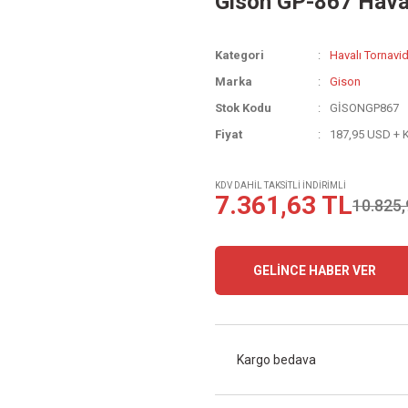
Gison GP-867 Haval
Kategori
Havalı Tornavid
Marka
Gison
Stok Kodu
GİSONGP867
Fiyat
187,95 USD + 
KDV DAHİL TAKSİTLİ İNDİRİMLİ
7.361,63 TL
10.825,
GELİNCE HABER VER
Kargo bedava