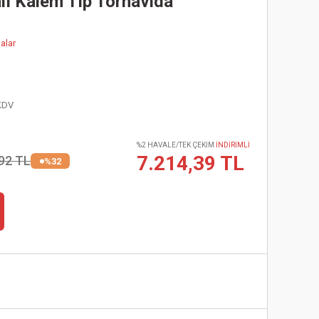
ı Kalem Tip Tornavida
alar
KDV
%2 HAVALE/TEK ÇEKİM
İNDİRİMLİ
7.214,39 TL
92 TL
%32