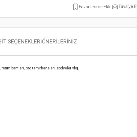
Tavsiye E
SİT SEÇENEKLERİ
ÖNERİLERİNİZ
etim bantları, oto tamirhaneleri, atölyeler vbg.