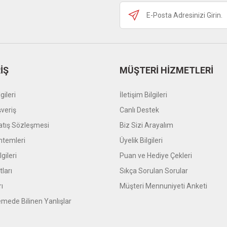
Gönder
İŞ
MÜŞTERİ HİZMETLERİ
gileri
İletişim Bilgileri
şveriş
Canlı Destek
atış Sözleşmesi
Biz Sizi Arayalım
temleri
Üyelik Bilgileri
gileri
Puan ve Hediye Çekleri
tları
Sıkça Sorulan Sorular
rı
Müşteri Mennuniyeti Anketi
mede Bilinen Yanlışlar