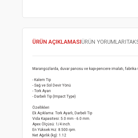
ÜRÜN AÇIKLAMASI
ÜRÜN YORUMLARI
TAK
Marangozlarda, duvar panosu ve kapı-pencere imalatı, fabrika ür
- Kalem Tip
- Sağ ve Sol Devir Yönü
- Tork Ayarı
- Darbeli Tip (Impact Type)
Özellikleri
Ek Açıklama
: Tork Ayarlı, Darbeli Tip
Vida Kapasitesi
: 5.0 mm - 6.0 mm.
Apex Ölçüsü
: 1/4 inch.
En Yüksek Hız
: 8.500 rpm.
Net Ağırlık (kg)
: 1.12