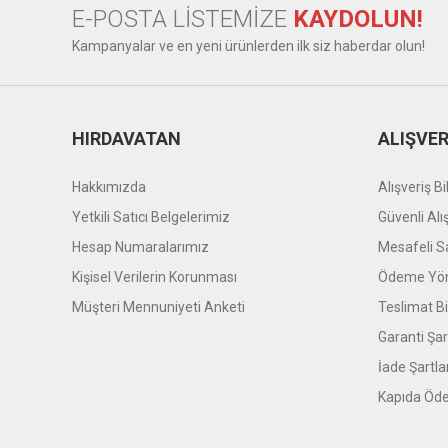
E-POSTA LİSTEMİZE
KAYDOLUN!
Kampanyalar ve en yeni ürünlerden ilk siz haberdar olun!
HIRDAVATAN
ALIŞVER
Hakkımızda
Alışveriş Bil
Yetkili Satıcı Belgelerimiz
Güvenli Alı
Hesap Numaralarımız
Mesafeli S
Kişisel Verilerin Korunması
Ödeme Yön
Müşteri Mennuniyeti Anketi
Teslimat Bil
Garanti Şar
İade Şartla
Kapıda Öde