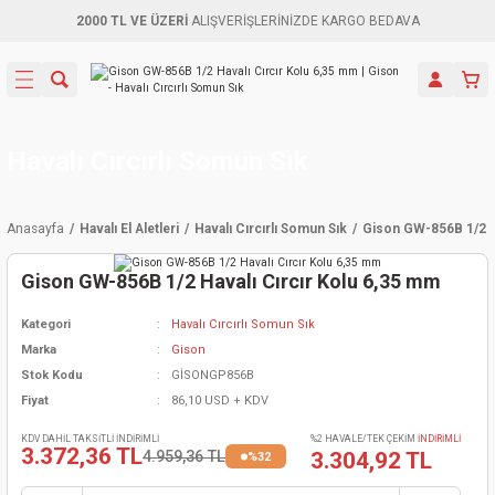
2000 TL VE ÜZERİ
ALIŞVERİŞLERİNİZDE KARGO BEDAVA
Geri Dön
Geri Dön
Geri Dön
Geri Dön
Geri Dön
Geri Dön
Geri Dön
Aletleri
leri
ri
naları
-Motorlar
ar
er
ma Mak.
orları
 Makinası
törler
ama
rler
Havalı Cırcırlı Somun Sık
inaları
kaplar
ı Kaynak
 Jeneratör
ma
Anasayfa
Havalı El Aletleri
Havalı Cırcırlı Somun Sık
Gison GW-856B 1/2 H
mun Sık
inaları
 Makina
ar
kama
itre-Yağ.
Gison GW-856B 1/2 Havalı Cırcır Kolu 6,35 mm
dalama
naları
örü
eneratör
örler
Kategori
Havalı Cırcırlı Somun Sık
Marka
Gison
eler
e Vidalamalar
kinası
Ürünleri
neratörler
kinaları
rler
Stok Kodu
GİSONGP856B
Fiyat
86,10 USD + KDV
ma Mak.
Testereler
inaları
Makinası
kma
örler
KDV DAHİL TAKSİTLİ İNDİRİMLİ
%2 HAVALE/TEK ÇEKİM
İNDİRİMLİ
3.372,36 TL
4.959,36 TL
3.304,92 TL
%32
ı
ciler
inaları
akinaları
örü
Üreticisi