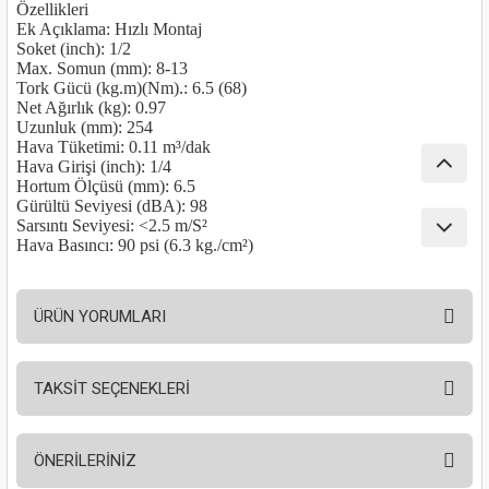
Özellikleri
nası
Traşlama
Ek Açıklama
: Hızlı Montaj
Soket (inch)
: 1/2
Max. Somun (mm)
: 8-13
naları
abancalar
Tork Gücü (kg.m)(Nm).
: 6.5 (68)
Net Ağırlık (kg)
: 0.97
abancaları
Uzunluk (mm)
: 254
Hava Tüketimi
: 0.11 m³/dak
Hava Girişi (inch)
: 1/4
kinaları
Hortum Ölçüsü (mm)
: 6.5
Gürültü Seviyesi (dBA)
: 98
Sarsıntı Seviyesi
: <2.5 m/S²
kinaları
Hava Basıncı
: 90 psi (6.3 kg./cm²)
Makinası
ÜRÜN YORUMLARI
ları
TAKSİT SEÇENEKLERİ
kinaları
Bu ürüne ilk yorumu siz yapın!
akinası
ÖNERİLERİNİZ
Yorum Yaz