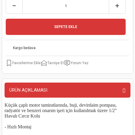
kinaları
kapları
arı
nak Mak.
kinaları
yiciler
stereler
inaları
naları
SEPETE EKLE
inaları
a Mak.
Makinaları
 Makinası
Kargo bedava
nalar
sı
ar
eli
Tavsiye Et
Yorum Yaz
ı
abancası
kinaları
eme Makinası
smeler
 Mak.
akinaları
ÜRÜN AÇIKLAMASI
rı
ar
ri
Küçük çaplı motor tamiratlarında, buji, devirdaim pompası,
radyatör ve benzeri onarım işeri için kullanılmak üzere 1/2"
rı
ı
Havalı Cırcır Kolu
kinaları
ar
asat Mak.
- Hızlı Montaj