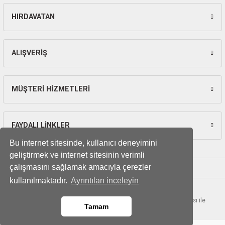
HIRDAVATAN
Gönder
ALIŞVERİŞ
MÜŞTERİ HİZMETLERİ
FAYDALI LİNKLER
Bu internet sitesinde, kullanıcı deneyimini
geliştirmek ve internet sitesinin verimli
çalışmasını sağlamak amacıyla çerezler
kullanılmaktadır.
Ayrıntıları inceleyin
© Tüm hakları saklıdır. Kredi kartı bilgileriniz 256bit SSL sertifikası ile
Tamam
korunmaktadır.