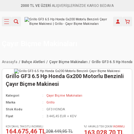
2000 TL VE ÜZERİ
ALIŞVERİŞLERİNİZDE KARGO BEDAVA
Geri Dön
Geri Dön
Geri Dön
Geri Dön
Geri Dön
Geri Dön
Geri Dön
Aletleri
leri
ri
naları
-Motorlar
ar
er
ma Mak.
orları
 Makinası
törler
ama
rler
Çayır Biçme Makinaları
inaları
kaplar
ı Kaynak
 Jeneratör
ma
Anasayfa
Bahçe Aletleri
Çayır Biçme Makinaları
Grillo GF3 6.5 Hp Honda
mun Sık
inaları
 Makina
ar
kama
itre-Yağ.
Grillo GF3 6.5 Hp Honda Gx200 Motorlu Benzinli
dalama
naları
örü
eneratör
örler
Çayır Biçme Makinesi
Kategori
Çayır Biçme Makinaları
eler
e Vidalamalar
kinası
Ürünleri
neratörler
kinaları
rler
Marka
Grillo
Stok Kodu
GF3 HONDA
ma Mak.
Testereler
inaları
Makinası
kma
örler
Fiyat
3.445,45 EUR + KDV
ı
ciler
inaları
akinaları
örü
Üreticisi
KDV DAHİL TAKSİTLİ İNDİRİMLİ
%1 HAVALE/TEK ÇEKİM
İNDİRİMLİ
164.675,46 TL
208.449,95 TL
163.028,70 TL