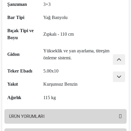
Şanzıman
3+3
nası
Traşlama
Bar Tipi
Yağ Banyolu
naları
abancalar
Bıçak Tipi ve
abancaları
Zıpkalı - 110 cm
Boyu
kinaları
Yükseklik ve yan ayarlama, titreşim
Gidon
önleme sistemi.
kinaları
Teker Ebadı
5.00x10
Makinası
Yakıt
Kurşunsuz Benzin
ları
Ağırlık
115 kg
kinaları
ÜRÜN YORUMLARI
akinası