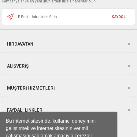
Kampanyalar ve en yeni ürünlerden ilk siz haberdar olun!
ları
Bu ürüne benzer farklı alternatifler olmalı.
KAYDOL
pları
rı
HIRDAVATAN
Gönder
ları
ALIŞVERİŞ
kinaları
MÜŞTERİ HİZMETLERİ
FAYDALI LİNKLER
Bu internet sitesinde, kullanıcı deneyimini
geliştirmek ve internet sitesinin verimli
çalışmasını sağlamak amacıyla çerezler