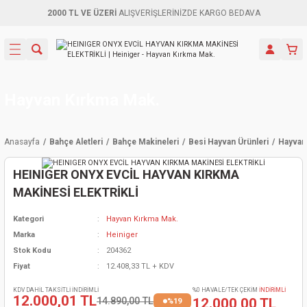
2000 TL VE ÜZERİ
ALIŞVERİŞLERİNİZDE KARGO BEDAVA
Geri Dön
Geri Dön
Geri Dön
Geri Dön
Geri Dön
Geri Dön
Geri Dön
Aletleri
leri
ri
naları
-Motorlar
ar
er
ma Mak.
orları
 Makinası
törler
ama
rler
Hayvan Kırkma Mak.
inaları
kaplar
ı Kaynak
 Jeneratör
ma
Anasayfa
Bahçe Aletleri
Bahçe Makineleri
Besi Hayvan Ürünleri
Hayvan
mun Sık
inaları
 Makina
ar
kama
itre-Yağ.
HEINIGER ONYX EVCİL HAYVAN KIRKMA
dalama
naları
örü
eneratör
örler
MAKİNESİ ELEKTRİKLİ
Kategori
Hayvan Kırkma Mak.
eler
e Vidalamalar
kinası
Ürünleri
neratörler
kinaları
rler
Marka
Heiniger
Stok Kodu
204362
ma Mak.
Testereler
inaları
Makinası
kma
örler
Fiyat
12.408,33 TL + KDV
ı
ciler
inaları
akinaları
örü
Üreticisi
KDV DAHİL TAKSİTLİ İNDİRİMLİ
%0 HAVALE/TEK ÇEKİM
İNDİRİMLİ
12.000,01 TL
14.890,00 TL
12.000,00 TL
%19