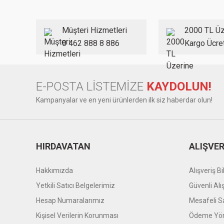
Ürün açıklamasında eksik bilgiler bulunuyor.
Ürün bilgilerinde hatalar bulunuyor.
Müşteri Hizmetleri
2000 TL Üz
Ürün fiyatı diğer sitelerden daha pahalı.
0 462 888 8 886
Kargo Ücre
Bu ürüne benzer farklı alternatifler olmalı.
E-POSTA LİSTEMİZE
KAYDOLUN!
Kampanyalar ve en yeni ürünlerden ilk siz haberdar olun!
HIRDAVATAN
ALIŞVER
Hakkımızda
Alışveriş Bil
Yetkili Satıcı Belgelerimiz
Güvenli Alı
Hesap Numaralarımız
Mesafeli S
Kişisel Verilerin Korunması
Ödeme Yön