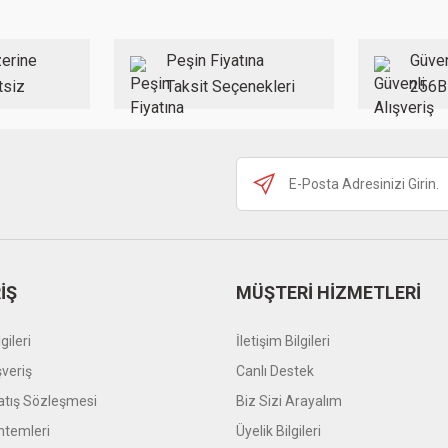
Yorum Yaz
erine
Peşin Fiyatına
Güven
tsiz
Taksit Seçenekleri
256B
Gönder
İŞ
MÜŞTERİ HİZMETLERİ
gileri
İletişim Bilgileri
şveriş
Canlı Destek
atış Sözleşmesi
Biz Sizi Arayalım
temleri
Üyelik Bilgileri