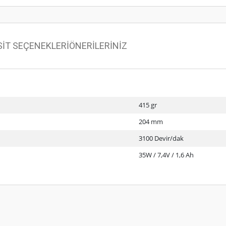
SİT SEÇENEKLERİ
ÖNERİLERİNİZ
415 gr
204 mm
3100 Devir/dak
35W / 7,4V / 1,6 Ah
 konularda yetersiz gördüğünüz noktaları öneri formunu kullanarak tarafımıza ilet
Bu ürüne ilk yorumu siz yapın!