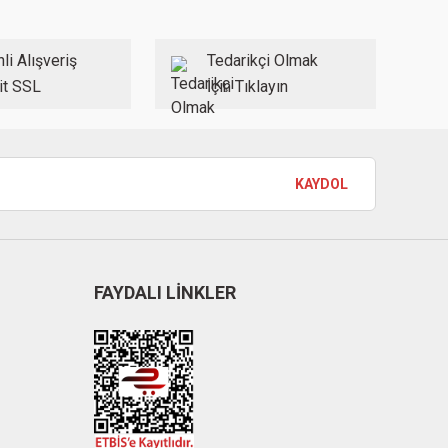
li Alışveriş
Tedarikçi Olmak
it SSL
İçin Tıklayın
KAYDOL
FAYDALI LİNKLER