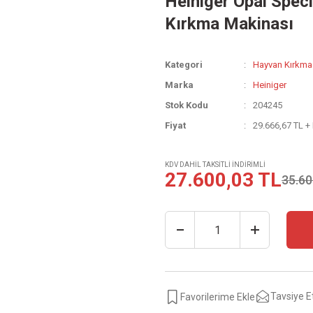
Heiniger Opal Speci
Kırkma Makinası
Kategori
Hayvan Kırkma
Marka
Heiniger
Stok Kodu
204245
Fiyat
29.666,67 TL +
KDV DAHİL TAKSİTLİ İNDİRİMLİ
27.600,03 TL
35.60
Tavsiye E