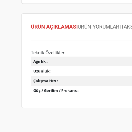
ÜRÜN AÇIKLAMASI
ÜRÜN YORUMLARI
TAK
Teknik Özellikler
Ağırlık :
Uzunluk :
Çalışma Hızı :
Güç / Gerilim / Frekans :
Bu ürünün fiyat bilgisi, resim, ürün açıklamalarında ve diğer
Görüş ve önerileriniz için teşekkür ederiz.
Ürün resmi kalitesiz, bozuk veya görüntülenemiyor.