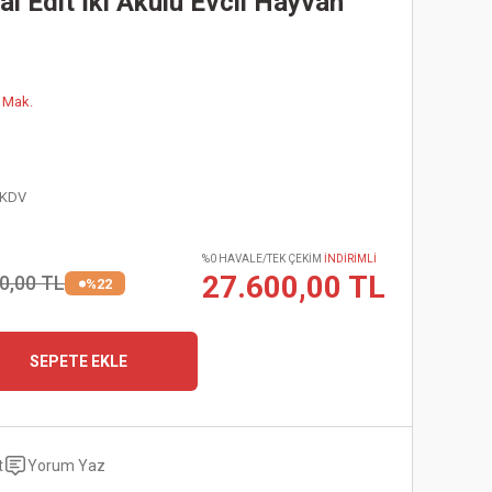
al Edit İki Akülü Evcil Hayvan
 Mak.
 KDV
%0 HAVALE/TEK ÇEKİM
İNDİRİMLİ
27.600,00 TL
0,00 TL
%22
SEPETE EKLE
t
Yorum Yaz