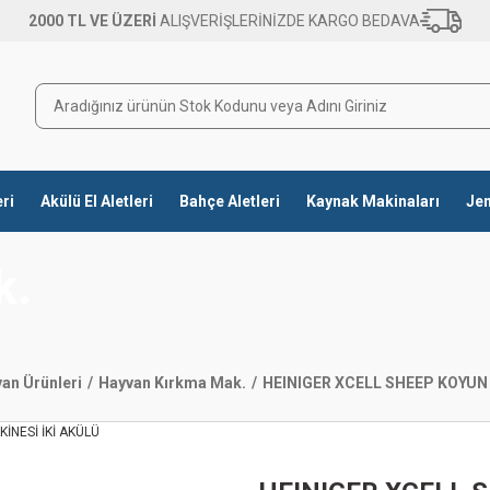
2000 TL VE ÜZERİ
ALIŞVERİŞLERİNİZDE KARGO BEDAVA
eri
Akülü El Aletleri
Bahçe Aletleri
Kaynak Makinaları
Jen
k.
an Ürünleri
Hayvan Kırkma Mak.
HEINIGER XCELL SHEEP KOYUN 