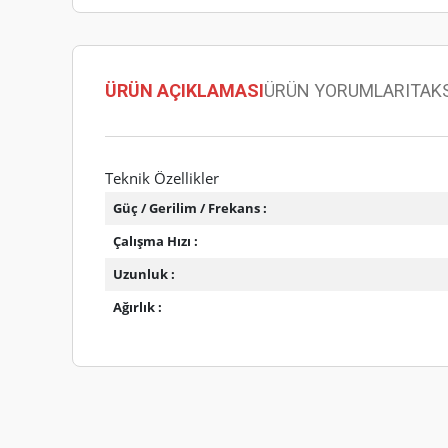
ÜRÜN AÇIKLAMASI
ÜRÜN YORUMLARI
TAK
Teknik Özellikler
Güç / Gerilim / Frekans :
Çalışma Hızı :
Uzunluk :
Ağırlık :
Bu ürünün fiyat bilgisi, resim, ürün açıklamalarında ve diğer
Görüş ve önerileriniz için teşekkür ederiz.
Ürün resmi kalitesiz, bozuk veya görüntülenemiyor.