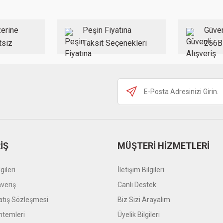
Yorum Yaz
erine
Peşin Fiyatına
Güven
tsiz
Taksit Seçenekleri
256B
Gönder
İŞ
MÜŞTERİ HİZMETLERİ
gileri
İletişim Bilgileri
şveriş
Canlı Destek
atış Sözleşmesi
Biz Sizi Arayalım
temleri
Üyelik Bilgileri