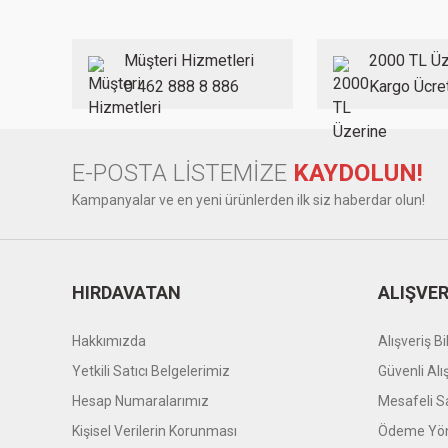
Ürün açıklamasında eksik bilgiler bulunuyor.
Ürün bilgilerinde hatalar bulunuyor.
Müşteri Hizmetleri
2000 TL Üz
Ürün fiyatı diğer sitelerden daha pahalı.
0 462 888 8 886
Kargo Ücre
Bu ürüne benzer farklı alternatifler olmalı.
E-POSTA LİSTEMİZE
KAYDOLUN!
Kampanyalar ve en yeni ürünlerden ilk siz haberdar olun!
HIRDAVATAN
ALIŞVER
Hakkımızda
Alışveriş Bil
Yetkili Satıcı Belgelerimiz
Güvenli Alı
Hesap Numaralarımız
Mesafeli S
Kişisel Verilerin Korunması
Ödeme Yön