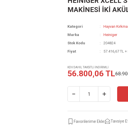
HEINIGER XCELL 
MAKİNESİ İKİ AKÜ
Kategori
Hayvan Kırkma
Marka
Heiniger
Stok Kodu
204824
Fiyat
57.416,67 TL +
KDV DAHİL TAKSİTLİ İNDİRİMLİ
56.800,06 TL
68.90
Tavsiye E