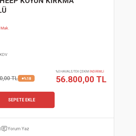
SHEEP KOYUN KIRKMA
LÜ
 Mak.
 KDV
%0 HAVALE/TEK ÇEKİM
İNDİRİMLİ
56.800,00 TL
0,00 TL
%18
SEPETE EKLE
t
Yorum Yaz