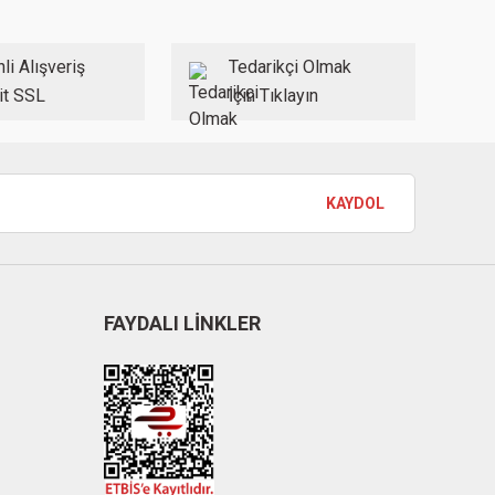
li Alışveriş
Tedarikçi Olmak
it SSL
İçin Tıklayın
KAYDOL
FAYDALI LİNKLER