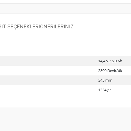
SİT SEÇENEKLERİ
ÖNERİLERİNİZ
14,4 V / 5,0 Ah
2800 Devir/dk
345 mm
1334 gr
 konularda yetersiz gördüğünüz noktaları öneri formunu kullanarak tarafımıza ilet
Bu ürüne ilk yorumu siz yapın!