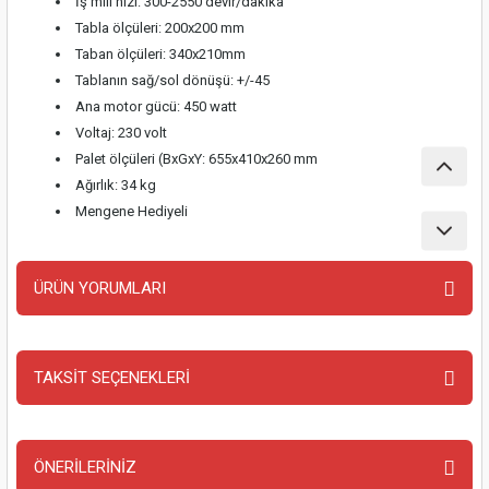
İş mili hızı: 300-2550 devir/dakika
nası
Traşlama
Tabla ölçüleri: 200x200 mm
Taban ölçüleri: 340x210mm
naları
abancalar
Tablanın sağ/sol dönüşü: +/-45
Ana motor gücü: 450 watt
abancaları
Voltaj: 230 volt
Palet ölçüleri (BxGxY: 655x410x260 mm
kinaları
Ağırlık: 34 kg
Mengene Hediyeli
kinaları
Makinası
ÜRÜN YORUMLARI
ları
TAKSİT SEÇENEKLERİ
Bu ürüne ilk yorumu siz yapın!
kinaları
Yorum Yaz
akinası
ÖNERİLERİNİZ