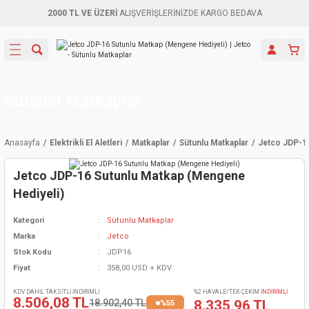
2000 TL VE ÜZERİ
ALIŞVERİŞLERİNİZDE KARGO BEDAVA
Geri Dön
Geri Dön
Geri Dön
Geri Dön
Geri Dön
Geri Dön
Geri Dön
Aletleri
leri
ri
naları
-Motorlar
ar
er
ma Mak.
orları
 Makinası
törler
ama
rler
Sütunlu Matkaplar
inaları
kaplar
ı Kaynak
 Jeneratör
ma
Anasayfa
Elektrikli El Aletleri
Matkaplar
Sütunlu Matkaplar
Jetco JDP-16
mun Sık
inaları
 Makina
ar
kama
itre-Yağ.
Jetco JDP-16 Sutunlu Matkap (Mengene
dalama
naları
örü
eneratör
örler
Hediyeli)
Kategori
Sütunlu Matkaplar
eler
e Vidalamalar
kinası
Ürünleri
neratörler
kinaları
rler
Marka
Jetco
Stok Kodu
JDP16
ma Mak.
Testereler
inaları
Makinası
kma
örler
Fiyat
358,00 USD + KDV
ı
ciler
inaları
akinaları
örü
Üreticisi
KDV DAHİL TAKSİTLİ İNDİRİMLİ
%2 HAVALE/TEK ÇEKİM
İNDİRİMLİ
8.506,08 TL
18.902,40 TL
8.335,96 TL
%55