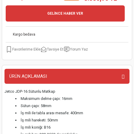
kinaları
kapları
arı
nak Mak.
kinaları
GELİNCE HABER VER
yiciler
stereler
inaları
naları
Kargo bedava
inaları
a Mak.
Makinaları
 Makinası
Tavsiye Et
Yorum Yaz
nalar
sı
ar
eli
ı
abancası
kinaları
eme Makinası
ÜRÜN AÇIKLAMASI
smeler
 Mak.
akinaları
Jetco JDP-16 Sütunlu Matkap
rı
ar
ri
Maksimum delme çapı: 16mm
Sütun çapı: 58mm
rı
ı
İş mili ile tabla arası mesafe: 400mm
İş mili hareketi: 50mm
kinaları
ar
asat Mak.
İş mili koniği: B16