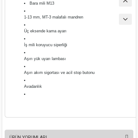
ları
Bara mili M13
1-13 mm, MT-3 malafalı mandren
pları
Üç eksende kama ayarı
rı
İş mili koruyucu siperliği
ları
Aşırı yük uyarı lambası
Aşırı akım sigortası ve acil stop butonu
kinaları
Avadanlık
ÜRÜN YORUMLARI