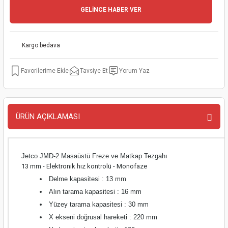
GELİNCE HABER VER
kinaları
kapları
arı
nak Mak.
kinaları
yiciler
stereler
inaları
naları
Kargo bedava
inaları
a Mak.
Makinaları
 Makinası
Tavsiye Et
Yorum Yaz
nalar
sı
ar
eli
ı
abancası
kinaları
eme Makinası
ÜRÜN AÇIKLAMASI
smeler
 Mak.
akinaları
Jetco JMD-2 Masaüstü Freze ve Matkap Tezgahı
rı
ar
ri
13 mm - Elektronik hız kontrolü - Monofaze
Delme kapasitesi : 13 mm
rı
ı
Alın tarama kapasitesi : 16 mm
Yüzey tarama kapasitesi : 30 mm
kinaları
ar
asat Mak.
X ekseni doğrusal hareketi : 220 mm