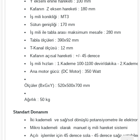
Y ekseni enine hareketi : 100 mm
nası
Traşlama
Kafanın Z eksen hareketi : 180 mm
İş mili konikliği : MT3
naları
abancalar
Sütun genişliği : 170 mm
İş mili ile tabla arası maksimum mesafe : 280 mm
abancaları
Tabla ölçüleri : 390x92 mm
T-Kanal ölçüsü : 12 mm
kinaları
Kafanın açısal hareketi : +/- 45 derece
İş mili hızları : 1.Kademe 100-1100 devir/dakika -
2.Kademe 1
kinaları
Ana motor gücü: (DC Motor) : 350 Watt
Makinası
Ölçüler (BxGxY) : 520x500x700 mm
ları
Ağırlık : 50 kg
Standart Donanım
kinaları
İki kademeli ve sağ/sol dönüşlü potansiyometre ile elektroni
Mikro kademeli olarak manuel iş mili hareket sistemi
akinası
Açılı işlemler için 45 derece sola - 45 derece sağa yatabilen