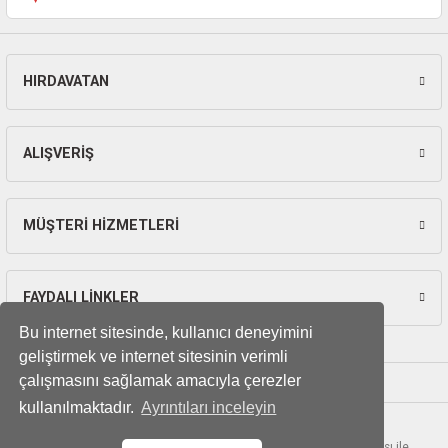
HIRDAVATAN
Gönder
ALIŞVERİŞ
MÜŞTERİ HİZMETLERİ
FAYDALI LİNKLER
Bu internet sitesinde, kullanıcı deneyimini
geliştirmek ve internet sitesinin verimli
çalışmasını sağlamak amacıyla çerezler
kullanılmaktadır.
Ayrıntıları inceleyin
© Tüm hakları saklıdır. Kredi kartı bilgileriniz 256bit SSL sertifikası ile