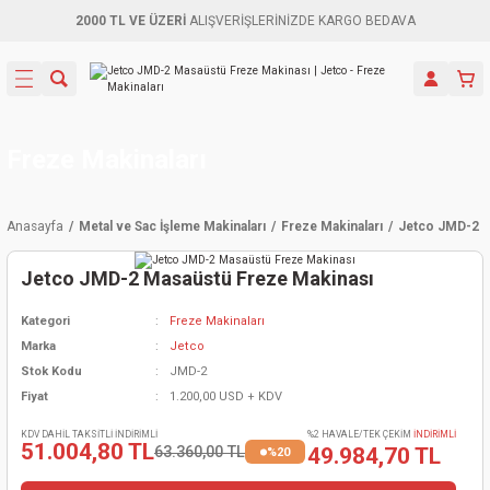
2000 TL VE ÜZERİ
ALIŞVERİŞLERİNİZDE KARGO BEDAVA
Geri Dön
Geri Dön
Geri Dön
Geri Dön
Geri Dön
Geri Dön
Geri Dön
Aletleri
leri
ri
naları
-Motorlar
ar
er
ma Mak.
orları
 Makinası
törler
ama
rler
Freze Makinaları
inaları
kaplar
ı Kaynak
 Jeneratör
ma
Anasayfa
Metal ve Sac İşleme Makinaları
Freze Makinaları
Jetco JMD-2 M
mun Sık
inaları
 Makina
ar
kama
itre-Yağ.
Jetco JMD-2 Masaüstü Freze Makinası
dalama
naları
örü
eneratör
örler
Kategori
Freze Makinaları
Marka
Jetco
eler
e Vidalamalar
kinası
Ürünleri
neratörler
kinaları
rler
Stok Kodu
JMD-2
Fiyat
1.200,00 USD + KDV
ma Mak.
Testereler
inaları
Makinası
kma
örler
KDV DAHİL TAKSİTLİ İNDİRİMLİ
%2 HAVALE/TEK ÇEKİM
İNDİRİMLİ
51.004,80 TL
63.360,00 TL
49.984,70 TL
%20
ı
ciler
inaları
akinaları
örü
Üreticisi