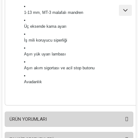
ları
1-13 mm, MT-3 malafalı mandren
pları
Üç eksende kama ayarı
rı
İş mili koruyucu siperliği
ları
Aşırı yük uyarı lambası
Aşırı akım sigortası ve acil stop butonu
kinaları
Avadanlık
ÜRÜN YORUMLARI