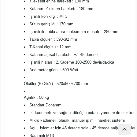
Y ekseni enine hareketi : 100 mm
nası
Traşlama
Kafanın Z eksen hareketi : 180 mm
İş mili konikliği : MT3
naları
abancalar
Sütun genişliği : 170 mm
İş mili ile tabla arası maksimum mesafe : 280 mm
abancaları
Tabla ölçüleri : 390x92 mm
T-Kanal ölçüsü : 12 mm
kinaları
Kafanın açısal hareketi : +/- 45 derece
İş mili hızları : 2.Kademe 100-2500 devir/dakika
kinaları
Ana motor gücü: : 500 Watt
Makinası
Ölçüler (BxGxY) : 520x500x700 mm
ları
Ağırlık : 50 kg
Standart Donanım
kinaları
İki kademeli ve sağ/sol dönüşlü potansiyometre ile elektroni
Mikro kademeli olarak manuel iş mili hareket sistemi
akinası
Açılı işlemler için 45 derece sola - 45 derece sağa yatabilen
Bara mili M13