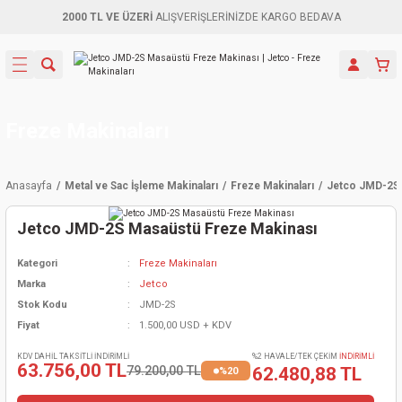
2000 TL VE ÜZERİ
ALIŞVERİŞLERİNİZDE KARGO BEDAVA
Geri Dön
Geri Dön
Geri Dön
Geri Dön
Geri Dön
Geri Dön
Geri Dön
Aletleri
leri
ri
naları
-Motorlar
ar
er
ma Mak.
orları
 Makinası
törler
ama
rler
Freze Makinaları
inaları
kaplar
ı Kaynak
 Jeneratör
ma
Anasayfa
Metal ve Sac İşleme Makinaları
Freze Makinaları
Jetco JMD-2S 
mun Sık
inaları
 Makina
ar
kama
itre-Yağ.
Jetco JMD-2S Masaüstü Freze Makinası
dalama
naları
örü
eneratör
örler
Kategori
Freze Makinaları
Marka
Jetco
eler
e Vidalamalar
kinası
Ürünleri
neratörler
kinaları
rler
Stok Kodu
JMD-2S
Fiyat
1.500,00 USD + KDV
ma Mak.
Testereler
inaları
Makinası
kma
örler
KDV DAHİL TAKSİTLİ İNDİRİMLİ
%2 HAVALE/TEK ÇEKİM
İNDİRİMLİ
63.756,00 TL
79.200,00 TL
62.480,88 TL
%20
ı
ciler
inaları
akinaları
örü
Üreticisi