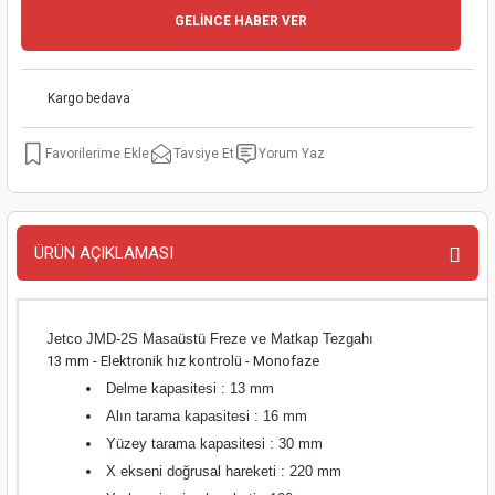
GELİNCE HABER VER
kinaları
kapları
arı
nak Mak.
kinaları
yiciler
stereler
inaları
naları
Kargo bedava
inaları
a Mak.
Makinaları
 Makinası
Tavsiye Et
Yorum Yaz
nalar
sı
ar
eli
ı
abancası
kinaları
eme Makinası
ÜRÜN AÇIKLAMASI
smeler
 Mak.
akinaları
Jetco JMD-2S Masaüstü Freze ve Matkap Tezgahı
rı
ar
ri
13 mm - Elektronik hız kontrolü - Monofaze
Delme kapasitesi : 13 mm
rı
ı
Alın tarama kapasitesi : 16 mm
Yüzey tarama kapasitesi : 30 mm
kinaları
ar
asat Mak.
X ekseni doğrusal hareketi : 220 mm