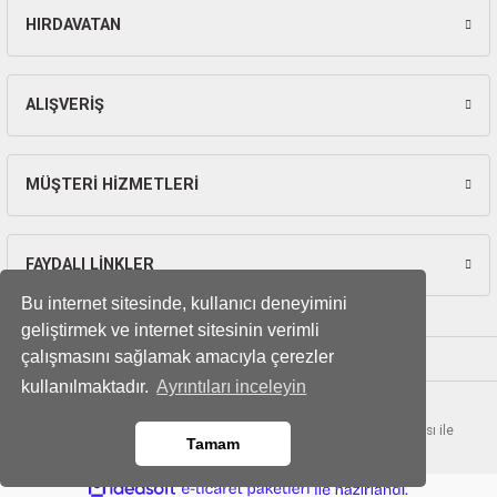
HIRDAVATAN
Gönder
ALIŞVERİŞ
MÜŞTERİ HİZMETLERİ
FAYDALI LİNKLER
Bu internet sitesinde, kullanıcı deneyimini
geliştirmek ve internet sitesinin verimli
çalışmasını sağlamak amacıyla çerezler
kullanılmaktadır.
Ayrıntıları inceleyin
© Tüm hakları saklıdır. Kredi kartı bilgileriniz 256bit SSL sertifikası ile
Tamam
korunmaktadır.
ideasoft
ile
e-