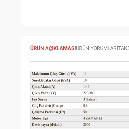
ÜRÜN AÇIKLAMASI
ÜRÜN YORUMLARI
TAK
Maksimum Çıkış Gücü (kVA)
11
Sürekli Çıkış Gücü (kVA)
10
Çıkış Akımı (A)
14,4
Çıkış Voltajı (V)
220/380
Faz Sayısı
3 (trıfaze)
Güç Faktörü (Cos φ)
0,8
Çalışma Frekansı (Hz)
50
Motor Tipi
4 ZAMANLI -
Devir sayısı (d/dak.)
3000