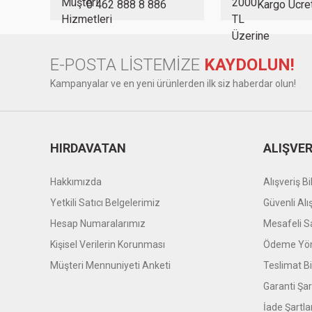
Ürün fiyatı diğer sitelerden daha pahalı.
0 462 888 8 886
Kargo Ücre
Bu ürüne benzer farklı alternatifler olmalı.
E-POSTA LİSTEMİZE
KAYDOLUN!
Kampanyalar ve en yeni ürünlerden ilk siz haberdar olun!
HIRDAVATAN
ALIŞVER
Hakkımızda
Alışveriş Bil
Yetkili Satıcı Belgelerimiz
Güvenli Alı
Hesap Numaralarımız
Mesafeli S
Kişisel Verilerin Korunması
Ödeme Yön
Müşteri Mennuniyeti Anketi
Teslimat Bil
Garanti Şar
İade Şartla