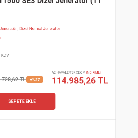
1500 SE3 Dizel Jeneratör (11
 Jeneratör
,
Dizel Normal Jeneratör
r
+ KDV
%2 HAVALE/TEK ÇEKİM
İNDİRİMLİ
114.985,26 TL
.728,62 TL
%27
SEPETE EKLE