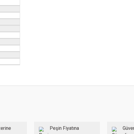
 konularda yetersiz gördüğünüz noktaları öneri formunu kullanarak tarafımıza ilet
Bu ürüne ilk yorumu siz yapın!
Yorum Yaz
erine
Peşin Fiyatına
Güven