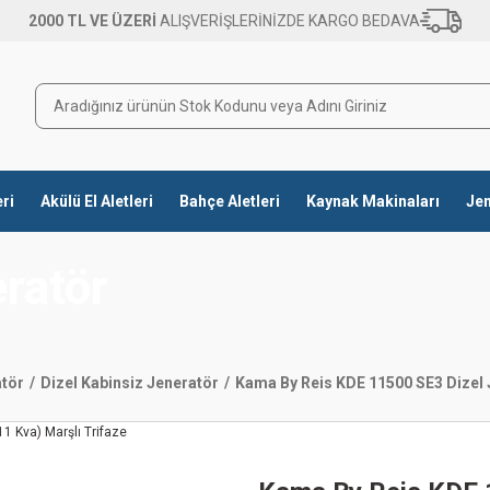
2000 TL VE ÜZERİ
ALIŞVERİŞLERİNİZDE KARGO BEDAVA
eri
Akülü El Aletleri
Bahçe Aletleri
Kaynak Makinaları
Jen
eratör
atör
Dizel Kabinsiz Jeneratör
Kama By Reis KDE 11500 SE3 Dizel J