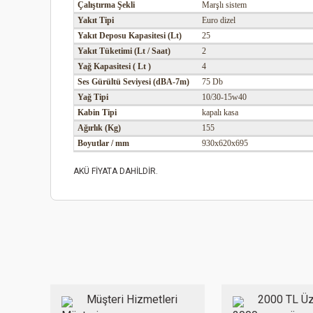
Çalıştırma Şekli
Marşlı sistem
Yakıt Tipi
Euro dizel
Yakıt Deposu Kapasitesi (Lt)
25
Yakıt Tüketimi (Lt / Saat)
2
Yağ Kapasitesi ( Lt )
4
Ses Gürültü Seviyesi (dBA-7m)
75 Db
Yağ Tipi
10/30-15w40
Kabin Tipi
kapalı kasa
Ağırlık (Kg)
155
Boyutlar / mm
930x620x695
AKÜ FİYATA DAHİLDİR.
Bu ürünün fiyat bilgisi, resim, ürün açıklamalarında ve diğer
Görüş ve önerileriniz için teşekkür ederiz.
Ürün resmi kalitesiz, bozuk veya görüntülenemiyor.
Ürün açıklamasında eksik bilgiler bulunuyor.
Ürün bilgilerinde hatalar bulunuyor.
Müşteri Hizmetleri
2000 TL Üz