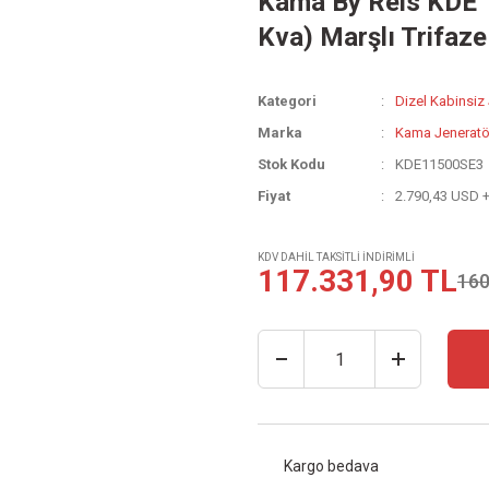
Kama By Reis KDE 1
Kva) Marşlı Trifaze
Kategori
Dizel Kabinsiz
Marka
Kama Jeneratö
Stok Kodu
KDE11500SE3
Fiyat
2.790,43 USD 
KDV DAHİL TAKSİTLİ İNDİRİMLİ
117.331,90 TL
160
Kargo bedava