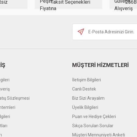
tsiz
Taksit Seçenekleri
256B
Gönder
İŞ
MÜŞTERİ HİZMETLERİ
gileri
İletişim Bilgileri
şveriş
Canlı Destek
atış Sözleşmesi
Biz Sizi Arayalım
temleri
Üyelik Bilgileri
gileri
Puan ve Hediye Çekleri
tları
Sıkça Sorulan Sorular
rı
Müşteri Mennuniyeti Anketi