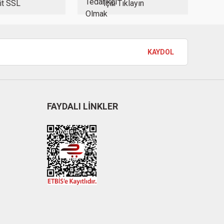
it SSL
İçin Tıklayın
KAYDOL
FAYDALI LİNKLER