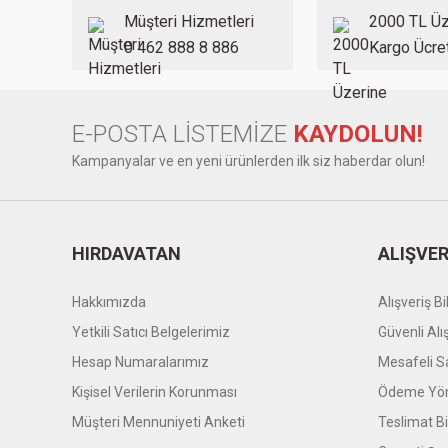
Ürün bilgilerinde hatalar bulunuyor.
Müşteri Hizmetleri
2000 TL Üz
Ürün fiyatı diğer sitelerden daha pahalı.
0 462 888 8 886
Kargo Ücre
Bu ürüne benzer farklı alternatifler olmalı.
E-POSTA LİSTEMİZE
KAYDOLUN!
Kampanyalar ve en yeni ürünlerden ilk siz haberdar olun!
HIRDAVATAN
ALIŞVER
Hakkımızda
Alışveriş Bil
Yetkili Satıcı Belgelerimiz
Güvenli Alı
Hesap Numaralarımız
Mesafeli S
Kişisel Verilerin Korunması
Ödeme Yön
Müşteri Mennuniyeti Anketi
Teslimat Bil