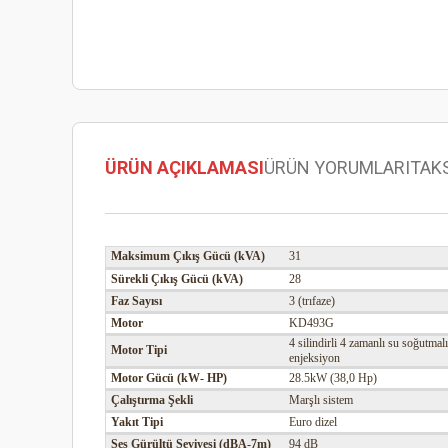
ÜRÜN AÇIKLAMASI
ÜRÜN YORUMLARI
TAK
Maksimum Çıkış Gücü (kVA)
31
Sürekli Çıkış Gücü (kVA)
28
Faz Sayısı
3 (trıfaze)
Motor
KD493G
4 silindirli 4 zamanlı su soğutmalı
Motor Tipi
enjeksiyon
Motor Gücü (kW- HP)
28.5kW (38,0 Hp)
Çalıştırma Şekli
Marşlı sistem
Yakıt Tipi
Euro dizel
Ses Gürültü Seviyesi (dBA-7m)
94 dB