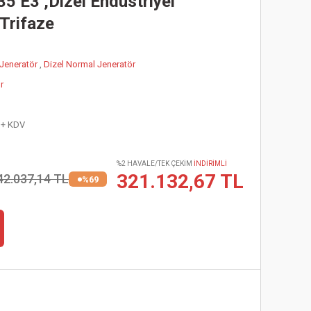
5 E3 ,Dizel Endüstriyel
Trifaze
 Jeneratör
,
Dizel Normal Jeneratör
r
 + KDV
%2 HAVALE/TEK ÇEKİM
İNDİRİMLİ
321.132,67 TL
42.037,14 TL
%69