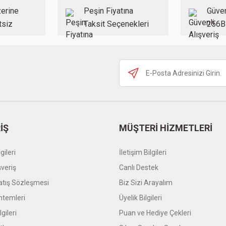
erine
Peşin Fiyatına
Güven
tsiz
Taksit Seçenekleri
256B
Gönder
İŞ
MÜŞTERİ HİZMETLERİ
gileri
İletişim Bilgileri
şveriş
Canlı Destek
atış Sözleşmesi
Biz Sizi Arayalım
temleri
Üyelik Bilgileri
gileri
Puan ve Hediye Çekleri