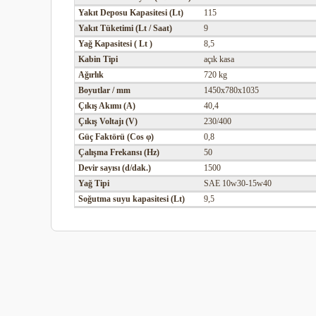
Yakıt Deposu Kapasitesi (Lt)
115
Yakıt Tüketimi (Lt / Saat)
9
Yağ Kapasitesi ( Lt )
8,5
Kabin Tipi
açık kasa
Ağırlık
720 kg
Boyutlar / mm
1450x780x1035
Çıkış Akımı (A)
40,4
Çıkış Voltajı (V)
230/400
Güç Faktörü (Cos φ)
0,8
Çalışma Frekansı (Hz)
50
Devir sayısı (d/dak.)
1500
Yağ Tipi
SAE 10w30-15w40
Soğutma suyu kapasitesi (Lt)
9,5
Bu ürünün fiyat bilgisi, resim, ürün açıklamalarında ve diğer
Görüş ve önerileriniz için teşekkür ederiz.
Ürün resmi kalitesiz, bozuk veya görüntülenemiyor.
Ürün açıklamasında eksik bilgiler bulunuyor.