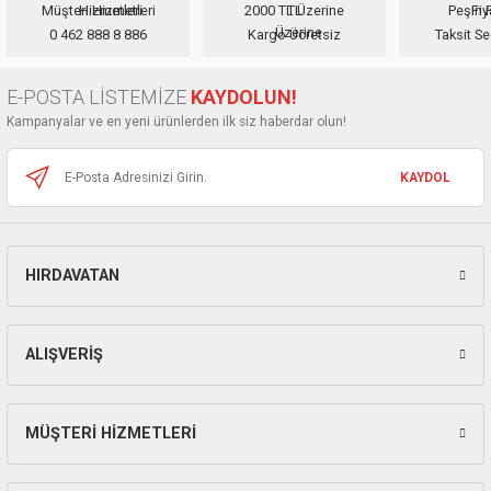
Müşteri Hizmetleri
2000 TL Üzerine
Peşin F
Ürün resmi kalitesiz, bozuk veya görüntülenemiyor.
0 462 888 8 886
Kargo Ücretsiz
Taksit Se
Ürün açıklamasında eksik bilgiler bulunuyor.
Ürün bilgilerinde hatalar bulunuyor.
E-POSTA LİSTEMİZE
KAYDOLUN!
Ürün fiyatı diğer sitelerden daha pahalı.
Kampanyalar ve en yeni ürünlerden ilk siz haberdar olun!
Bu ürüne benzer farklı alternatifler olmalı.
KAYDOL
HIRDAVATAN
Gönder
ALIŞVERİŞ
MÜŞTERİ HİZMETLERİ