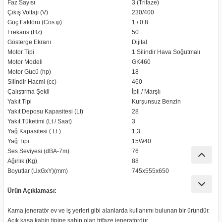
Faz Sayısı
3 (Trifaze)
nası
Traşlama
Çıkış Voltajı (V)
230/400
Güç Faktörü (Cos φ)
1 / 0.8
naları
abancalar
Frekans (Hz)
50
Gösterge Ekranı
Dijital
Motor Tipi
1 Silindir Hava Soğutmalı
abancaları
Motor Modeli
GK460
Motor Gücü (hp)
18
kinaları
Silindir Hacmi (cc)
460
Çalıştırma Şekli
İpli / Marşlı
Yakıt Tipi
Kurşunsuz Benzin
kinaları
Yakıt Deposu Kapasitesi (Lt)
28
Yakıt Tüketimi (Lt / Saat)
3
Makinası
Yağ Kapasitesi ( Lt )
1,3
Yağ Tipi
15W40
Ses Seviyesi (dBA-7m)
76
ları
Ağırlık (Kg)
88
Boyutlar (UxGxY)(mm)
745x555x650
kinaları
Ürün Açıklaması:
akinası
Kama jeneratör ev ve iş yerleri gibi alanlarda kullanımı bulunan bir üründür.
Açık kasa kabin tipine sahip olan trifaze jeneratördür.