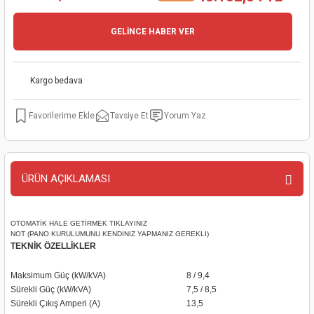
kinaları
kapları
arı
nak Mak.
kinaları
GELİNCE HABER VER
yiciler
stereler
inaları
naları
Kargo bedava
inaları
a Mak.
Makinaları
 Makinası
Tavsiye Et
Yorum Yaz
nalar
sı
ar
eli
ı
abancası
kinaları
eme Makinası
ÜRÜN AÇIKLAMASI
smeler
 Mak.
akinaları
rı
ar
ri
OTOMATİK HALE GETİRMEK TIKLAYINIZ
NOT (PANO KURULUMUNU KENDINIZ YAPMANIZ GEREKLI)
TEKNİK ÖZELLİKLER
rı
ı
Maksimum Güç (kW/kVA)
8 / 9,4
Sürekli Güç (kW/kVA)
7,5 / 8,5
kinaları
ar
asat Mak.
Sürekli Çıkış Amperi (A)
13,5