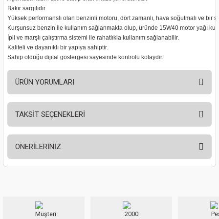
ları
Bakır sargılıdır.
Yüksek performanslı olan benzinli motoru, dört zamanlı, hava soğutmalı ve bir sili
Kurşunsuz benzin ile kullanım sağlanmakta olup, üründe 15W40 motor yağı kull
pları
İpli ve marşlı çalıştırma sistemi ile rahatlıkla kullanım sağlanabilir.
Kaliteli ve dayanıklı bir yapıya sahiptir.
rı
Sahip olduğu dijital göstergesi sayesinde kontrolü kolaydır.
ları
ÜRÜN YORUMLARI
TAKSİT SEÇENEKLERİ
Bu ürüne ilk yorumu siz yapın!
kinaları
ÖNERİLERİNİZ
Yorum Yaz
Bu ürünün fiyat bilgisi, resim, ürün açıklamalarında ve diğer konularda
yetersiz gördüğünüz noktaları öneri formunu kullanarak tarafımıza
iletebilirsiniz.
Görüş ve önerileriniz için teşekkür ederiz.