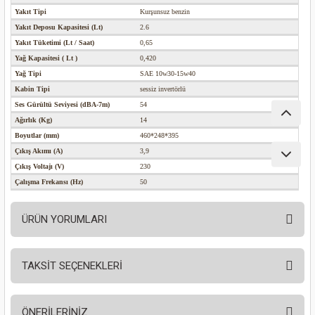
nası
Traşlama
Yakıt Tipi
Kurşunsuz benzin
Yakıt Deposu Kapasitesi (Lt)
2.6
Yakıt Tüketimi (Lt / Saat)
0,65
naları
abancalar
Yağ Kapasitesi ( Lt )
0,420
Yağ Tipi
SAE 10w30-15w40
abancaları
Kabin Tipi
sessiz invertörlü
Ses Gürültü Seviyesi (dBA-7m)
54
kinaları
Ağırlık (Kg)
14
Boyutlar (mm)
460*248*395
kinaları
Çıkış Akımı (A)
3,9
Çıkış Voltajı (V)
230
Çalışma Frekansı (Hz)
50
Makinası
ları
ÜRÜN YORUMLARI
kinaları
TAKSİT SEÇENEKLERİ
Bu ürüne ilk yorumu siz yapın!
akinası
ÖNERİLERİNİZ