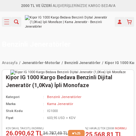
2000 TL VE ÜZERİ
ALIŞVERİŞLERİNİZDE KARGO BEDAVA
Geri Dön
Geri Dön
Geri Dön
Geri Dön
Geri Dön
Geri Dön
Geri Dön
Aletleri
leri
ri
naları
-Motorlar
ar
er
ma Mak.
orları
 Makinası
törler
ama
rler
Benzinli Jeneratörler
inaları
kaplar
ı Kaynak
 Jeneratör
ma
Anasayfa
Jeneratörler-Motorlar
Benzinli Jeneratörler
Kipor IG 1000 Karg
mun Sık
inaları
 Makina
ar
kama
itre-Yağ.
Kipor IG 1000 Kargo Bedava Benzinli Dijital
dalama
naları
örü
eneratör
örler
Jeneratör (1,0Kva) İpli Monofaze
Kategori
Benzinli Jeneratörler
eler
e Vidalamalar
kinası
Ürünleri
neratörler
kinaları
rler
Marka
Kama Jeneratör
Stok Kodu
IG1000
ma Mak.
Testereler
inaları
Makinası
kma
örler
Fiyat
603,95 USD + KDV
ı
ciler
inaları
akinaları
örü
Üreticisi
KDV DAHİL TAKSİTLİ İNDİRİMLİ
%2 HAVALE/TEK ÇEKİM
İNDİRİMLİ
26.090,62 TL
34.787,49 TL
25.568,81 TL
%25