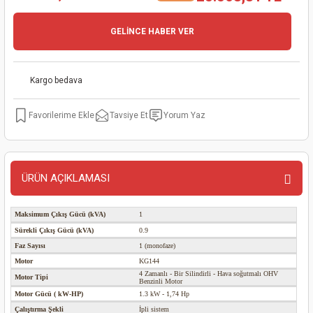
kinaları
kapları
arı
nak Mak.
kinaları
GELİNCE HABER VER
yiciler
stereler
inaları
naları
Kargo bedava
inaları
a Mak.
Makinaları
 Makinası
Tavsiye Et
Yorum Yaz
nalar
sı
ar
eli
ı
abancası
kinaları
eme Makinası
ÜRÜN AÇIKLAMASI
smeler
 Mak.
akinaları
Maksimum Çıkış Gücü (kVA)
1
rı
ar
ri
Sürekli Çıkış Gücü (kVA)
0.9
Faz Sayısı
1 (monofaze)
rı
ı
Motor
KG144
4 Zamanlı - Bir Silindirli - Hava soğutmalı OHV
Motor Tipi
Benzinli Motor
kinaları
ar
asat Mak.
Motor Gücü ( kW-HP)
1.3 kW - 1,74 Hp
Çalıştırma Şekli
İpli sistem